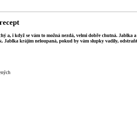
 recept
chý a, i když se vám to možná nezdá, velmi dobře chutná. Jablka a 
ik. Jablka krájím neloupaná, pokud by vám slupky vadily, odstraňt
šených