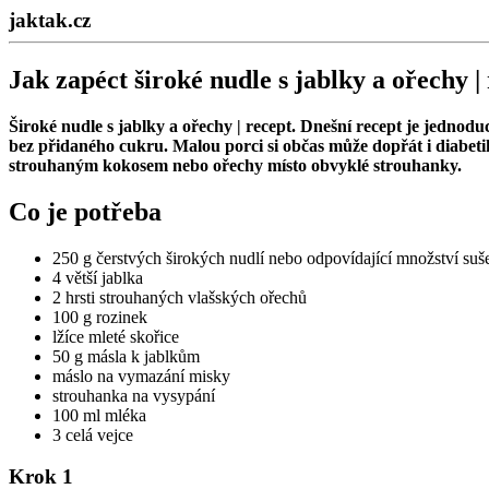
jaktak.cz
Jak zapéct široké nudle s jablky a ořechy |
Široké nudle s jablky a ořechy | recept
. Dnešní recept je jednodu
bez přidaného cukru. Malou porci si občas může dopřát i diabet
strouhaným kokosem nebo ořechy místo obvyklé strouhanky.
Co je potřeba
250 g čerstvých širokých nudlí nebo odpovídající množství su
4 větší jablka
2 hrsti strouhaných vlašských ořechů
100 g rozinek
lžíce mleté skořice
50 g másla k jablkům
máslo na vymazání misky
strouhanka na vysypání
100 ml mléka
3 celá vejce
Krok 1