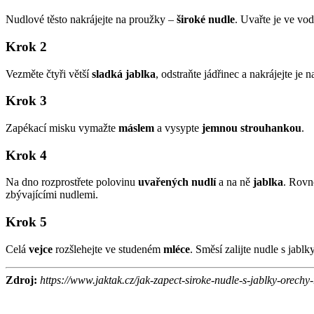
Nudlové těsto nakrájejte na proužky –
široké nudle
. Uvařte je ve vo
Krok 2
Vezměte čtyři větší
sladká jablka
, odstraňte jádřinec a nakrájejte je 
Krok 3
Zapékací misku vymažte
máslem
a vysypte
jemnou strouhankou
.
Krok 4
Na dno rozprostřete polovinu
uvařených nudlí
a na ně
jablka
. Rovn
zbývajícími nudlemi.
Krok 5
Celá
vejce
rozšlehejte ve studeném
mléce
. Směsí zalijte nudle s jablk
Zdroj:
https://www.jaktak.cz/jak-zapect-siroke-nudle-s-jablky-orechy-