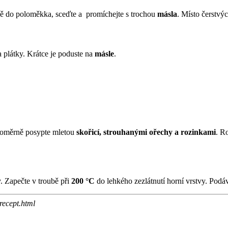
dě do poloměkka, sceďte a promíchejte s trochou
másla
. Místo čerstvý
na plátky. Krátce je poduste na
másle
.
oměrně posypte mletou
skořicí, strouhanými ořechy a rozinkami
. R
y. Zapečte v troubě při
200 °C
do lehkého zezlátnutí horní vrstvy. Podáv
recept.html