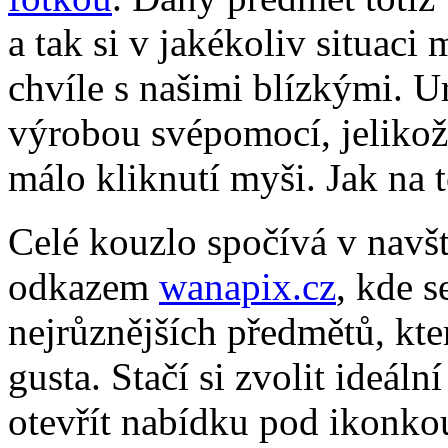
a tak si v jakékoliv situa
chvíle s našimi blízkými. Ur
výrobou svépomocí, jelikož 
málo kliknutí myši. Jak na 
Celé kouzlo spočívá v navšt
odkazem
wanapix.cz
, kde 
nejrůznějších předmětů, kte
gusta. Stačí si zvolit ideáln
otevřít nabídku pod ikonk