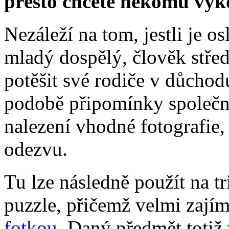
přesto chcete někomu vyko
Nezáleží na tom, jestli je o
mladý dospělý, člověk středn
potěšit své rodiče v důchodu
podobě připomínky společn
nalezení vhodné fotografie,
odezvu.
Tu lze následně použít na t
puzzle, přičemž velmi zají
fotkou
. Daný předmět totiž 