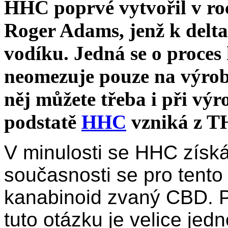
HHC poprvé vytvořil v ro
Roger Adams, jenž k delt
vodíku. Jedná se o proces
neomezuje pouze na výrob
něj můžete třeba i při vý
podstatě
HHC
vzniká z T
V minulosti se HHC získ
současnosti se pro tent
kanabinoid zvaný CBD. 
tuto otázku je velice je