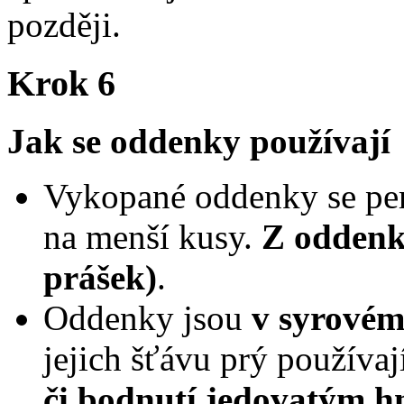
později.
Krok 6
Jak se oddenky používají
Vykopané oddenky se pero
na menší kusy.
Z oddenků
prášek)
.
Oddenky jsou
v syrovém
jejich šťávu prý používaj
či bodnutí jedovatým 