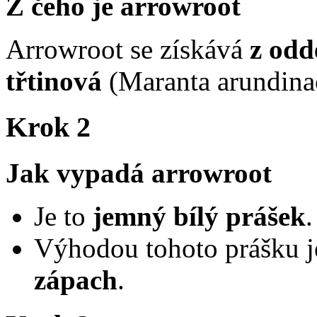
Z čeho je arrowroot
Arrowroot se získává
z odd
třtinová
(Maranta arundina
Krok 2
Jak vypadá arrowroot
Je to
jemný bílý prášek
.
Výhodou tohoto prášku j
zápach
.