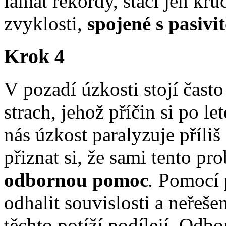
lámat rekordy, stačí jen kr
zvyklosti,
spojené s pasiv
Krok 4
V pozadí úzkosti stojí čast
strach, jehož příčin si po 
nás úzkost paralyzuje příliš
přiznat si, že sami tento p
odbornou pomoc
.
Pomocí p
odhalit souvislosti a neřeše
těchto potíží podílejí. Odb