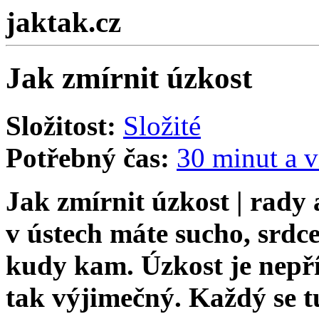
jaktak.cz
Jak zmírnit úzkost
Složitost:
Složité
Potřebný čas:
30 minut a v
Jak zmírnit úzkost | rady 
v ústech máte sucho, srdce
kudy kam. Úzkost je nepří
tak výjimečný. Každý se t