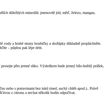
lších důležitých minerálů: jmenovitě jód, měď, železo, mangan,
lé vody a hrubé strany houbičky a skořápky důkladně propláchněte.
hčíte – půjdou pak lépe drtit.
 prosejte přes jemné sítko. Výsledkem bude jemný bílo-hnědý prášek,
ačno nebo s potravinami bez tuků (med, suchý chléb apod.).. Právě
šťávou z citronu a nechat několik hodin odpočívat.