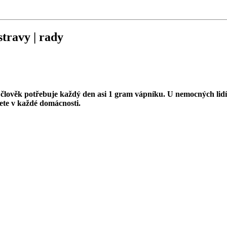
travy | rady
člověk potřebuje každý den asi 1 gram vápníku. U nemocných lidí a
dete v každé domácnosti.