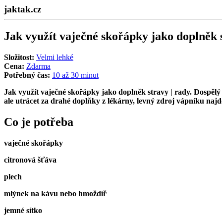
jaktak.cz
Jak využít vaječné skořápky jako doplněk s
Složitost:
Velmi lehké
Cena:
Zdarma
Potřebný čas:
10 až 30 minut
Jak využít vaječné skořápky jako doplněk stravy | rady.
Dospělý 
ale utrácet za drahé doplňky z lékárny, levný zdroj vápníku naj
Co je potřeba
vaječné skořápky
citronová šťáva
plech
mlýnek na kávu nebo hmoždíř
jemné sítko