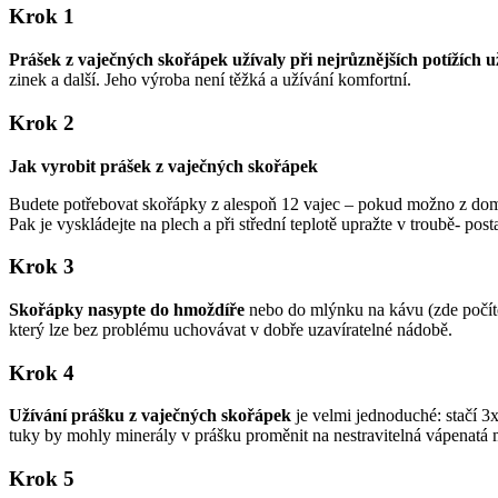
Krok 1
Prášek z vaječných skořápek užívaly při nejrůznějších potížích u
zinek a další. Jeho výroba není těžká a užívání komfortní.
Krok 2
Jak vyrobit prášek z vaječných skořápek
Budete potřebovat skořápky z alespoň 12 vajec – pokud možno z domá
Pak je vyskládejte na plech a při střední teplotě upražte v troubě- pos
Krok 3
Skořápky nasypte do hmoždíře
nebo do mlýnku na kávu (zde počíte
který lze bez problému uchovávat v dobře uzavíratelné nádobě.
Krok 4
Užívání prášku z vaječných skořápek
je velmi jednoduché: stačí 3
tuky by mohly minerály v prášku proměnit na nestravitelná vápenatá m
Krok 5