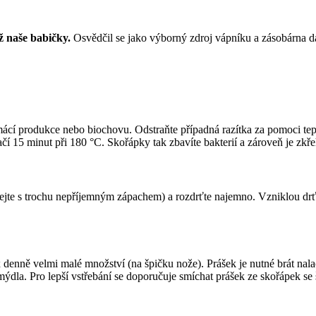
ž naše babičky.
Osvědčil se jako výborný zdroj vápníku a zásobárna da
cí produkce nebo biochovu. Odstraňte případná razítka za pomoci tep
tačí 15 minut při 180 °C. Skořápky tak zbavíte bakterií a zároveň je zkře
jte s trochu nepříjemným zápachem) a rozdrťte najemno. Vzniklou drť
x denně velmi malé množství (na špičku nože). Prášek je nutné brát nal
ýdla. Pro lepší vstřebání se doporučuje smíchat prášek ze skořápek se 