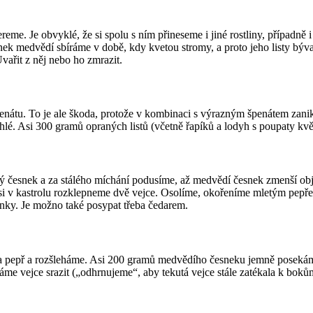
. Je obvyklé, že si spolu s ním přineseme i jiné rostliny, případně i suc
esnek medvědí sbíráme v době, kdy kvetou stromy, a proto jeho listy 
vařit z něj nebo ho zmrazit.
enátu. To je ale škoda, protože v kombinaci s výrazným špenátem zani
hlé. Asi 300 gramů opraných listů (včetně řapíků a lodyh s poupaty k
ý česnek a za stálého míchání podusíme, až medvědí česnek zmenší ob
si v kastrolu rozklepneme dvě vejce. Osolíme, okořeníme mletým pepř
y. Je možno také posypat třeba čedarem.
 a pepř a rozšleháme. Asi 200 gramů medvědího česneku jemně posekám
áme vejce srazit („odhrnujeme“, aby tekutá vejce stále zatékala k bo