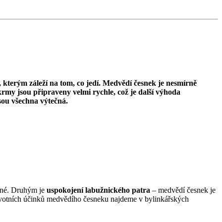
, kterým záleží na tom, co jedí. Medvědí česnek je nesmírně
krmy jsou připraveny velmi rychle, což je další výhoda
sou všechna výtečná.
emné. Druhým je
uspokojení labužnického patra
– medvědí česnek je
votních účinků medvědího česneku najdeme v bylinkářských