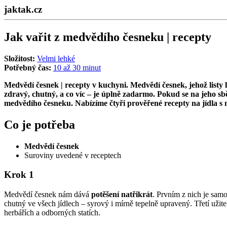
jaktak.cz
Jak vařit z medvědího česneku | recepty
Složitost:
Velmi lehké
Potřebný čas:
10 až 30 minut
Medvědí česnek | recepty v kuchyni
. Medvědí česnek,
jehož listy
zdravý, chutný, a co víc – je úplně zadarmo. Pokud se na jeho sb
medvědího česneku. Nabízíme čtyři prověřené recepty na jídla s
Co je potřeba
Medvědí česnek
Suroviny uvedené v receptech
Krok 1
Medvědí česnek nám dává
potěšení natřikrát
. Prvním z nich je sam
chutný ve všech jídlech – syrový i mírně tepelně upravený. Třetí užit
herbářích a odborných statích.