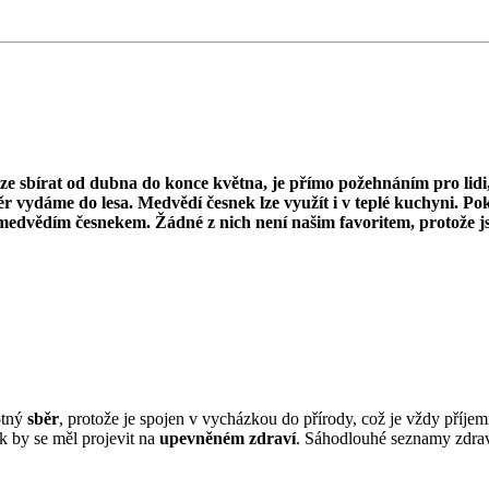
 lze sbírat od dubna do konce května
, je přímo požehnáním pro lidi
ěr vydáme do lesa. Medvědí česnek lze využít i v teplé kuchyni. Po
 medvědím česnekem. Žádné z nich není našim favoritem, protože j
otný
sběr
, protože je spojen v vycházkou do přírody, což je vždy příj
ek by se měl projevit na
upevněném zdraví
. Sáhodlouhé seznamy zdra