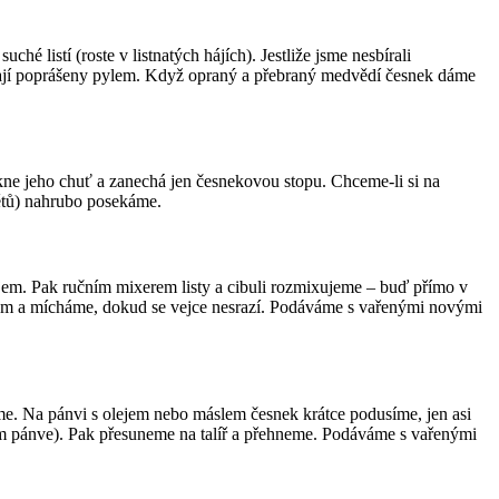
hé listí (roste v listnatých hájích). Jestliže jsme nesbírali
bývají poprášeny pylem. Když opraný a přebraný medvědí česnek dáme
kne jeho chuť a zanechá jen česnekovou stopu. Chceme-li si na
větů) nahrubo posekáme.
jem. Pak ručním mixerem listy a cibuli rozmixujeme – buď přímo v
em a mícháme, dokud se vejce nesrazí. Podáváme s vařenými novými
e. Na pánvi s olejem nebo máslem česnek krátce podusíme, jen asi
kům pánve). Pak přesuneme na talíř a přehneme. Podáváme s vařenými