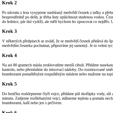
Krok 2
Po návratu z lesa vysypeme nasbíraný medvědí česnek z tašky a přebereme
bezprostředně po dešti, je třeba listy opláchnout studenou vodou. Č
do lednice, pár dní vydrží, ale měli bychom ho zpracovat co nejdřív. U
Krok 3
V některých předpisech se uvádí, že se medvědí česnek přidává do šp
medvědím česneku pochutnat, připravíme jej samotný. Je to velmi ryc
Krok 4
Na asi 80 gramech másla zesklovatíme menší cibuli. Přidáme nasekan
kastrolu, nebo přemístíme do mixovací nádoby. Do rozmixované smě
bramborami pomaštěnými rozpuštěným máslem nebo mažeme na topink
Krok 5
Do hrníčku rozklepneme čtyři vejce, přidáme půl skořápky vody, sůl
minutu. Zalijeme rozšlehanými vejci, stáhneme teplotu a pomalu nech
bramborami, kaší nebo jen s pečivem.
Krok 6