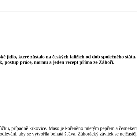
ské jídlo, které zůstalo na českých talířích od dob společného stá
k, postup práce, normu a jeden recept přímo ze Záhoří.
 bůčku, případně krkovice. Maso je kořeněno mletým pepřem a česnekem
podlévání, aby se vytvořila bohatá šťáva. Záhorácký závitek se nejčas