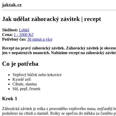
jaktak.cz
Jak udělat záhoracký závitek | recept
Složitost:
Lehké
Cena:
1 - 1000 Kč
Potřebný čas:
30 minut a více
Recept na pravý záhorácký závitek
. Záhorácký závitek je sloven
jen v nepatrných nuancích. Nabízíme recept na záhorácký závite
Co je potřeba
Vepřový bůček nebo krkovice
Kyselé zelí
Cibule, slanina
Sůl, pepř, česnek
Krok 1
Záhorácká závitek je rolka z prorostlého vepřového masa, nejčastěji
podušeno na cibuli a slanině. Rolky se upečou do měkka za častého 