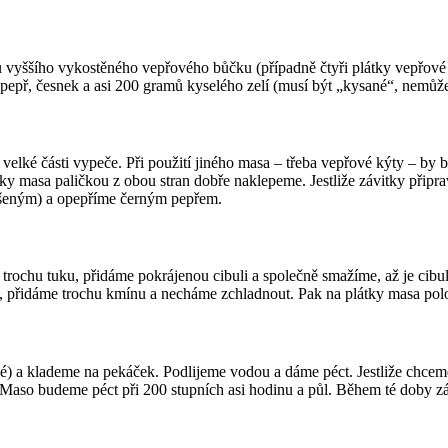
 vyššího vykostěného vepřového bůčku (případně čtyři plátky vepřové 
pepř, česnek a asi 200 gramů kyselého zelí (musí být „kysané“, nemůže 
velké části vypeče. Při použití jiného masa – třeba vepřové kýty – by b
ky masa paličkou z obou stran dobře naklepeme. Jestliže závitky připr
ušeným) a opepříme černým pepřem.
trochu tuku, přidáme pokrájenou cibuli a společně smažíme, až je cibul
 přidáme trochu kmínu a necháme zchladnout. Pak na plátky masa polož
) a klademe na pekáček. Podlijeme vodou a dáme péct. Jestliže chceme
. Maso budeme péct při 200 stupních asi hodinu a půl. Během té doby z