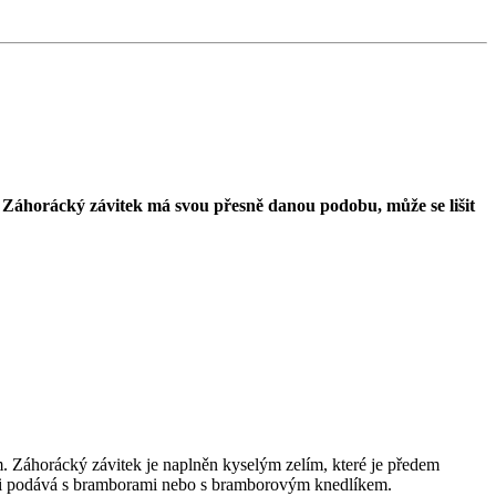
tu. Záhorácký závitek má svou přesně danou podobu, může se lišit
. Záhorácký závitek je naplněn kyselým zelím, které je předem
těji podává s bramborami nebo s bramborovým knedlíkem.