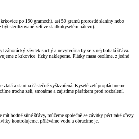
krkovice po 150 gramech), asi 50 gramů prorostlé slaniny nebo
být sterilizované zelí ve sladkokyselém nálevu).
yl záhorácký závitek suchý a nevytvořila by se z něj bohatá šťáva.
avujeme z krkovice, řízky naklepeme. Plátky masa osolíme, z jedné
e zlatá a slanina částečně vyškvařená. Kyselé zelí propláchneme
íme trochu zelí, smotáme a zajistíme párátkem proti rozbalení.
 mít hodně silné šťávy, můžeme společně se závitky péct také ořezy
ávitky kontrolujeme, přiléváme vodu a obracíme je.