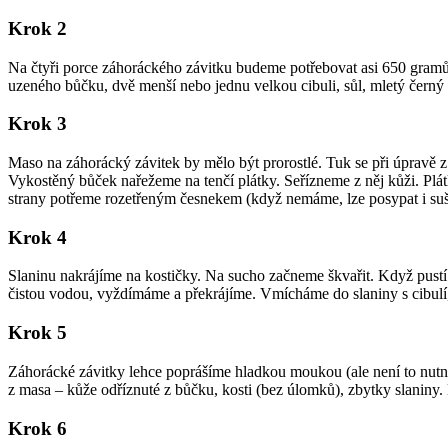
Krok 2
Na čtyři porce záhoráckého závitku budeme potřebovat asi 650 gramů
uzeného bůčku, dvě menší nebo jednu velkou cibuli, sůl, mletý černý 
Krok 3
Maso na záhorácký závitek by mělo být prorostlé. Tuk se při úpravě z 
Vykostěný bůček nařežeme na tenčí plátky. Seřízneme z něj kůži. Plát
strany potřeme rozetřeným česnekem (když nemáme, lze posypat i s
Krok 4
Slaninu nakrájíme na kostičky. Na sucho začneme škvařit. Když pustí 
čistou vodou, vyždímáme a překrájíme. Vmícháme do slaniny s cibulí,
Krok 5
Záhorácké závitky lehce poprášíme hladkou moukou (ale není to nutné
z masa – kůže odříznuté z bůčku, kosti (bez úlomků), zbytky slaniny
Krok 6