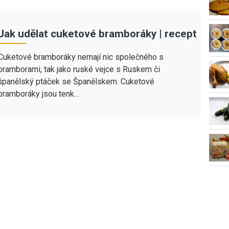
Jak udělat cuketové bramboráky | recept
Cuketové bramboráky nemají nic společného s
bramborami, tak jako ruské vejce s Ruskem či
španělský ptáček se Španělskem. Cuketové
bramboráky jsou tenk…