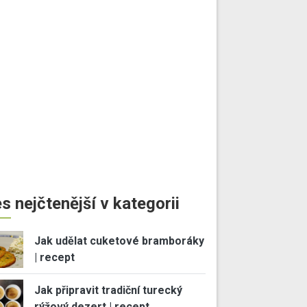
s nejčtenější v kategorii
Jak udělat cuketové bramboráky
| recept
Jak připravit tradiční turecký
rýžový dezert | recept