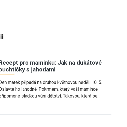
ii
Recept pro maminku: Jak na dukátové
buchtičky s jahodami
Den matek připadá na druhou květnovou neděli 10. 5.
Oslavte ho lahodně. Pokrmem, který vaší mamince
připomene sladkou vůni dětství. Takovou, která se…