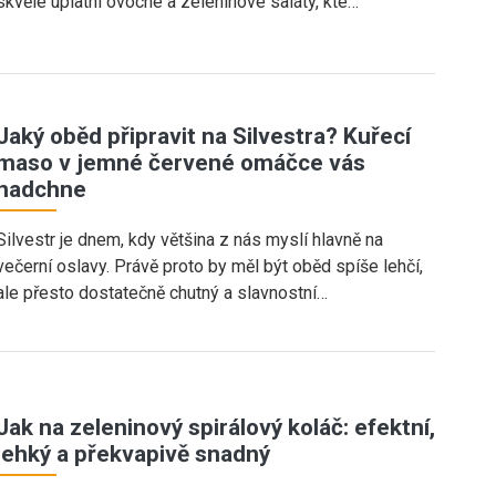
skvěle uplatní ovocné a zeleninové saláty, kte…
Jaký oběd připravit na Silvestra? Kuřecí
maso v jemné červené omáčce vás
nadchne
Silvestr je dnem, kdy většina z nás myslí hlavně na
večerní oslavy. Právě proto by měl být oběd spíše lehčí,
ale přesto dostatečně chutný a slavnostní…
Jak na zeleninový spirálový koláč: efektní,
lehký a překvapivě snadný