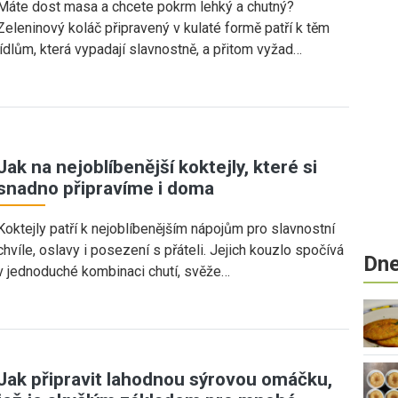
Máte dost masa a chcete pokrm lehký a chutný?
Zeleninový koláč připravený v kulaté formě patří k těm
jídlům, která vypadají slavnostně, a přitom vyžad…
Jak na nejoblíbenější koktejly, které si
snadno připravíme i doma
Koktejly patří k nejoblíbenějším nápojům pro slavnostní
chvíle, oslavy i posezení s přáteli. Jejich kouzlo spočívá
Dne
v jednoduché kombinaci chutí, svěže…
Jak připravit lahodnou sýrovou omáčku,