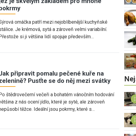
jež je skvělým základem pro mnohé
pokrmy
Sýrová omáčka patří mezi nejoblíbenější kuchyňské
stálice. Je krémová, sytá a zároveň velmi variabilní.
Přestože si ji většina lidí spojuje především…
Jak připravit pomalu pečené kuře na
Nej
zelenině? Pusťte se do něj mezi svátky
Po štědrovečerní večeři a bohatém vánočním hodování
většina z nás ocení jídlo, které je syté, ale zároveň
nepůsobí těžce. Ideální jsou pokrmy, které s…