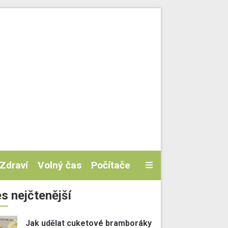
Zdraví
Volný čas
Počítače
s nejčtenější
Jak udělat cuketové bramboráky