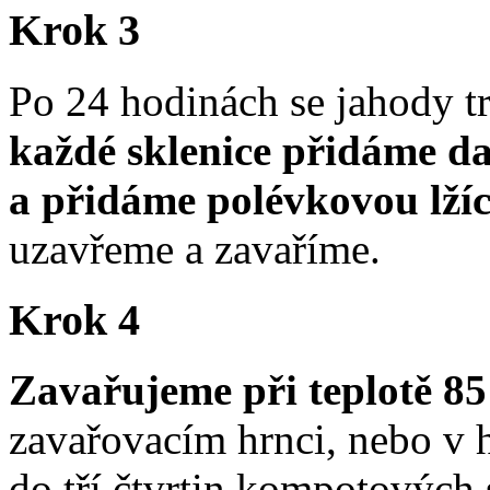
Krok 3
Po 24 hodinách se jahody t
každé sklenice přidáme d
a přidáme polévkovou lžíc
uzavřeme a zavaříme.
Krok 4
Zavařujeme při teplotě 85
zavařovacím hrnci, nebo v 
do tří čtvrtin kompotových