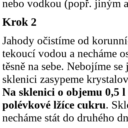
nebo vodkou (popř. jiným 
Krok 2
Jahody očistíme od korunní
tekoucí vodou a necháme os
těsně na sebe. Nebojíme s
sklenici zasypeme krystal
Na sklenici o objemu 0,5 
polévkové lžíce cukru
. Sk
necháme stát do druhého dn