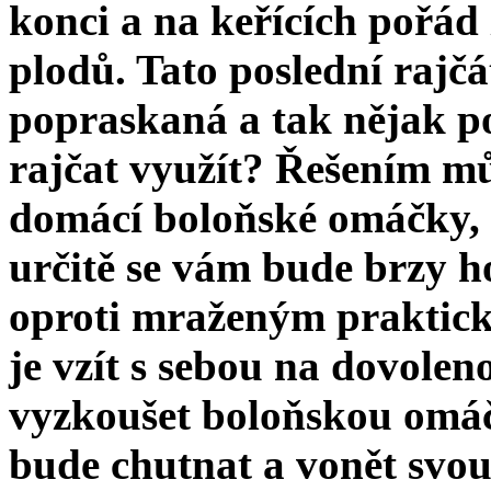
konci a na keřících pořád
plodů. Tato poslední rajčá
popraskaná a tak nějak p
rajčat využít? Řešením mů
domácí boloňské omáčky, k
určitě se vám bude brzy 
oproti mraženým praktické
je vzít s sebou na dovolen
vyzkoušet boloňskou omáčk
bude chutnat a vonět svou