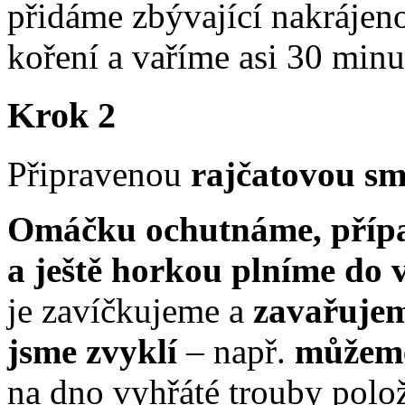
přidáme zbývající nakrájeno
koření a vaříme asi 30 minu
Krok 2
Připravenou
rajčatovou sm
Omáčku ochutnáme, případ
a ještě horkou plníme do v
je zavíčkujeme a
zavařujem
jsme zvyklí
– např.
můžeme
na dno vyhřáté trouby polo