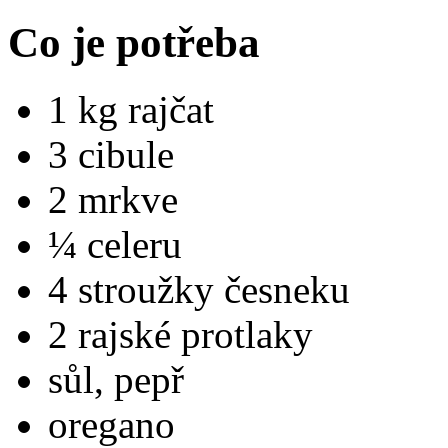
Co je potřeba
1 kg rajčat
3 cibule
2 mrkve
¼ celeru
4 stroužky česneku
2 rajské protlaky
sůl, pepř
oregano