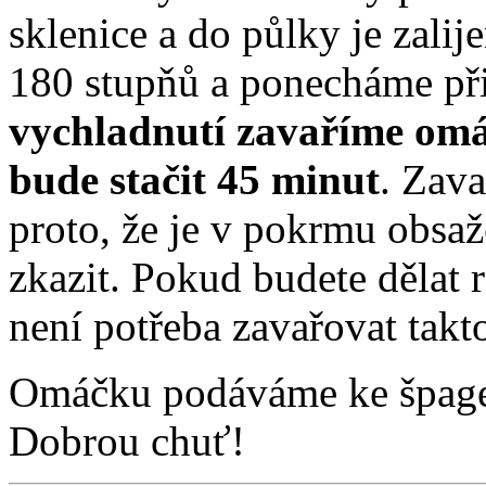
sklenice a do půlky je zali
180 stupňů a ponecháme př
vychladnutí zavaříme omáč
bude stačit 45 minut
. Zav
proto, že je v pokrmu obsa
zkazit. Pokud budete dělat
není potřeba zavařovat takt
Omáčku podáváme ke špage
Dobrou chuť!