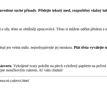
 uvedené suché přísady
.
Přidejte tekutý med, rozpuštěný vlažný tuk
ti a síly, těsto se obtížněji zpracovává. Těsto si můžete udělat předem a
e lepí jen velmi málo, nepodsypávejte jej moukou.
Plát těsta vyválejte 
zázvoru
. Vykrájené tvary položte na plech vyložený papírem na pečení 
osypte moučkovým cukrem. Ať vám chutná!
anocni-cukrovi.html