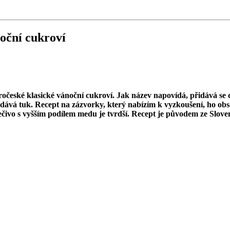
oční cukroví
aročeské klasické vánoční cukroví. Jak název napovídá, přidává se
idává tuk. Recept na zázvorky, který nabízím k vyzkoušení, ho ob
čivo s vyšším podílem medu je tvrdší. Recept je původem ze Slove