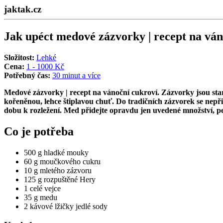
jaktak.cz
Jak upéct medové zázvorky | recept na ván
Složitost:
Lehké
Cena:
1 - 1000 Kč
Potřebný čas:
30 minut a více
Medové zázvorky | recept na vánoční cukroví
. Zázvorky jsou st
kořeněnou, lehce štiplavou chuť. Do tradičních zázvorek se nepř
dobu k rozležení. Med přidejte opravdu jen uvedené množství, pe
Co je potřeba
500 g hladké mouky
60 g moučkového cukru
10 g mletého zázvoru
125 g rozpuštěné Hery
1 celé vejce
35 g medu
2 kávové lžičky jedlé sody