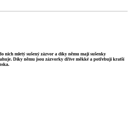
 do nich mletý sušený zázvor a díky němu mají sušenky
sahuje. Díky němu jsou zázvorky dříve měkké a potřebují kratší
nska.