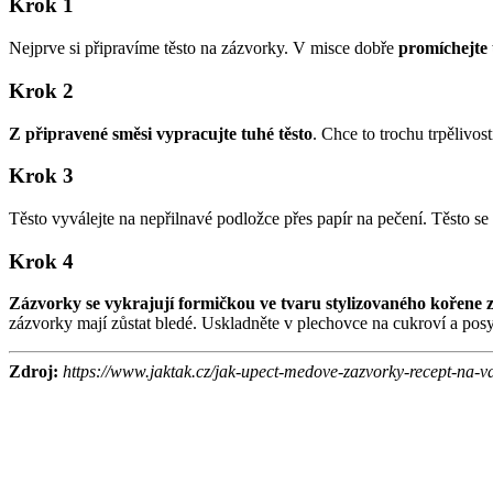
Krok 1
Nejprve si připravíme těsto na zázvorky. V misce dobře
promíchejte
Krok 2
Z připravené směsi vypracujte tuhé těsto
. Chce to trochu trpělivos
Krok 3
Těsto vyválejte na nepřilnavé podložce přes papír na pečení. Těsto s
Krok 4
Zázvorky se vykrajují formičkou ve tvaru stylizovaného kořene 
zázvorky mají zůstat bledé. Uskladněte v plechovce na cukroví a p
Zdroj:
https://www.jaktak.cz/jak-upect-medove-zazvorky-recept-na-v