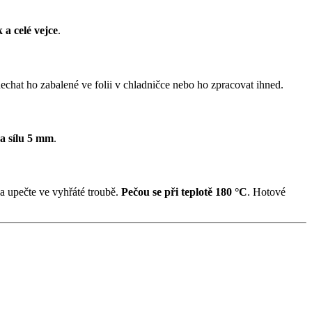
 a celé vejce
.
 nechat ho zabalené ve folii v chladničce nebo ho zpracovat ihned.
na sílu 5 mm
.
a upečte ve vyhřáté troubě.
Pečou se při teplotě 180 °C
. Hotové