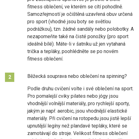
fitness oblečení, ve kterém se cítí pohodlně.
Samozřejmostí je očištěná uzavřená obuv určená
pro sport (vhodné jsou boty se světlou
podrážkou), tzn. žádné sandály nebo polobotky. A
nezapomeňte také na čisté ponožky (pro sport
ideálně bílé). Máte-li v šatníku už jen vytahaná
trička a tepláky, poohlédněte se po novém
fitness oblečení.
Běžecká souprava nebo oblečení na spinning?
2
Podle druhu cvičení volte i své oblečení na sport.
Pro pomalejší cviky pilates nebo jógy jsou
vhodnější volnější materiály, pro rychlejší sporty,
jakým je např. aerobic, jsou vhodnější elastické
materiály. Při cvičení na rotopedu jsou jistě lepší
upnutější legíny než plandavé tepláky, které se
zamotávají do stroje. Velikost fitness oblečení