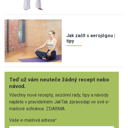
Jak začít s aerojógou |
tipy
Teď už vám neuteče žádný recept nebo
návod.
Všechny nové recepty, sezónní rady, tipy a návody
najdete v pravidelném JakTak zpravodaji ve své e-
mailové schránce. ZDARMA.
Vaše e-mailová adresa