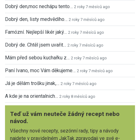
Dobrý den,moc nechápu tento…
2 roky 7 měsíců ago
Dobrý den, listy medvědího…
2 roky 7 měsíců ago
Famózní. Nejlepší likér jaký…
2 roky 7 měsíců ago
Dobrý de. Chtěl jsem uvařit…
2 roky 7 měsíců ago
Mám před sebou kuchařku z…
2 roky 7 měsíců ago
Paní Ivano, moc Vám děkujeme…
2 roky 7 měsíců ago
Já je dělám trošku jinak,…
2 roky 7 měsíců ago
A kde je na orientalnich…
2 roky 8 měsíců ago
Teď už vám neuteče žádný recept nebo
návod.
Všechny nové recepty, sezónní rady, tipy a návody
najdete v pravidelném JakTak zpravodaji ve své e-