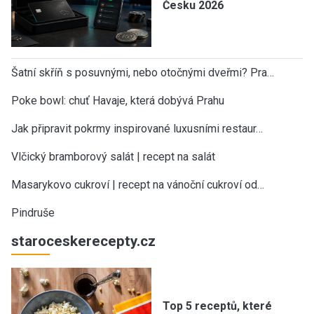
Česku 2026
Šatní skříň s posuvnými, nebo otočnými dveřmi? Pra…
Poke bowl: chuť Havaje, která dobývá Prahu
Jak připravit pokrmy inspirované luxusními restaur…
Vlčický bramborový salát | recept na salát
Masarykovo cukroví | recept na vánoční cukroví od…
Pindruše
staroceskerecepty.cz
Top 5 receptů, které