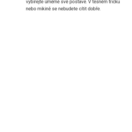
vybírejte úměrně své postavě. V těsném tričku
nebo mikině se nebudete cítit dobře.