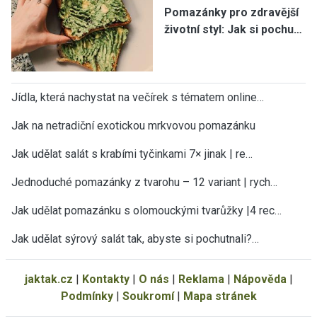
Pomazánky pro zdravější
životní styl: Jak si pochu…
Jídla, která nachystat na večírek s tématem online…
Jak na netradiční exotickou mrkvovou pomazánku
Jak udělat salát s krabími tyčinkami 7× jinak | re…
Jednoduché pomazánky z tvarohu – 12 variant | rych…
Jak udělat pomazánku s olomouckými tvarůžky |4 rec…
Jak udělat sýrový salát tak, abyste si pochutnali?…
jaktak.cz
|
Kontakty
|
O nás
|
Reklama
|
Nápověda
|
Podmínky
|
Soukromí
|
Mapa stránek