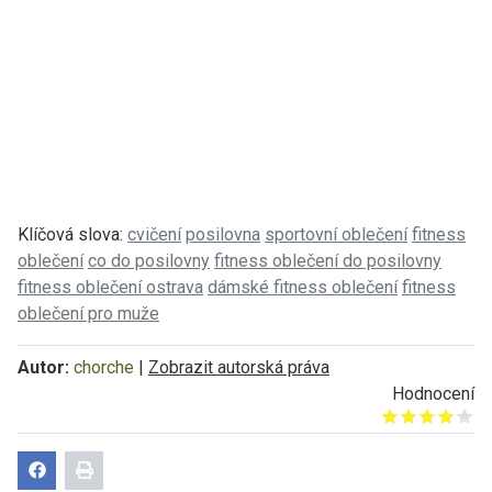
Klíčová slova:
cvičení
posilovna
sportovní oblečení
fitness
oblečení
co do posilovny
fitness oblečení do posilovny
fitness oblečení ostrava
dámské fitness oblečení
fitness
oblečení pro muže
Autor:
chorche
|
Zobrazit autorská práva
Hodnocení
Give it 1/5
Give it 2/5
Give it 3/5
Give it 4/5
Give it 5/5