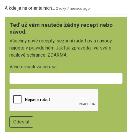
A kde je na orientalnich…
2 roky 7 měsíců ago
Teď už vám neuteče žádný recept nebo
návod.
Všechny nové recepty, sezónní rady, tipy a návody
najdete v pravidelném JakTak zpravodaji ve své e-
mailové schránce. ZDARMA.
Vaše e-mailová adresa