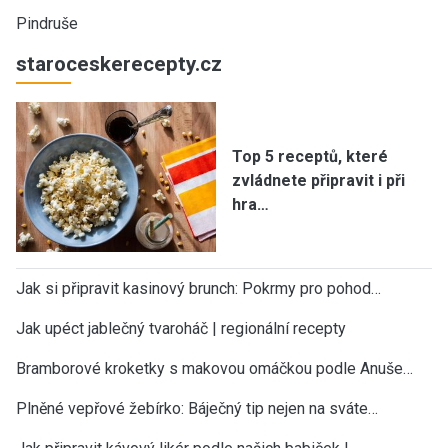
Pindruše
staroceskerecepty.cz
Top 5 receptů, které
zvládnete připravit i při
hra…
Jak si připravit kasinový brunch: Pokrmy pro pohod…
Jak upéct jablečný tvaroháč | regionální recepty
Bramborové kroketky s makovou omáčkou podle Anuše…
Plněné vepřové žebírko: Báječný tip nejen na sváte…