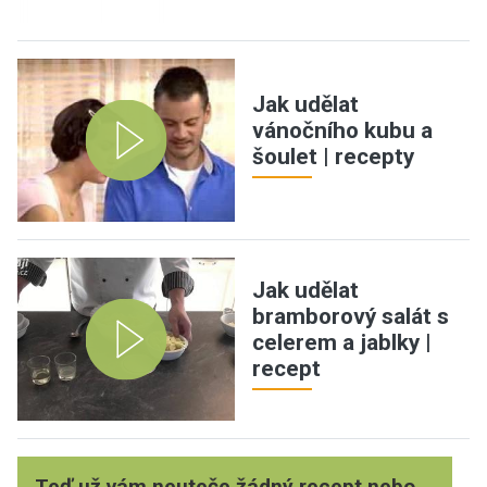
Jak udělat
vánočního kubu a
šoulet | recepty
Jak udělat
bramborový salát s
celerem a jablky |
recept
Teď už vám neuteče žádný recept nebo