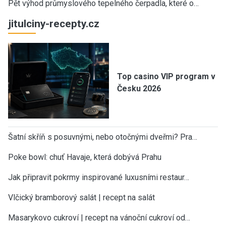
Pět výhod průmyslového tepelného čerpadla, které o…
jitulciny-recepty.cz
Top casino VIP program v
Česku 2026
Šatní skříň s posuvnými, nebo otočnými dveřmi? Pra…
Poke bowl: chuť Havaje, která dobývá Prahu
Jak připravit pokrmy inspirované luxusními restaur…
Vlčický bramborový salát | recept na salát
Masarykovo cukroví | recept na vánoční cukroví od…