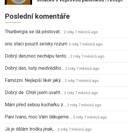
Poslední komentáře
Thunbergia se dá pěstovat…
2 roky 7 měsíců ago
ono staci pouzit selsky rozum
2 roky 7 měsíců ago
Dobrý den,moc nechápu tento…
2 roky 7 měsíců ago
Dobrý den, listy medvědího…
2 roky 7 měsíců ago
Famózní. Nejlepší likér jaký…
2 roky 7 měsíců ago
Dobrý de. Chtěl jsem uvařit…
2 roky 7 měsíců ago
Mám před sebou kuchařku z…
2 roky 7 měsíců ago
Paní Ivano, moc Vám děkujeme…
2 roky 7 měsíců ago
Já je dělám trošku jinak,…
2 roky 7 měsíců ago