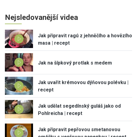
Nejsledovanější videa
Jak připravit ragú z jehněčího a hovězího
masa | recept
Jak na šípkový protlak s medem
Jak uvařit krémovou dýňovou polévku |
recept
Jak udělat segedínský guláš jako od
Pohlreicha | recept
Jak připravit pepřovou smetanovou
omáčku s vepřovou panenkou | recept