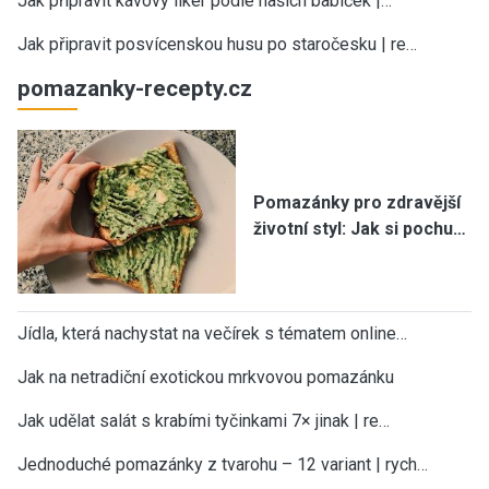
Jak připravit kávový likér podle našich babiček |…
Jak připravit posvícenskou husu po staročesku | re…
pomazanky-recepty.cz
Pomazánky pro zdravější
životní styl: Jak si pochu…
Jídla, která nachystat na večírek s tématem online…
Jak na netradiční exotickou mrkvovou pomazánku
Jak udělat salát s krabími tyčinkami 7× jinak | re…
Jednoduché pomazánky z tvarohu – 12 variant | rych…