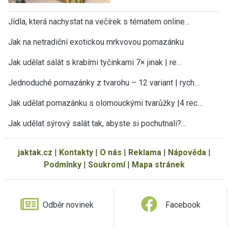
Jídla, která nachystat na večírek s tématem online…
Jak na netradiční exotickou mrkvovou pomazánku
Jak udělat salát s krabími tyčinkami 7× jinak | re…
Jednoduché pomazánky z tvarohu – 12 variant | rych…
Jak udělat pomazánku s olomouckými tvarůžky |4 rec…
Jak udělat sýrový salát tak, abyste si pochutnali?…
jaktak.cz
|
Kontakty
|
O nás
|
Reklama
|
Nápověda
|
Podmínky
|
Soukromí
|
Mapa stránek
Odběr novinek
Facebook