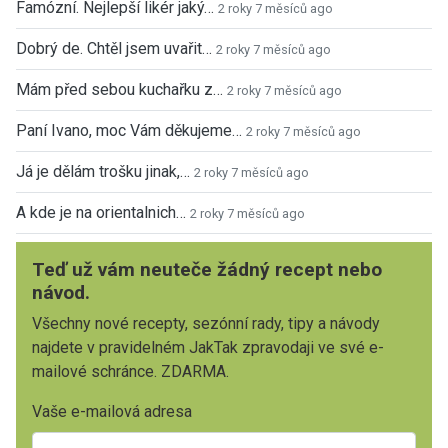
Famózní. Nejlepší likér jaký…
2 roky 7 měsíců ago
Dobrý de. Chtěl jsem uvařit…
2 roky 7 měsíců ago
Mám před sebou kuchařku z…
2 roky 7 měsíců ago
Paní Ivano, moc Vám děkujeme…
2 roky 7 měsíců ago
Já je dělám trošku jinak,…
2 roky 7 měsíců ago
A kde je na orientalnich…
2 roky 7 měsíců ago
Teď už vám neuteče žádný recept nebo
návod.
Všechny nové recepty, sezónní rady, tipy a návody
najdete v pravidelném JakTak zpravodaji ve své e-
mailové schránce. ZDARMA.
Vaše e-mailová adresa