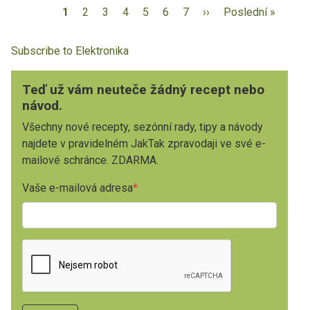
1
2
3
4
5
6
7
››
Poslední »
Subscribe to Elektronika
Teď už vám neuteče žádný recept nebo
návod.
Všechny nové recepty, sezónní rady, tipy a návody
najdete v pravidelném JakTak zpravodaji ve své e-
mailové schránce. ZDARMA.
Vaše e-mailová adresa