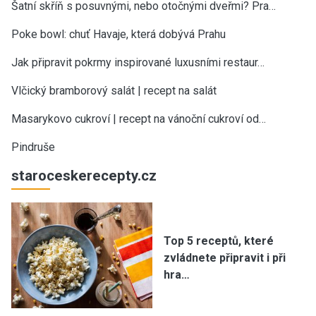
Šatní skříň s posuvnými, nebo otočnými dveřmi? Pra…
Poke bowl: chuť Havaje, která dobývá Prahu
Jak připravit pokrmy inspirované luxusními restaur…
Vlčický bramborový salát | recept na salát
Masarykovo cukroví | recept na vánoční cukroví od…
Pindruše
staroceskerecepty.cz
Top 5 receptů, které
zvládnete připravit i při
hra…