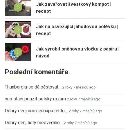
Jak zavařovat švestkový kompot |
recept
Jak na osvěžující jahodovou polévku |
recept
Jak vyrobit sněhovou vločku z papíru |
návod
Poslední komentáře
Thunbergia se dá pěstovat…
2 roky 7 měsíců ago
ono staci pouzit selsky rozum
2 roky 7 měsíců ago
Dobrý den,moc nechápu tento…
2 roky 7 měsíců ago
Dobrý den, listy medvědího…
2 roky 7 měsíců ago