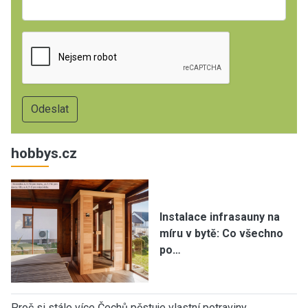
hobbys.cz
Instalace infrasauny na
míru v bytě: Co všechno
po…
Proč si stále více Čechů pěstuje vlastní potraviny…