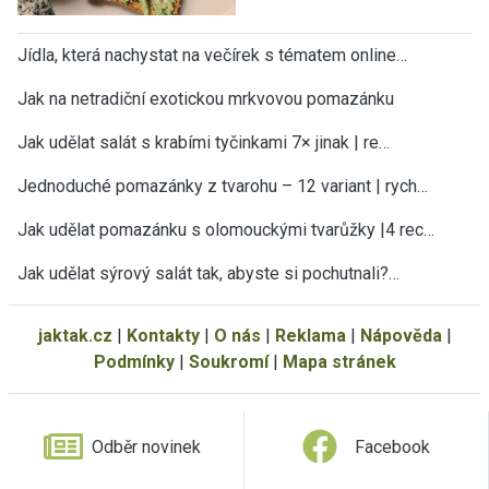
Jídla, která nachystat na večírek s tématem online…
Jak na netradiční exotickou mrkvovou pomazánku
Jak udělat salát s krabími tyčinkami 7× jinak | re…
Jednoduché pomazánky z tvarohu – 12 variant | rych…
Jak udělat pomazánku s olomouckými tvarůžky |4 rec…
Jak udělat sýrový salát tak, abyste si pochutnali?…
jaktak.cz
|
Kontakty
|
O nás
|
Reklama
|
Nápověda
|
Podmínky
|
Soukromí
|
Mapa stránek
Odběr novinek
Facebook