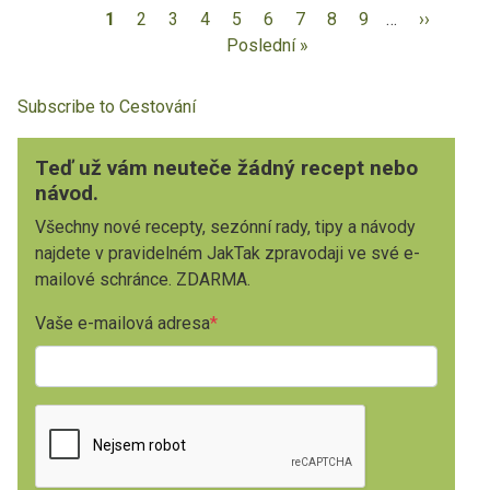
1
2
3
4
5
6
7
8
9
…
››
Poslední »
Subscribe to Cestování
Teď už vám neuteče žádný recept nebo
návod.
Všechny nové recepty, sezónní rady, tipy a návody
najdete v pravidelném JakTak zpravodaji ve své e-
mailové schránce. ZDARMA.
Vaše e-mailová adresa