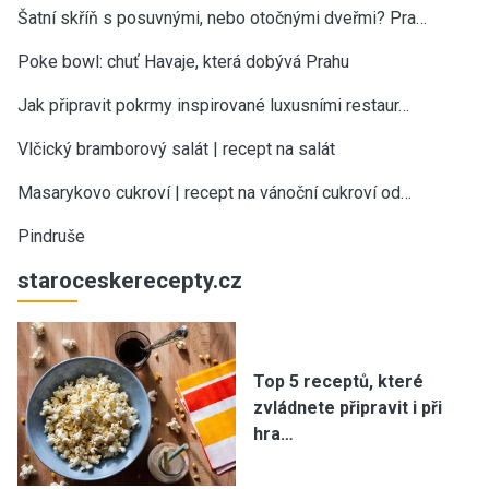
Šatní skříň s posuvnými, nebo otočnými dveřmi? Pra…
Poke bowl: chuť Havaje, která dobývá Prahu
Jak připravit pokrmy inspirované luxusními restaur…
Vlčický bramborový salát | recept na salát
Masarykovo cukroví | recept na vánoční cukroví od…
Pindruše
staroceskerecepty.cz
Top 5 receptů, které
zvládnete připravit i při
hra…