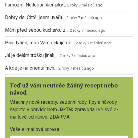
Famózní. Nejlepší likér jaký…
2 roky 7 měsíců ago
Dobrý de. Chtěl jsem uvařit…
2 roky 7 měsíců ago
Mám před sebou kuchařku z…
2 roky 7 měsíců ago
Paní Ivano, moc Vám děkujeme…
2 roky 7 měsíců ago
Já je dělám trošku jinak,…
2 roky 7 měsíců ago
A kde je na orientalnich…
2 roky 7 měsíců ago
Teď už vám neuteče žádný recept nebo
návod.
Všechny nové recepty, sezónní rady, tipy a návody
najdete v pravidelném JakTak zpravodaji ve své e-
mailové schránce. ZDARMA.
Vaše e-mailová adresa