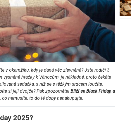
píte v okamžiku, kdy je daná věc zlevněná? Jste rodiči 3
em vysněné hračky k Vánocům, je nákladné, proto čekáte
ilovaná sedačka, s níž se s těžkým srdcem loučíte,
íte si její dvojče? Pak zpozorněte!
Blíží se Black Friday, a
t, co nemusíte, to do té doby nenakupujte.
iday 2025?