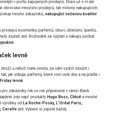
mnější v počtu zapojených prodejců. Dnes už o ní ale
jak obrovské množství prodejců, tak miliony nakupujících.
i získají mnoho zákazníků,
nakupující seženou kvalitní
 prodejců kosmetiky, parfémů, obuvi, oblečení, šperků,
telů služeb atd. Rozhodně se vyplatí s nákupy počkat
 vypukne
.
ček levně
 zboží, u něhož máte jistotu, že vám vydrží sloužit i
ak, jak slibuje, parfémy, které voní celé dny a na prádle i
 Friday levně
.
pro zákazníky rok co rok připravené v rámci Black
Najdete zde např. produkty
Hugo Boss, Chloé
a mnohé
ně výrobky od
La Roche-Posay, L’Oréal Paris,
y, CeraVe
atd. Vybere si zajisté každý.