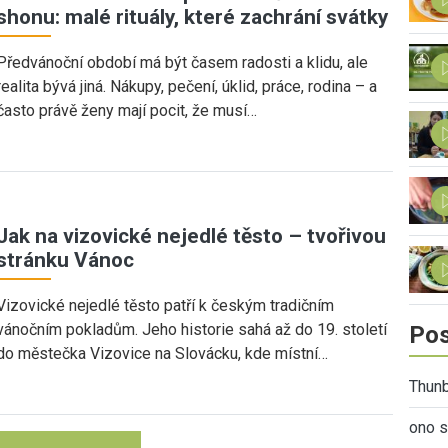
shonu: malé rituály, které zachrání svátky
Předvánoční období má být časem radosti a klidu, ale
realita bývá jiná. Nákupy, pečení, úklid, práce, rodina – a
často právě ženy mají pocit, že musí…
Jak na vizovické nejedlé těsto – tvořivou
stránku Vánoc
Vizovické nejedlé těsto patří k českým tradičním
vánočním pokladům. Jeho historie sahá až do 19. století
Pos
do městečka Vizovice na Slovácku, kde místní…
Thunb
ono s