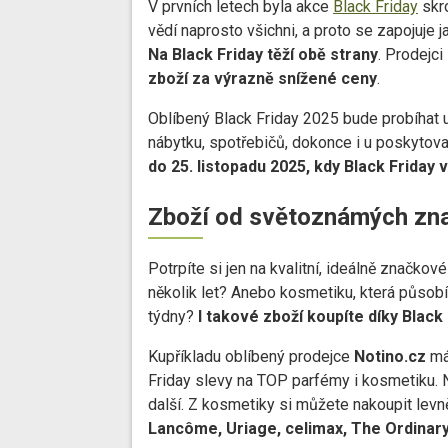
V prvních letech byla akce
Black Friday
skro
vědí naprosto všichni, a proto se zapojuje 
Na Black Friday těží obě strany
. Prodejc
zboží za výrazně snížené ceny
.
Oblíbený Black Friday 2025 bude probíhat u
nábytku, spotřebičů, dokonce i u poskytova
do 25. listopadu 2025, kdy Black Friday
Zboží od světoznámých zna
Potrpíte si jen na kvalitní, ideálně značkové
několik let? Anebo kosmetiku, která působí t
týdny?
I takové zboží koupíte díky Black
Kupříkladu oblíbený prodejce
Notino.cz
má 
Friday slevy na TOP parfémy i kosmetiku. 
další. Z kosmetiky si můžete nakoupit lev
Lancôme, Uriage, celimax, The Ordinar