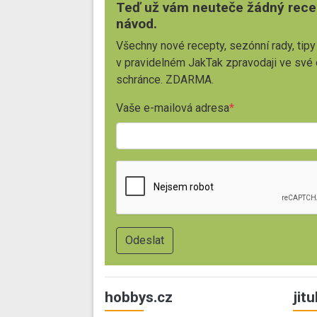
Teď už vám neuteče žádný rece
návod.
Všechny nové recepty, sezónní rady, tipy
v pravidelném JakTak zpravodaji ve své
schránce. ZDARMA.
Vaše e-mailová adresa
hobbys.cz
jit