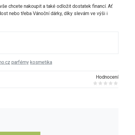
vše chcete nakoupit a také odložit dostatek financí. Ať
dost nebo třeba Vánoční dárky, díky slevám ve výši i
no.cz
parfémy
kosmetika
Hodnocení
Give it 1/5
Give it 2/5
Give it 3/5
Give it 4/5
Give it 5/5