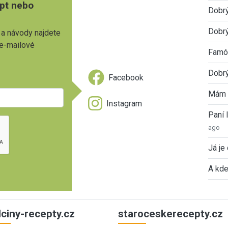
pt nebo
Dobr
Dobrý
 a návody najdete
 e-mailové
Famóz
Dobrý
Facebook
Mám 
Instagram
Paní
ago
Já je
A kde
ulciny-recepty.cz
staroceskerecepty.cz