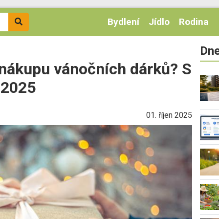
Bydlení
Jídlo
Rodina
Dne
i nákupu vánočních dárků? S
 2025
01. říjen 2025