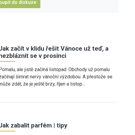
oupit do diskuze
Jak začít v klidu řešit Vánoce už teď, a
nezbláznit se v prosinci
Pomalu, ale jistě začíná listopad. Obchody už pomalu
začínají šimrat nervy vánoční výzdobou. A přestože se
může zdát, že je ještě brzy, říjen a listop…
Jak zabalit parfém | tipy