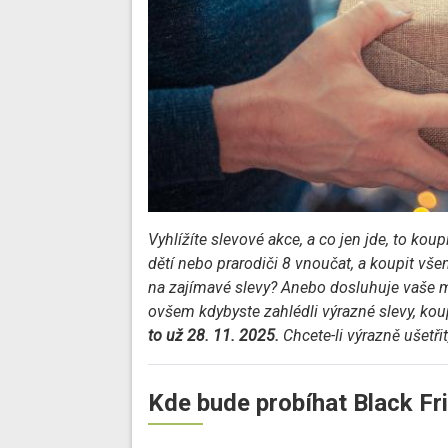
Vyhlížíte slevové akce, a co jen jde, to kou
dětí nebo prarodiči 8 vnoučat, a koupit vš
na zajímavé slevy? Anebo dosluhuje vaše m
ovšem kdybyste zahlédli výrazné slevy, koup
to už 28. 11. 2025.
Chcete-li výrazně ušetři
Kde bude probíhat Black Fr