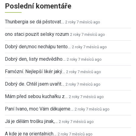
Poslední komentáře
Thunbergia se dá pěstovat…
2 roky 7 měsíců ago
ono staci pouzit selsky rozum
2 roky 7 měsíců ago
Dobrý den,moc nechápu tento…
2 roky 7 měsíců ago
Dobrý den, listy medvědího…
2 roky 7 měsíců ago
Famózní. Nejlepší likér jaký…
2 roky 7 měsíců ago
Dobrý de. Chtěl jsem uvařit…
2 roky 7 měsíců ago
Mám před sebou kuchařku z…
2 roky 7 měsíců ago
Paní Ivano, moc Vám děkujeme…
2 roky 7 měsíců ago
Já je dělám trošku jinak,…
2 roky 7 měsíců ago
A kde je na orientalnich…
2 roky 7 měsíců ago