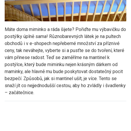
Máte doma miminko a ráda šijete? Pořiďte mu výbavičku do
postýlky úplně sama! Různobarevných látek je na pultech
obchodů i v e-shopech nepřeberné množství za příznivé
ceny, tak neváhejte, vyberte si a pusťte se do tvoření, které
vám přinese radost. Teď se zaměříme na mantinel k
postýlce, který bude miminku nejen krásným dárkem od
maminky, ale hlavně mu bude poskytovat dostatečný pocit
bezpečí. Způsobů, jak si mantinel ušít, je více. Tento se
snaží jít co nejjednodušší cestou, aby ho zvládly i švadlenky
– začátečnice.