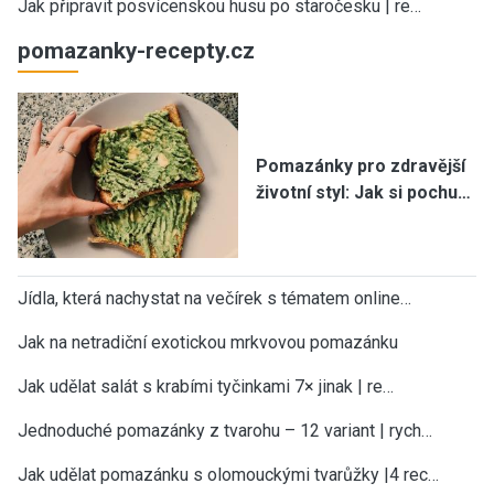
Jak připravit posvícenskou husu po staročesku | re…
pomazanky-recepty.cz
Pomazánky pro zdravější
životní styl: Jak si pochu…
Jídla, která nachystat na večírek s tématem online…
Jak na netradiční exotickou mrkvovou pomazánku
Jak udělat salát s krabími tyčinkami 7× jinak | re…
Jednoduché pomazánky z tvarohu – 12 variant | rych…
Jak udělat pomazánku s olomouckými tvarůžky |4 rec…