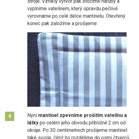
stroje. Vzniklý výtvor pak otočíme naruby a
vyplníme vatelínem, který opravdu pečlivě
vyrovnáme po celé délce mantinelu. Otevřený
konec pak založíme a prošijeme.
Nyní
mantinel zpevníme prošitím vatelínu a
4
látky
po celém jeho obvodu přibližně 2 cm od
okraje. Po 30 centimetrech prošijeme mantinel
také svisle, čímž ho rozdělíme do osmi čtverců.