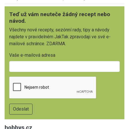
Teď už vám neuteče žádný recept nebo
návod.
Všechny nové recepty, sezónní rady, tipy a návody
najdete v pravidelném JakTak zpravodaji ve své e-
mailové schránce. ZDARMA.
Vaše e-mailová adresa
hobbys.cz