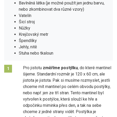
Bavlněná látka (je možné použít jen jednu barvu,
nebo zkombinovat dva různé vzory)
Vatelín
Šicí stroj
Nůžky
Krejčovský metr
Špendlíky
Jehly, nitě
Stuha nebo tkaloun
Pro jistotu
změříme postýlku
, do které mantinel
1
šijeme. Standardní rozměr je 120 x 60 cm, ale
jistota je jistota. Pak si musíme rozmyslet, jestli
chceme mít mantinel po celém obvodu postýlky,
nebo např. jen ze tří stran. Tento mantinel byl
vytvořen k postýlce, která slouží ke hře a
odpočinku miminka přes den, a tak na sebe
chceme z jedné strany vidět. Postýlka je