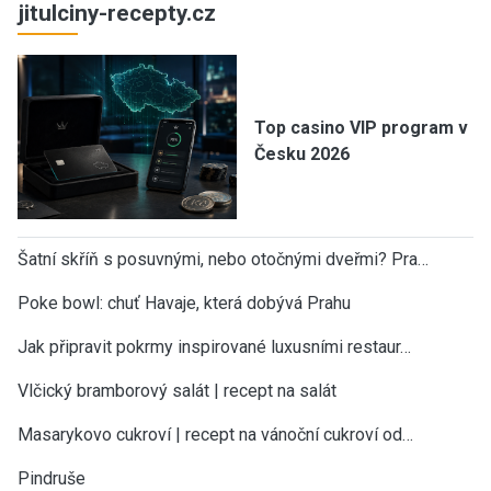
jitulciny-recepty.cz
Top casino VIP program v
Česku 2026
Šatní skříň s posuvnými, nebo otočnými dveřmi? Pra…
Poke bowl: chuť Havaje, která dobývá Prahu
Jak připravit pokrmy inspirované luxusními restaur…
Vlčický bramborový salát | recept na salát
Masarykovo cukroví | recept na vánoční cukroví od…
Pindruše