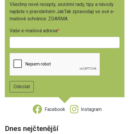
Všechny nové recepty, sezónní rady, tipy a návody
najdete v pravidelném JakTak zpravodaji ve své e-
mailové schránce. ZDARMA.
Vaše e-mailová adresa
Facebook
Instagram
Dnes nejčtenější