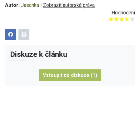
Autor:
Jasanka
|
Zobrazit autorská práva
Hodnocení
Give it 1/5
Give it 2/5
Give it 3/5
Give it 4/5
Give it 5/5
Diskuze k článku
Vstoupit do diskuze (1)