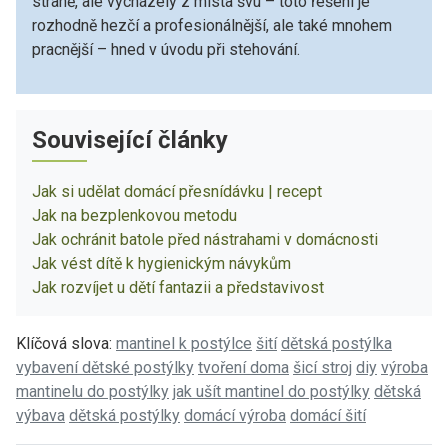
straně, ale vycházely z místa švu – toto řešení je
rozhodně hezčí a profesionálnější, ale také mnohem
pracnější – hned v úvodu při stehování.
Související články
Jak si udělat domácí přesnídávku | recept
Jak na bezplenkovou metodu
Jak ochránit batole před nástrahami v domácnosti
Jak vést dítě k hygienickým návykům
Jak rozvíjet u dětí fantazii a představivost
Klíčová slova:
mantinel k postýlce
šití
dětská postýlka
vybavení dětské postýlky
tvoření doma
šicí stroj
diy
výroba
mantinelu do postýlky
jak ušít mantinel do postýlky
dětská
výbava
dětská postýlky
domácí výroba
domácí šití