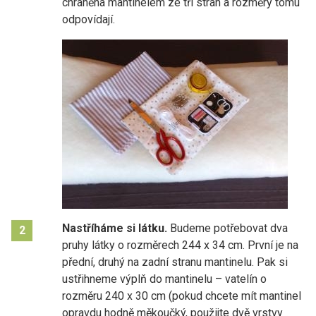
chráněna mantinelem ze tří stran a rozměry tomu
odpovídají.
Nastříháme si látku.
Budeme potřebovat dva
2
pruhy látky o rozměrech 244 x 34 cm. První je na
přední, druhý na zadní stranu mantinelu. Pak si
ustřihneme výplň do mantinelu – vatelín o
rozměru 240 x 30 cm (pokud chcete mít mantinel
opravdu hodně měkoučký, použijte dvě vrstvy