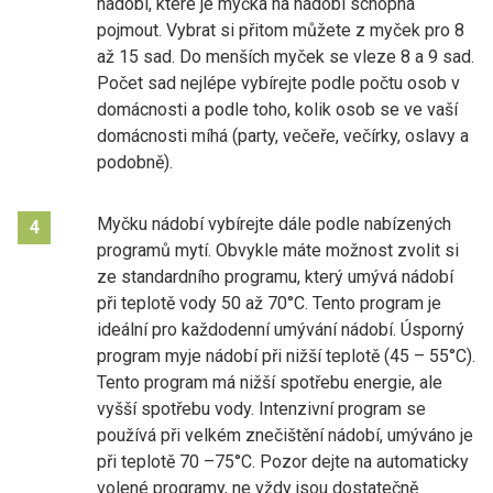
nádobí, které je myčka na nádobí schopná
pojmout. Vybrat si přitom můžete z myček pro 8
až 15 sad. Do menších myček se vleze 8 a 9 sad.
Počet sad nejlépe vybírejte podle počtu osob v
domácnosti a podle toho, kolik osob se ve vaší
domácnosti míhá (party, večeře, večírky, oslavy a
podobně).
Myčku nádobí vybírejte dále podle nabízených
4
programů mytí. Obvykle máte možnost zvolit si
ze standardního programu, který umývá nádobí
při teplotě vody 50 až 70°C. Tento program je
ideální pro každodenní umývání nádobí. Úsporný
program myje nádobí při nižší teplotě (45 – 55°C).
Tento program má nižší spotřebu energie, ale
vyšší spotřebu vody. Intenzivní program se
používá při velkém znečištění nádobí, umýváno je
při teplotě 70 –75°C. Pozor dejte na automaticky
volené programy, ne vždy jsou dostatečně