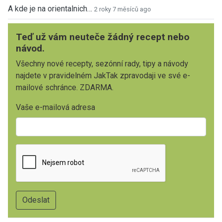
A kde je na orientalnich…
2 roky 7 měsíců ago
Teď už vám neuteče žádný recept nebo
návod.
Všechny nové recepty, sezónní rady, tipy a návody
najdete v pravidelném JakTak zpravodaji ve své e-
mailové schránce. ZDARMA.
Vaše e-mailová adresa