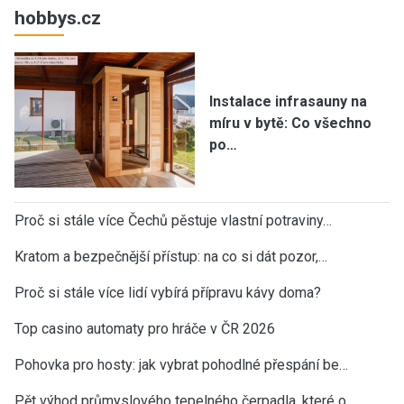
hobbys.cz
Instalace infrasauny na
míru v bytě: Co všechno
po…
Proč si stále více Čechů pěstuje vlastní potraviny…
Kratom a bezpečnější přístup: na co si dát pozor,…
Proč si stále více lidí vybírá přípravu kávy doma?
Top casino automaty pro hráče v ČR 2026
Pohovka pro hosty: jak vybrat pohodlné přespání be…
Pět výhod průmyslového tepelného čerpadla, které o…