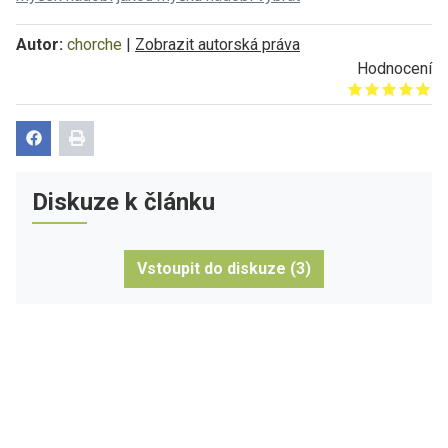
Autor:
chorche
|
Zobrazit autorská práva
Hodnocení
Give it 1/5
Give it 2/5
Give it 3/5
Give it 4/5
Give it 5/5
Diskuze k článku
Vstoupit do diskuze (3)