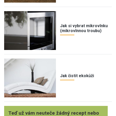
Jak si vybrat mikrovlnku
(mikrovlnnou troubu)
Jak čistit ekokůži
Teď už vám neuteče žádný recept nebo