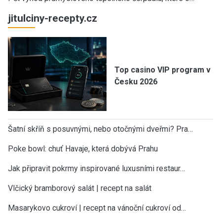
jitulciny-recepty.cz
Top casino VIP program v
Česku 2026
Šatní skříň s posuvnými, nebo otočnými dveřmi? Pra…
Poke bowl: chuť Havaje, která dobývá Prahu
Jak připravit pokrmy inspirované luxusními restaur…
Vlčický bramborový salát | recept na salát
Masarykovo cukroví | recept na vánoční cukroví od…