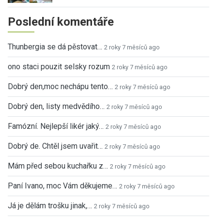
Poslední komentáře
Thunbergia se dá pěstovat…
2 roky 7 měsíců ago
ono staci pouzit selsky rozum
2 roky 7 měsíců ago
Dobrý den,moc nechápu tento…
2 roky 7 měsíců ago
Dobrý den, listy medvědího…
2 roky 7 měsíců ago
Famózní. Nejlepší likér jaký…
2 roky 7 měsíců ago
Dobrý de. Chtěl jsem uvařit…
2 roky 7 měsíců ago
Mám před sebou kuchařku z…
2 roky 7 měsíců ago
Paní Ivano, moc Vám děkujeme…
2 roky 7 měsíců ago
Já je dělám trošku jinak,…
2 roky 7 měsíců ago