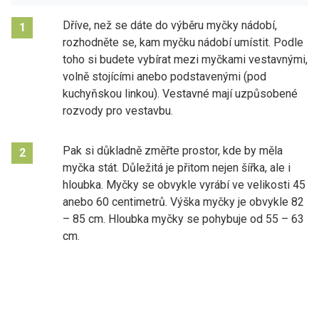
Dříve, než se dáte do výběru myčky nádobí,
1
rozhodněte se, kam myčku nádobí umístit. Podle
toho si budete vybírat mezi myčkami vestavnými,
volně stojícími anebo podstavenými (pod
kuchyňskou linkou). Vestavné mají uzpůsobené
rozvody pro vestavbu.
Pak si důkladně změřte prostor, kde by měla
2
myčka stát. Důležitá je přitom nejen šířka, ale i
hloubka. Myčky se obvykle vyrábí ve velikosti 45
anebo 60 centimetrů. Výška myčky je obvykle 82
– 85 cm. Hloubka myčky se pohybuje od 55 – 63
cm.