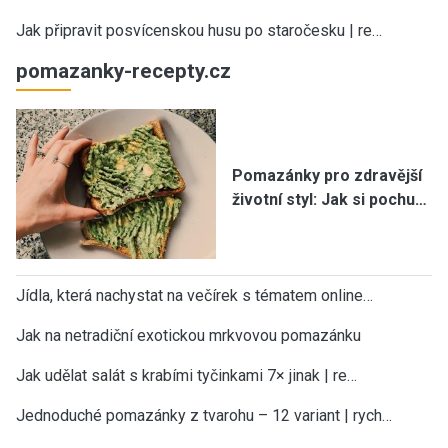
Jak připravit posvícenskou husu po staročesku | re…
pomazanky-recepty.cz
Pomazánky pro zdravější
životní styl: Jak si pochu…
Jídla, která nachystat na večírek s tématem online…
Jak na netradiční exotickou mrkvovou pomazánku
Jak udělat salát s krabími tyčinkami 7× jinak | re…
Jednoduché pomazánky z tvarohu – 12 variant | rych…