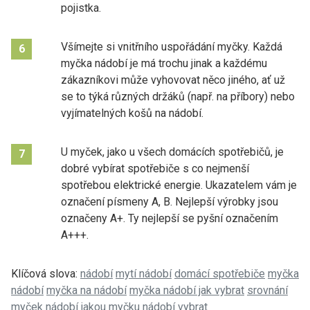
pojistka.
Všímejte si vnitřního uspořádání myčky. Každá
6
myčka nádobí je má trochu jinak a každému
zákazníkovi může vyhovovat něco jiného, ať už
se to týká různých držáků (např. na příbory) nebo
vyjímatelných košů na nádobí.
U myček, jako u všech domácích spotřebičů, je
7
dobré vybírat spotřebiče s co nejmenší
spotřebou elektrické energie. Ukazatelem vám je
označení písmeny A, B. Nejlepší výrobky jsou
označeny A+. Ty nejlepší se pyšní označením
A+++.
Klíčová slova:
nádobí
mytí nádobí
domácí spotřebiče
myčka
nádobí
myčka na nádobí
myčka nádobí jak vybrat
srovnání
myček nádobí
jakou myčku nádobí vybrat