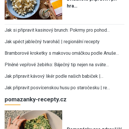
hra…
Jak si připravit kasinový brunch: Pokrmy pro pohod…
Jak upéct jablečný tvaroháč | regionální recepty
Bramborové kroketky s makovou omáčkou podle Anuše…
Plněné vepřové žebírko: Báječný tip nejen na sváte…
Jak připravit kávový likér podle našich babiček |…
Jak připravit posvícenskou husu po staročesku | re…
pomazanky-recepty.cz