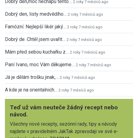
Dobrý den,moc nechápu tento…
2 roky 7 měsíců ago
Dobrý den, listy medvědího…
2 roky 7 měsíců ago
Famózní. Nejlepší likér jaký…
2 roky 7 měsíců ago
Dobrý de. Chtěl jsem uvařit…
2 roky 7 měsíců ago
Mám před sebou kuchařku z…
2 roky 7 měsíců ago
Paní Ivano, moc Vám děkujeme…
2 roky 7 měsíců ago
Já je dělám trošku jinak,…
2 roky 7 měsíců ago
A kde je na orientalnich…
2 roky 7 měsíců ago
Teď už vám neuteče žádný recept nebo
návod.
Všechny nové recepty, sezónní rady, tipy a návody
najdete v pravidelném JakTak zpravodaji ve své e-