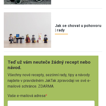
Jak se chovat u pohovoru
| rady
Teď už vám neuteče žádný recept nebo
návod.
Všechny nové recepty, sezónní rady, tipy a návody
najdete v pravidelném JakTak zpravodaji ve své e-
mailové schránce. ZDARMA.
Vaše e-mailová adresa