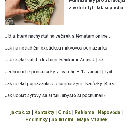
Pomazánky pro zdravější
životní styl: Jak si pochu…
Jídla, která nachystat na večírek s tématem online…
Jak na netradiční exotickou mrkvovou pomazánku
Jak udělat salát s krabími tyčinkami 7× jinak | re…
Jednoduché pomazánky z tvarohu – 12 variant | rych…
Jak udělat pomazánku s olomouckými tvarůžky |4 rec…
Jak udělat sýrový salát tak, abyste si pochutnali?…
jaktak.cz
|
Kontakty
|
O nás
|
Reklama
|
Nápověda
|
Podmínky
|
Soukromí
|
Mapa stránek