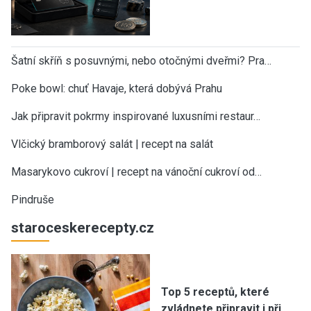
Šatní skříň s posuvnými, nebo otočnými dveřmi? Pra…
Poke bowl: chuť Havaje, která dobývá Prahu
Jak připravit pokrmy inspirované luxusními restaur…
Vlčický bramborový salát | recept na salát
Masarykovo cukroví | recept na vánoční cukroví od…
Pindruše
staroceskerecepty.cz
Top 5 receptů, které
zvládnete připravit i při