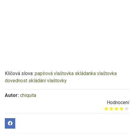
Klíčová slova:
papírová vlaštovka
skládanka
vlaštovka
dovednost
skládání vlaštovky
Autor:
chiquita
Hodnocení
Give it 1/5
Give it 2/5
Give it 3/5
Give it 4/5
Give it 5/5