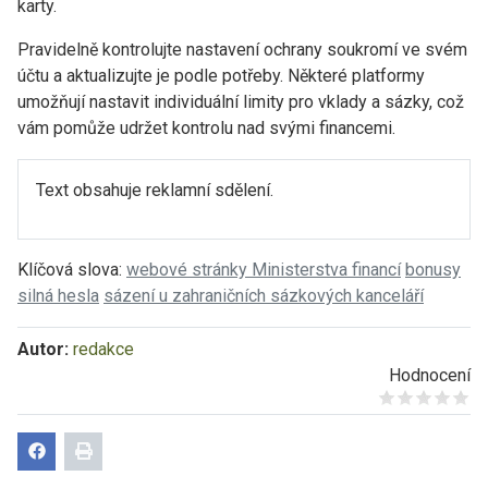
karty.
Pravidelně kontrolujte nastavení ochrany soukromí ve svém
účtu a aktualizujte je podle potřeby. Některé platformy
umožňují nastavit individuální limity pro vklady a sázky, což
vám pomůže udržet kontrolu nad svými financemi.
Text obsahuje reklamní sdělení.
Klíčová slova:
webové stránky Ministerstva financí
bonusy
silná hesla
sázení u zahraničních sázkových kanceláří
Autor:
redakce
Hodnocení
Give it 1/5
Give it 2/5
Give it 3/5
Give it 4/5
Give it 5/5