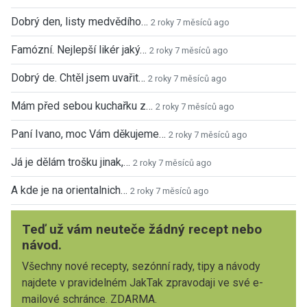
Dobrý den, listy medvědího…
2 roky 7 měsíců ago
Famózní. Nejlepší likér jaký…
2 roky 7 měsíců ago
Dobrý de. Chtěl jsem uvařit…
2 roky 7 měsíců ago
Mám před sebou kuchařku z…
2 roky 7 měsíců ago
Paní Ivano, moc Vám děkujeme…
2 roky 7 měsíců ago
Já je dělám trošku jinak,…
2 roky 7 měsíců ago
A kde je na orientalnich…
2 roky 7 měsíců ago
Teď už vám neuteče žádný recept nebo
návod.
Všechny nové recepty, sezónní rady, tipy a návody
najdete v pravidelném JakTak zpravodaji ve své e-
mailové schránce. ZDARMA.