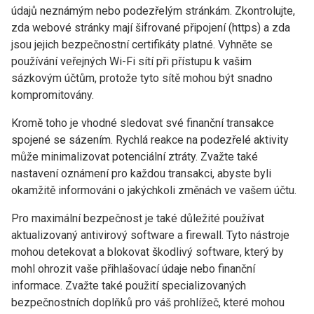
údajů neznámým nebo podezřelým stránkám. Zkontrolujte,
zda webové stránky mají šifrované připojení (https) a zda
jsou jejich bezpečnostní certifikáty platné. Vyhněte se
používání veřejných Wi-Fi sítí při přístupu k vašim
sázkovým účtům, protože tyto sítě mohou být snadno
kompromitovány.
Kromě toho je vhodné sledovat své finanční transakce
spojené se sázením. Rychlá reakce na podezřelé aktivity
může minimalizovat potenciální ztráty. Zvažte také
nastavení oznámení pro každou transakci, abyste byli
okamžitě informováni o jakýchkoli změnách ve vašem účtu.
Pro maximální bezpečnost je také důležité používat
aktualizovaný antivirový software a firewall. Tyto nástroje
mohou detekovat a blokovat škodlivý software, který by
mohl ohrozit vaše přihlašovací údaje nebo finanční
informace. Zvažte také použití specializovaných
bezpečnostních doplňků pro váš prohlížeč, které mohou