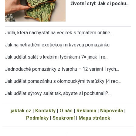
životní styl: Jak si pochu…
Jídla, která nachystat na večírek s tématem online…
Jak na netradiční exotickou mrkvovou pomazánku
Jak udělat salát s krabími tyčinkami 7× jinak | re…
Jednoduché pomazánky z tvarohu – 12 variant | rych…
Jak udělat pomazánku s olomouckými tvarůžky |4 rec…
Jak udělat sýrový salát tak, abyste si pochutnali?…
jaktak.cz
|
Kontakty
|
O nás
|
Reklama
|
Nápověda
|
Podmínky
|
Soukromí
|
Mapa stránek