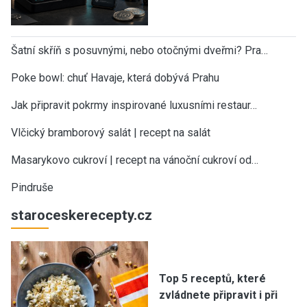
Šatní skříň s posuvnými, nebo otočnými dveřmi? Pra…
Poke bowl: chuť Havaje, která dobývá Prahu
Jak připravit pokrmy inspirované luxusními restaur…
Vlčický bramborový salát | recept na salát
Masarykovo cukroví | recept na vánoční cukroví od…
Pindruše
staroceskerecepty.cz
Top 5 receptů, které
zvládnete připravit i při