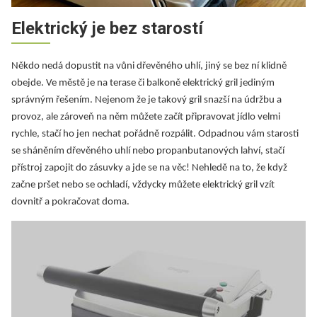
Elektrický je bez starostí
Někdo nedá dopustit na vůni dřevěného uhlí, jiný se bez ní klidně
obejde. Ve městě je na terase či balkoně elektrický gril jediným
správným řešením. Nejenom že je takový gril snazší na údržbu a
provoz, ale zároveň na něm můžete začít připravovat jídlo velmi
rychle, stačí ho jen nechat pořádně rozpálit. Odpadnou vám starosti
se sháněním dřevěného uhlí nebo propanbutanových lahví, stačí
přístroj zapojit do zásuvky a jde se na věc! Nehledě na to, že když
začne pršet nebo se ochladí, vždycky můžete elektrický gril vzít
dovnitř a pokračovat doma.