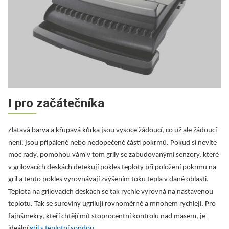
I pro začátečníka
Zlatavá barva a křupavá kůrka jsou vysoce žádoucí, co už ale žádoucí
není, jsou připálené nebo nedopečené části pokrmů. Pokud si nevíte
moc rady, pomohou vám v tom grily se zabudovanými senzory, které
v grilovacích deskách detekují pokles teploty při položení pokrmu na
gril a tento pokles vyrovnávají zvýšením toku tepla v dané oblasti.
Teplota na grilovacích deskách se tak rychle vyrovná na nastavenou
teplotu. Tak se suroviny ugrilují rovnoměrně a mnohem rychleji. Pro
fajnšmekry, kteří chtějí mít stoprocentní kontrolu nad masem, je
ideální
gril s teplotní sondou
.