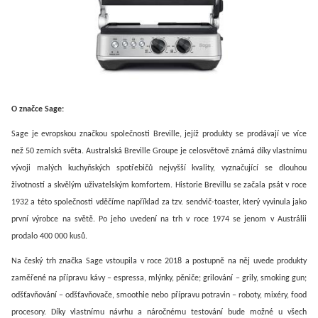
O značce Sage:
Sage je evropskou značkou společnosti Breville, jejíž produkty se prodávají ve více
než 50 zemích světa. Australská Breville Groupe je celosvětově známá díky vlastnímu
vývoji malých kuchyňských spotřebičů nejvyšší kvality, vyznačující se dlouhou
životností a skvělým uživatelským komfortem. Historie Brevillu se začala psát v roce
1932 a této společnosti vděčíme například za tzv. sendvič-toaster, který vyvinula jako
první výrobce na světě. Po jeho uvedení na trh v roce 1974 se jenom v Austrálii
prodalo 400 000 kusů.
Na český trh značka Sage vstoupila v roce 2018 a postupně na něj uvede produkty
zaměřené na přípravu kávy – espressa, mlýnky, pěniče; grilování – grily, smoking gun;
odšťavňování – odšťavňovače, smoothie nebo přípravu potravin – roboty, mixéry, food
procesory.
Díky vlastnímu návrhu a náročnému testování bude možné u všech