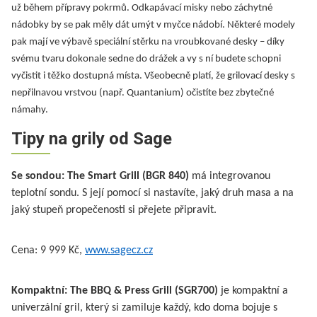
už během přípravy pokrmů. Odkapávací misky nebo záchytné
nádobky by se pak měly dát umýt v myčce nádobí. Některé modely
pak mají ve výbavě speciální stěrku na vroubkované desky – díky
svému tvaru dokonale sedne do drážek a vy s ní budete schopni
vyčistit i těžko dostupná místa. Všeobecně platí, že grilovací desky s
nepřilnavou vrstvou (např. Quantanium) očistíte bez zbytečné
námahy.
Tipy na grily od Sage
Se sondou: The Smart Grill (BGR 840)
má integrovanou
teplotní sondu. S její pomocí si nastavíte, jaký druh masa a na
jaký stupeň propečenosti si přejete připravit.
Cena: 9 999 Kč,
www.sagecz.cz
Kompaktní: The BBQ & Press Grill (SGR700)
je kompaktní a
univerzální gril, který si zamiluje každý, kdo doma bojuje s