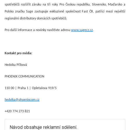
spotřebičů rozšířit záruku na tři roky.
Pro Českou republiku, Slovensko, Maďarsko a
Polsko značku Sage zastupuje exkluzivně společnost Fast ČR, patřící mezi největší
regionální distributory domácích spotřebičů.
Pro další informace a novinky navštivte adresu
www.sagecz.cz
.
Kontakt pro média:
Hedvika Přibová
PHOENIX COMMUNICATION
110 00 | Praha 1 | Opletalova 919/5
hedvika@phoenixcom.cz
+420 774 273 821
Návod obsahuje reklamní sdělení.