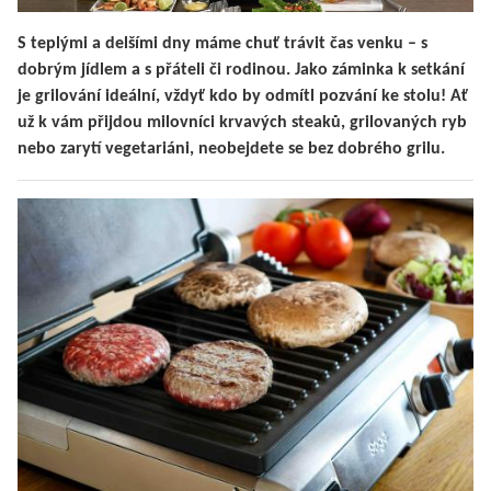
S teplými a delšími dny máme chuť trávit čas venku – s
dobrým jídlem a s přáteli či rodinou. Jako záminka k setkání
je grilování ideální, vždyť kdo by odmítl pozvání ke stolu! Ať
už k vám přijdou milovníci krvavých steaků, grilovaných ryb
nebo zarytí vegetariáni, neobejdete se bez dobrého grilu.