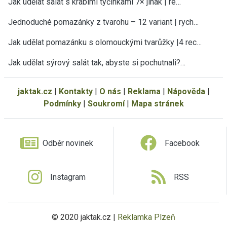
Jak udělat salát s krabími tyčinkami 7× jinak | re…
Jednoduché pomazánky z tvarohu – 12 variant | rych…
Jak udělat pomazánku s olomouckými tvarůžky |4 rec…
Jak udělat sýrový salát tak, abyste si pochutnali?…
jaktak.cz
|
Kontakty
|
O nás
|
Reklama
|
Nápověda
|
Podmínky
|
Soukromí
|
Mapa stránek
Odběr novinek
Facebook
Instagram
RSS
© 2020 jaktak.cz |
Reklamka Plzeň