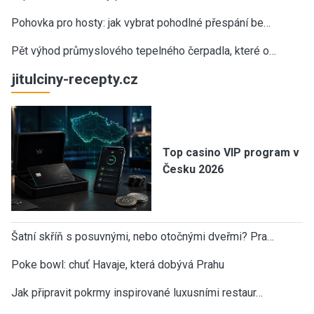
Pohovka pro hosty: jak vybrat pohodlné přespání be…
Pět výhod průmyslového tepelného čerpadla, které o…
jitulciny-recepty.cz
Top casino VIP program v
Česku 2026
Šatní skříň s posuvnými, nebo otočnými dveřmi? Pra…
Poke bowl: chuť Havaje, která dobývá Prahu
Jak připravit pokrmy inspirované luxusními restaur…