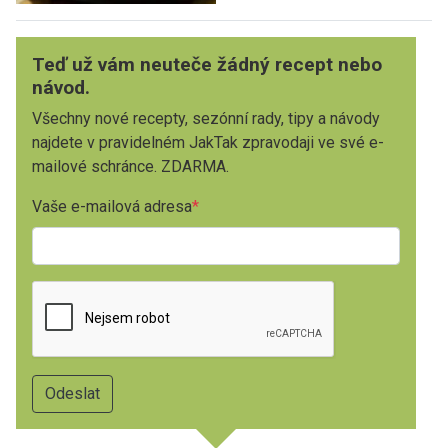
Teď už vám neuteče žádný recept nebo
návod.
Všechny nové recepty, sezónní rady, tipy a návody
najdete v pravidelném JakTak zpravodaji ve své e-
mailové schránce. ZDARMA.
Vaše e-mailová adresa