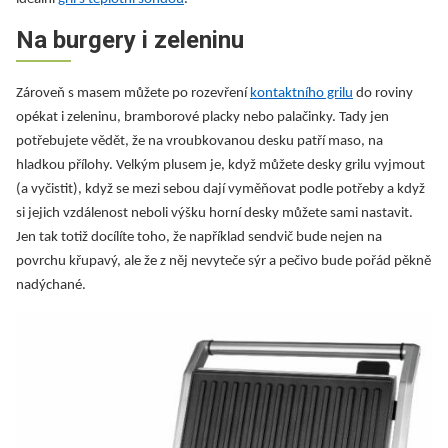
Na burgery i zeleninu
Zároveň s masem můžete po rozevření
kontaktního grilu
do roviny
opékat i zeleninu, bramborové placky nebo palačinky. Tady jen
potřebujete vědět, že na vroubkovanou desku patří maso, na
hladkou přílohy. Velkým plusem je, když můžete desky grilu vyjmout
(a vyčistit), když se mezi sebou dají vyměňovat podle potřeby a když
si jejich vzdálenost neboli výšku horní desky můžete sami nastavit.
Jen tak totiž docílíte toho, že například sendvič bude nejen na
povrchu křupavý, ale že z něj nevyteče sýr a pečivo bude pořád pěkně
nadýchané.