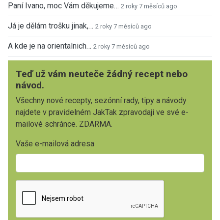
Paní Ivano, moc Vám děkujeme…
2 roky 7 měsíců ago
Já je dělám trošku jinak,…
2 roky 7 měsíců ago
A kde je na orientalnich…
2 roky 7 měsíců ago
Teď už vám neuteče žádný recept nebo
návod.
Všechny nové recepty, sezónní rady, tipy a návody
najdete v pravidelném JakTak zpravodaji ve své e-
mailové schránce. ZDARMA.
Vaše e-mailová adresa