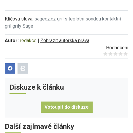
Klíčová slova:
sagecz.cz
gril s teplotní sondou
kontaktní
gril
grily Sage
Autor:
redakce
|
Zobrazit autorská práva
Hodnocení
Give it 1/5
Give it 2/5
Give it 3/5
Give it 4/5
Give it 5/5
Diskuze k článku
Vstoupit do diskuze
Další zajímavé články