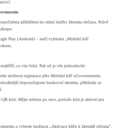
ictví.
overnmentu
zpečnému přihlášení do státní služby Identita občana. Právě
nákupu.
gle Play (Android) – stačí vyhledat „Mobilní klíč
krokem.
o nejtěžší, co vás čeká. Pak už je vše jednoduché.
zvolte možnost registrace přes Mobilní klíč eGovernmentu.
ohodlnější doporučujeme bankovní identitu, přihlásíte se
í.
 QR kód. Mějte telefon po ruce, protože kód je aktivní jen
ernmentu a vyberte možnost „Aktivace klíče k Identitě občana".