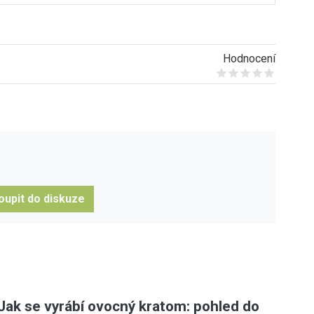
Hodnocení
Give it 1/5
Give it 2/5
Give it 3/5
Give it 4/5
Give it 5/5
oupit do diskuze
Jak se vyrábí ovocný kratom: pohled do