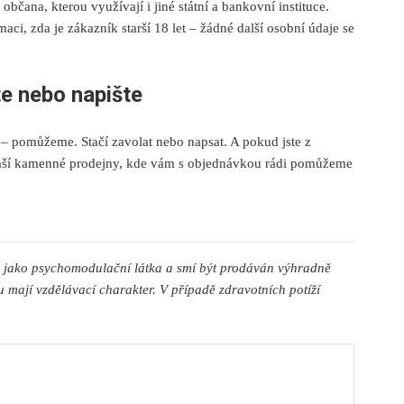
občana, kterou využívají i jiné státní a bankovní instituce.
ci, zda je zákazník starší 18 let – žádné další osobní údaje se
te nebo napište
 – pomůžeme. Stačí zavolat nebo napsat. A pokud jste z
 naší kamenné prodejny, kde vám s objednávkou rádi pomůžeme
n jako psychomodulační látka a smí být prodáván výhradně
 mají vzdělávací charakter. V případě zdravotních potíží