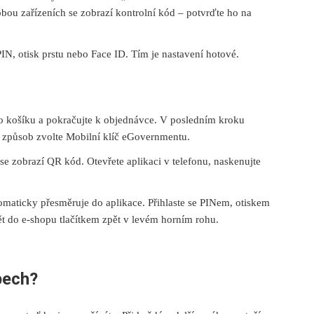
bou zařízeních se zobrazí kontrolní kód – potvrďte ho na
PIN, otisk prstu nebo Face ID. Tím je nastavení hotové.
do košíku a pokračujte k objednávce. V posledním kroku
 způsob zvolte Mobilní klíč eGovernmentu.
e zobrazí QR kód. Otevřete aplikaci v telefonu, naskenujte
maticky přesměruje do aplikace. Přihlaste se PINem, otiskem
ět do e-shopu tlačítkem zpět v levém horním rohu.
pech?