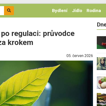
Bydlení
Jídlo
Rodina
Dne
po regulaci: průvodce
za krokem
05. červen 2026