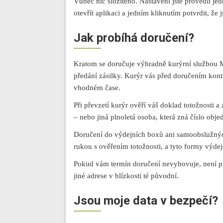
Vůbec nic složitého. Nastavení jste provedli je
otevřít aplikaci a jedním kliknutím potvrdit, že 
Jak probíhá doručení?
Kratom se doručuje výhradně kurýrní službou M
předání zásilky. Kurýr vás před doručením kont
vhodném čase.
Při převzetí kurýr ověří váš doklad totožnosti a
– nebo jiná plnoletá osoba, která zná číslo ob
Doručení do výdejních boxů ani samoobslužnýc
rukou s ověřením totožnosti, a tyto formy výde
Pokud vám termín doručení nevyhovuje, není pr
jiné adrese v blízkosti té původní.
Jsou moje data v bezpečí?