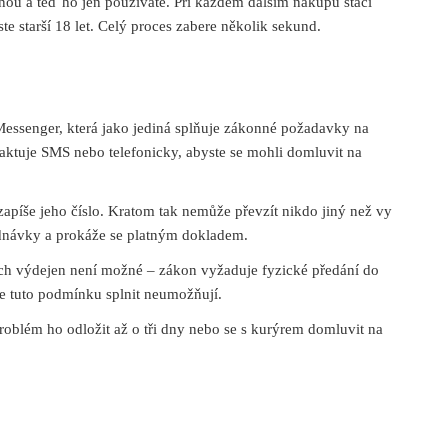
dnou a teď ho jen používáte. Při každém dalším nákupu stačí
jste starší 18 let. Celý proces zabere několik sekund.
essenger, která jako jediná splňuje zákonné požadavky na
aktuje SMS nebo telefonicky, abyste se mohli domluvit na
 zapíše jeho číslo. Kratom tak nemůže převzít nikdo jiný než vy
jednávky a prokáže se platným dokladem.
h výdejen není možné – zákon vyžaduje fyzické předání do
je tuto podmínku splnit neumožňují.
oblém ho odložit až o tři dny nebo se s kurýrem domluvit na