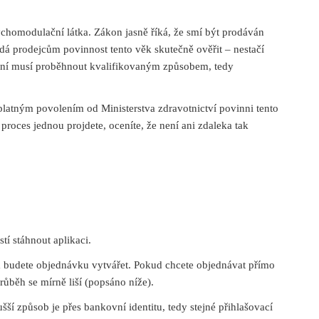
chomodulační látka. Zákon jasně říká, že smí být prodáván
dá prodejcům povinnost tento věk skutečně ověřit – nestačí
ěření musí proběhnout kvalifikovaným způsobem, tedy
latným povolením od Ministerstva zdravotnictví povinni tento
 proces jednou projdete, oceníte, že není ani zdaleka tak
tí stáhnout aplikaci.
m budete objednávku vytvářet. Pokud chcete objednávat přímo
růběh se mírně liší (popsáno níže).
ší způsob je přes bankovní identitu, tedy stejné přihlašovací