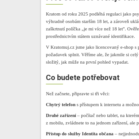
Kratom od roku 2025 podléhá regulaci jako psy
výhradně osobám starším 18 let, a zároveň uklá
zaškrtnutí políčka „je mi více než 18 let". Ov
prostřednictvím státem uznávané identifikace.
V Kratomuj.cz jsme jako licencovaný e-shop s p
požadavek splnit. Věříme ale, že jakmile si celý
složitý, jak může na první pohled vypadat.
Co budete potřebovat
Než začnete, připravte si tři věci:
Chytrý telefon
s přístupem k internetu a možnos
Druhé zařízení
– počítač nebo tablet, na které
z mobilu, zvládnete to na jednom zařízení, ale p
Přístup do služby Identita občana
– nejjednoduš