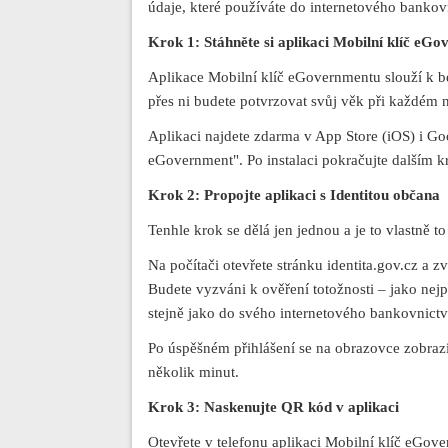
údaje, které používáte do internetového bankovn
Krok 1: Stáhněte si aplikaci Mobilní klíč eG
Aplikace Mobilní klíč eGovernmentu slouží k be
přes ni budete potvrzovat svůj věk při každém 
Aplikaci najdete zdarma v App Store (iOS) i Goo
eGovernment". Po instalaci pokračujte dalším 
Krok 2: Propojte aplikaci s Identitou občana
Tenhle krok se dělá jen jednou a je to vlastně t
Na počítači otevřete stránku identita.gov.cz a 
Budete vyzváni k ověření totožnosti – jako nejp
stejně jako do svého internetového bankovnictv
Po úspěšném přihlášení se na obrazovce zobrazí
několik minut.
Krok 3: Naskenujte QR kód v aplikaci
Otevřete v telefonu aplikaci Mobilní klíč eGov