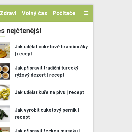
Zdraví
Volný čas
Počítače
s nejčtenější
Jak udělat cuketové bramboráky
| recept
Jak připravit tradiční turecký
rýžový dezert | recept
Jak udělat kuře na pivu | recept
Jak vyrobit cuketový perník |
recept
Jak připravit řeckou musaku |