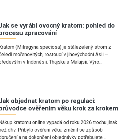
Jak se vyrábí ovocný kratom: pohled do
procesu zpracování
Kratom (Mitragyna speciosa) je stálezelený strom z
čeledi mořenovitých, rostoucí v jihovýchodní Asii –
především v Indonésii, Thajsku a Malajsii. Výro…
Jak objednat kratom po regulaci:
průvodce ověřením věku krok za krokem
Nákup kratomu online vypadá od roku 2026 trochu jinak
než dřív. Přibylo ověření věku, změnil se způsob
doručení a na dokončení objednávky potřebujete…