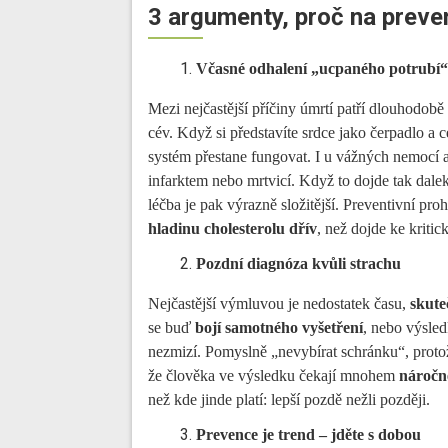
3 argumenty, proč na preven
Včasné odhalení „ucpaného potrubí“
Mezi nejčastější příčiny úmrtí patří dlouhodobě
cév. Když si představíte srdce jako čerpadlo a c
systém přestane fungovat. I u vážných nemocí a
infarktem nebo mrtvicí. Když to dojde tak dalek
léčba je pak výrazně složitější. Preventivní pro
hladinu cholesterolu dřív
, než dojde ke kriti
Pozdní diagnóza kvůli strachu
Nejčastější výmluvou je nedostatek času,
skute
se buď
bojí samotného vyšetření
, nebo výsled
nezmizí. Pomyslně „nevybírat schránku“, proto
že člověka ve výsledku čekají mnohem
náročně
než kde jinde platí: lepší pozdě nežli později.
Prevence je trend – jděte s dobou