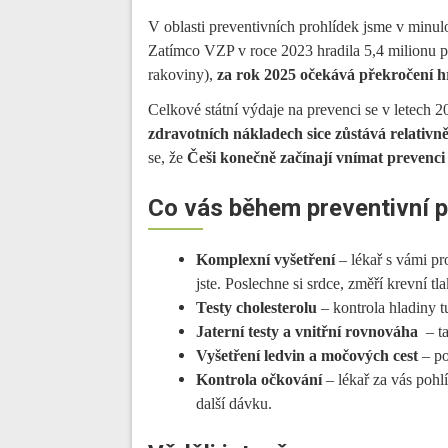
V oblasti preventivních prohlídek jsme v minulos
Zatímco VZP v roce 2023 hradila 5,4 milionu pr
rakoviny),
za rok 2025 očekává překročení h
Celkové státní výdaje na prevenci se v letech 
zdravotních nákladech sice zůstává relativn
se, že
Češi konečně začínají vnímat prevenci 
Co vás během preventivní p
Komplexní vyšetření
– lékař s vámi pr
jste. Poslechne si srdce, změří krevní tl
Testy cholesterolu
– kontrola hladiny t
Jaterní testy a vnitřní rovnováha
– ta
Vyšetření ledvin a močových cest
– po
Kontrola očkování
– lékař za vás pohl
další dávku.