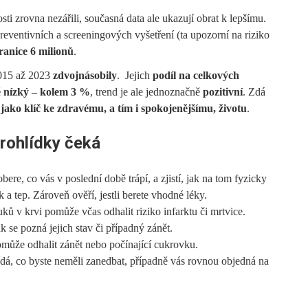
ti zrovna nezářili, současná data ale ukazují obrat k lepšímu.
eventivních a screeningových vyšetření (ta upozorní na riziko
ranice 6 milionů
.
2015 až 2023
zdvojnásobily
. Jejich
podíl na celkových
ě nízký – kolem 3 %
, trend je ale jednoznačně
pozitivní
. Zdá
jako klíč ke zdravému, a tím i spokojenějšímu, životu
.
rohlídky čeká
obere, co vás v poslední době trápí, a zjistí, jak na tom fyzicky
ak a tep. Zároveň ověří, jestli berete vhodné léky.
uků v krvi pomůže včas odhalit riziko infarktu či mrtvice.
k se pozná jejich stav či případný zánět.
může odhalit zánět nebo počínající cukrovku.
ídá, co byste neměli zanedbat, případně vás rovnou objedná na