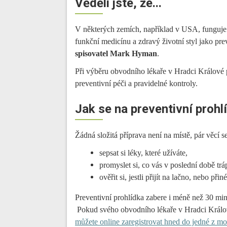
Věděli jste, že...
V některých zemích, například v USA, funguj
funkční medicínu a zdravý životní styl jako pr
spisovatel Mark Hyman
.
Při výběru obvodního lékaře v Hradci Králové pr
preventivní péči a pravidelné kontroly.
Jak se na preventivní prohlí
Žádná složitá příprava není na místě, pár věcí s
sepsat si léky, které užíváte,
promyslet si, co vás v poslední době tráp
ověřit si, jestli přijít na lačno, nebo přin
Preventivní prohlídka zabere i méně než 30 mi
Pokud svého obvodního lékaře v Hradci Králov
můžete online zaregistrovat hned do jedné z mo