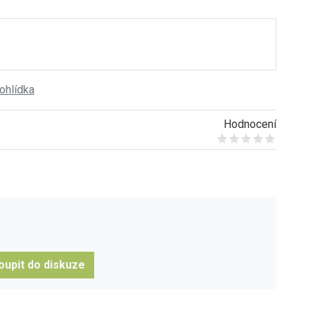
rohlídka
Hodnocení
Give it 1/5
Give it 2/5
Give it 3/5
Give it 4/5
Give it 5/5
oupit do diskuze