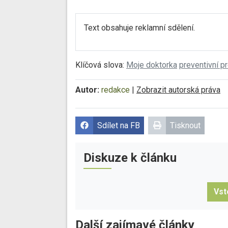
Text obsahuje reklamní sdělení.
Klíčová slova:
Moje doktorka
preventivní p
Autor:
redakce
|
Zobrazit autorská práva
Sdílet na FB
Tisknout
Diskuze k článku
Vst
Další zajímavé články