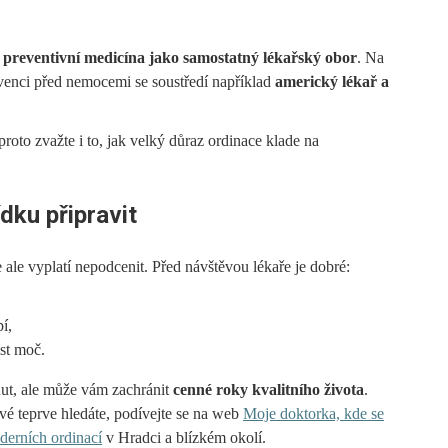
e
preventivní medicína jako samostatný lékařský obor
. Na
evenci před nemocemi se soustředí například
americký lékař a
oto zvažte i to, jak velký důraz ordinace klade na
dku připravit
e ale vyplatí nepodcenit. Před návštěvou lékaře je dobré:
í,
ést moč.
nut, ale může vám zachránit
cenné roky kvalitního života
.
é teprve hledáte, podívejte se na web
Moje doktorka, kde se
derních ordinací
v Hradci a blízkém okolí.