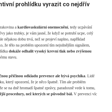
tivní prohlídku vyrazit co nejdřív
 rakovina a
kardiovaskulární onemocnění
, tedy ucpávání
évy jako trubky, je vám jasné, že když se potrubí ucpe, celý
le nějakou dobu trvá, než se projeví naplno, například
o, že tělo na problém upozorní tím nejsilnějším signálem,
hlídka
dokáže odhalit vysoký krevní tlak nebo zvýšenou
ckému stavu.
čnou příčinou odkladu prevence ale bývá psychika
. Lidé
ku, který upozorní, že je něco špatně. Tím ale problém
že se na dně hromadí špatné zprávy, paradoxně vede k tomu,
jší procedury, než kterých se původně bál.
V prevenci víc