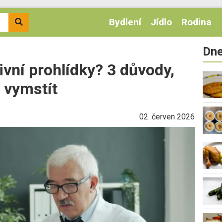
Bydlení
Jídlo
Rodina
Dne
vní prohlídky? 3 důvody,
 vymstít
02. červen 2026