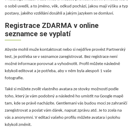
o sobě uvedli, a to jméno, věk, odkud pochází, jakou mají výšku a typ
postavy, jakého vzdělání dosáhli a jakým jazykem se domluví.
Registrace ZDARMA v online
seznamce se vyplatí
Abyste mohli muže kontaktovat nebo si nejdříve provést Partnerský
test, je potřeba se v seznamce zaregistrovat. Bez registrace není
možné informace porovnat a vyhodnotit. Profil můžete následně
kdykoli editovat a je potřeba, aby v něm byla alespoň 1 vaše
fotografie.
Také si můžete zvolit vlastního avatara ze stovky možností podle
toho, který je vám podobný a následně ho umístit na Google mapě
tam, kde se právě nacházíte. Gentlemani vás budou moci ze zahraničí
zaregistrovat a poslat vám dárek, napsat zprávu atd. Je to zcela na
vás a anonymní. V editaci vašeho profilu můžete avatara i polohu
kdykoli změnit.