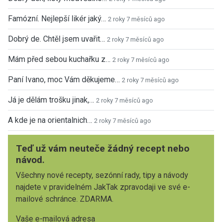
Famózní. Nejlepší likér jaký…
2 roky 7 měsíců ago
Dobrý de. Chtěl jsem uvařit…
2 roky 7 měsíců ago
Mám před sebou kuchařku z…
2 roky 7 měsíců ago
Paní Ivano, moc Vám děkujeme…
2 roky 7 měsíců ago
Já je dělám trošku jinak,…
2 roky 7 měsíců ago
A kde je na orientalnich…
2 roky 7 měsíců ago
Teď už vám neuteče žádný recept nebo
návod.
Všechny nové recepty, sezónní rady, tipy a návody
najdete v pravidelném JakTak zpravodaji ve své e-
mailové schránce. ZDARMA.
Vaše e-mailová adresa