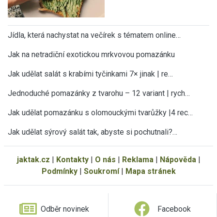
Jídla, která nachystat na večírek s tématem online…
Jak na netradiční exotickou mrkvovou pomazánku
Jak udělat salát s krabími tyčinkami 7× jinak | re…
Jednoduché pomazánky z tvarohu – 12 variant | rych…
Jak udělat pomazánku s olomouckými tvarůžky |4 rec…
Jak udělat sýrový salát tak, abyste si pochutnali?…
jaktak.cz
|
Kontakty
|
O nás
|
Reklama
|
Nápověda
|
Podmínky
|
Soukromí
|
Mapa stránek
Odběr novinek
Facebook