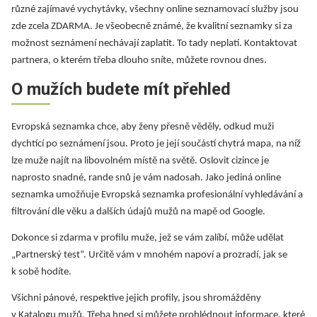
různé zajímavé vychytávky, všechny online seznamovací služby jsou
zde zcela ZDARMA. Je všeobecně známé, že kvalitní seznamky si za
možnost seznámení nechávají zaplatit. To tady neplatí. Kontaktovat
partnera, o kterém třeba dlouho sníte, můžete rovnou dnes.
O mužích budete mít přehled
Evropská seznamka chce, aby ženy přesně věděly, odkud muži
dychtící po seznámení jsou. Proto je její součástí chytrá mapa, na níž
lze muže najít na libovolném místě na světě. Oslovit cizince je
naprosto snadné, rande snů je vám nadosah. Jako jediná online
seznamka umožňuje Evropská seznamka profesionální vyhledávání a
filtrování dle věku a dalších údajů mužů na mapě od Google.
Dokonce si zdarma v profilu muže, jež se vám zalíbí, může udělat
„Partnerský test“. Určitě vám v mnohém napoví a prozradí, jak se
k sobě hodíte.
Všichni pánové, respektive jejich profily, jsou shromážděny
v Katalogu mužů. Třeba hned si můžete prohlédnout informace, které