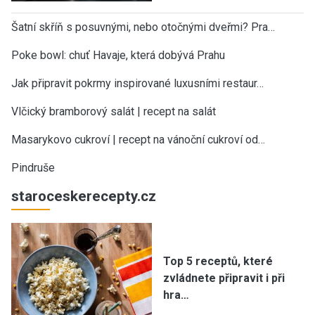
Šatní skříň s posuvnými, nebo otočnými dveřmi? Pra…
Poke bowl: chuť Havaje, která dobývá Prahu
Jak připravit pokrmy inspirované luxusními restaur…
Vlčický bramborový salát | recept na salát
Masarykovo cukroví | recept na vánoční cukroví od…
Pindruše
staroceskerecepty.cz
Top 5 receptů, které
zvládnete připravit i při
hra…