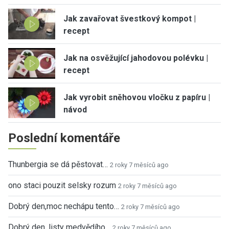
Jak zavařovat švestkový kompot |
recept
Jak na osvěžující jahodovou polévku |
recept
Jak vyrobit sněhovou vločku z papíru |
návod
Poslední komentáře
Thunbergia se dá pěstovat…
2 roky 7 měsíců ago
ono staci pouzit selsky rozum
2 roky 7 měsíců ago
Dobrý den,moc nechápu tento…
2 roky 7 měsíců ago
Dobrý den, listy medvědího…
2 roky 7 měsíců ago