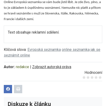
Online Evropská seznamka se vám bude jistě líbit. Je zde živo, plno, a
to je základem k úspěšnému seznámení. Nemusíte nic platit a přitom
se hravě seznámíte s muži ze Slovenska, Itálie, Rakouska, Německa,
Francie i dalších zemí.
Text obsahuje reklamní sdělení.
Klíčová slova:
Evropská seznamka
online seznamka
jak se
seznámit online
Autor:
redakce
|
Zobrazit autorská práva
Hodnocení
Give it 1/5
Give it 2/5
Give it 3/5
Give it 4/5
Give it 5/5
Diskuze k článku