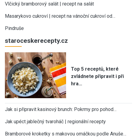
Vlčický bramborový salát | recept na salát
Masarykovo cukroví | recept na vánoční cukroví od…
Pindruše
staroceskerecepty.cz
Top 5 receptů, které
zvládnete připravit i při
hra…
Jak si připravit kasinový brunch: Pokrmy pro pohod…
Jak upéct jablečný tvaroháč | regionální recepty
Bramborové kroketky s makovou omáčkou podle Anuše…