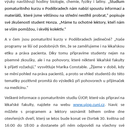
výuky navštěvují hodiny biologie, chemie, fyziky i latiny.
„Studium
pomaturitního kurzu v Poděbradech nám nabízí spoustu informací a
materiálů, které jsme většinou na střední nestihli probrat,” popisuje
své zkušenosti student Honza. „Máme tu ochotné lektory, kteří nám
se vším pomůžou, i skvělý kolektiv.”
A v čem jsou pomaturitní kurzy v Poděbradech jedinečné? „Naše
programy se liší od podobných tím, že se zaměřujeme i na lékařskou
etiku a práva pacienta. Díky tomu připravíme studenty nejen na
písemné zkoušky, ale i na pohovory, které některé lékařské fakulty
k přijetí vyžadují,“ vysvětluje Marika Constable. „Žijeme v době, kdy
se mění pohled na práva pacientů, a proto se vhled studentů do této
tematiky pozitivně promítá do výsledků při pohovorech u přijímaček
na medicínu.“
Veškeré informace o pomaturitním studiu ÚJOP, které vás připraví na
lékařské fakulty, najdete na webu
www.ujop.cuni.cz
. Navíc se
můžete s programem a lektory seznámit během online dne
otevřených dveří, který se letos bude konat ve čtvrtek 30. května od
16:00 do 18:00 a dostanete při něm odpovědi na všechny své