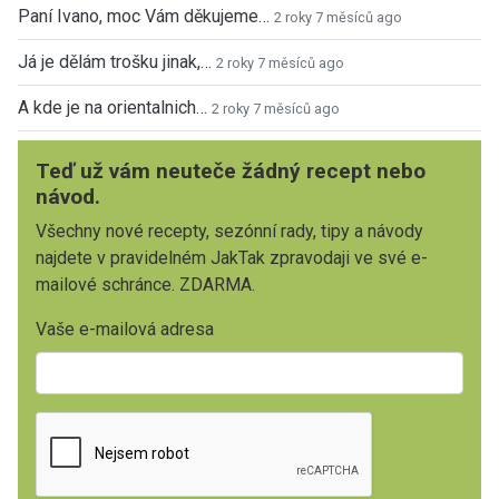
Paní Ivano, moc Vám děkujeme…
2 roky 7 měsíců ago
Já je dělám trošku jinak,…
2 roky 7 měsíců ago
A kde je na orientalnich…
2 roky 7 měsíců ago
Teď už vám neuteče žádný recept nebo
návod.
Všechny nové recepty, sezónní rady, tipy a návody
najdete v pravidelném JakTak zpravodaji ve své e-
mailové schránce. ZDARMA.
Vaše e-mailová adresa