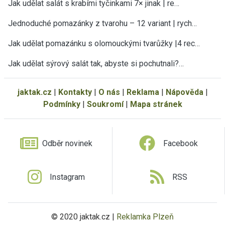
Jak udělat salát s krabími tyčinkami 7× jinak | re…
Jednoduché pomazánky z tvarohu – 12 variant | rych…
Jak udělat pomazánku s olomouckými tvarůžky |4 rec…
Jak udělat sýrový salát tak, abyste si pochutnali?…
jaktak.cz
|
Kontakty
|
O nás
|
Reklama
|
Nápověda
|
Podmínky
|
Soukromí
|
Mapa stránek
Odběr novinek
Facebook
Instagram
RSS
© 2020 jaktak.cz |
Reklamka Plzeň