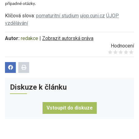
případné otázky.
Klíčová slova:
pomaturitní studium
ujop.cuni.cz
ÚJOP
vzdělávání
Autor:
redakce
|
Zobrazit autorská práva
Hodnocení
Give it 1/5
Give it 2/5
Give it 3/5
Give it 4/5
Give it 5/5
Diskuze k článku
Vstoupit do diskuze