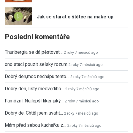
Jak se starat o štětce na make-up
Poslední komentáře
Thunbergia se dá pěstovat…
2 roky 7 měsíců ago
ono staci pouzit selsky rozum
2 roky 7 měsíců ago
Dobrý den,moc nechápu tento…
2 roky 7 měsíců ago
Dobrý den, listy medvědího…
2 roky 7 měsíců ago
Famózní. Nejlepší likér jaký…
2 roky 7 měsíců ago
Dobrý de. Chtěl jsem uvařit…
2 roky 7 měsíců ago
Mám před sebou kuchařku z…
2 roky 7 měsíců ago