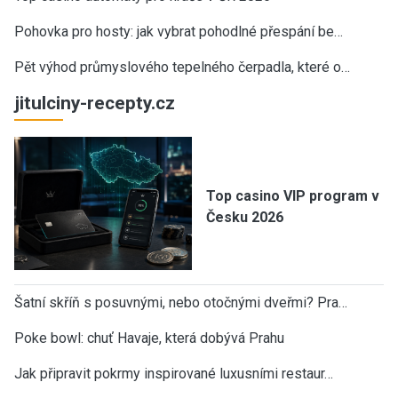
Pohovka pro hosty: jak vybrat pohodlné přespání be…
Pět výhod průmyslového tepelného čerpadla, které o…
jitulciny-recepty.cz
Top casino VIP program v
Česku 2026
Šatní skříň s posuvnými, nebo otočnými dveřmi? Pra…
Poke bowl: chuť Havaje, která dobývá Prahu
Jak připravit pokrmy inspirované luxusními restaur…