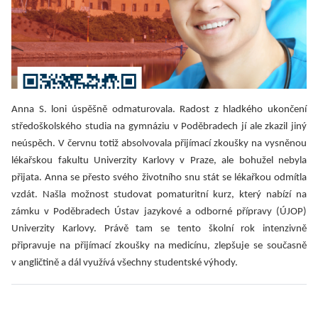
Anna S. loni úspěšně odmaturovala. Radost z hladkého ukončení
středoškolského studia na gymnáziu v Poděbradech jí ale zkazil jiný
neúspěch. V červnu totiž absolvovala přijímací zkoušky na vysněnou
lékařskou fakultu Univerzity Karlovy v Praze, ale bohužel nebyla
přijata. Anna se přesto svého životního snu stát se lékařkou odmítla
vzdát. Našla možnost studovat pomaturitní kurz, který nabízí na
zámku v Poděbradech Ústav jazykové a odborné přípravy (ÚJOP)
Univerzity Karlovy. Právě tam se tento školní rok intenzivně
připravuje na přijímací zkoušky na medicínu, zlepšuje se současně
v angličtině a dál využívá všechny studentské výhody.