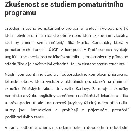
Zkušenost se studiem pomaturitního
programu
„Studium našeho pomaturitního programu je ideální volbou pro ty,
kteří nebyli přijati na lékařské obory nebo kteří již studium zkusili a
rádi by změnili své zaměření,“ říká Marika Constable, která v
pomaturitních kurzech ÚJOP v kampusu v Poděbradech vyučuje
angličtinu se specializací na lékařskou etiku. „Pro absolventy přímo po
střední škole je navíc velmi výhodné, že jim zůstane status studenta.“
Náplní pomaturitního studia v Poděbradech je komplexní příprava na
lékařské obory, která vychází z aktuálních požadavků na přijímací
zkoušky lékařských fakult Univerzity Karlovy. Zahrnuje i zkoušky
nanečisto a výuku angličtiny zaměřenou na lékařství, lékařskou etiku
a práva pacientů, ale i na obecný jazyk využitelný nejen při studiu.
Kurzy jsou interaktivní a probíhají v příjemném prostředí
poděbradského zámku.
V rámci odborné přípravy studenti během dopolední i odpolední