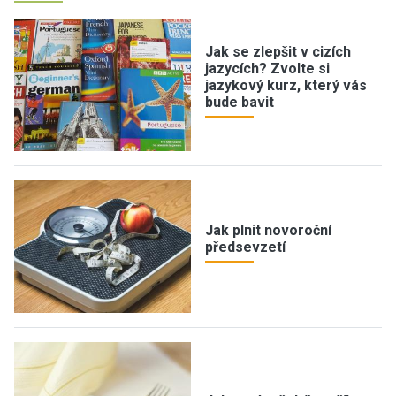
Jak se zlepšit v cizích
jazycích? Zvolte si
jazykový kurz, který vás
bude bavit
Jak plnit novoroční
předsevzetí