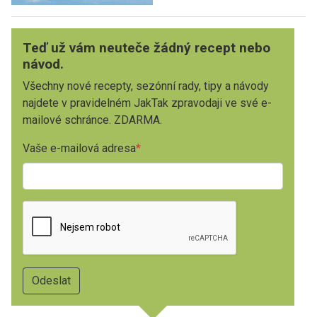
Teď už vám neuteče žádný recept nebo
návod.
Všechny nové recepty, sezónní rady, tipy a návody
najdete v pravidelném JakTak zpravodaji ve své e-
mailové schránce. ZDARMA.
Vaše e-mailová adresa