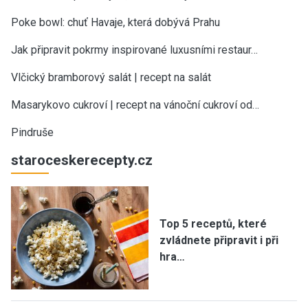
Poke bowl: chuť Havaje, která dobývá Prahu
Jak připravit pokrmy inspirované luxusními restaur…
Vlčický bramborový salát | recept na salát
Masarykovo cukroví | recept na vánoční cukroví od…
Pindruše
staroceskerecepty.cz
Top 5 receptů, které
zvládnete připravit i při
hra…