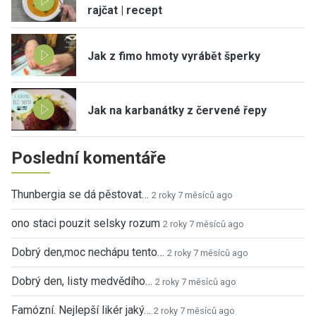
rajčat | recept
Jak z fimo hmoty vyrábět šperky
Jak na karbanátky z červené řepy
Poslední komentáře
Thunbergia se dá pěstovat…
2 roky 7 měsíců ago
ono staci pouzit selsky rozum
2 roky 7 měsíců ago
Dobrý den,moc nechápu tento…
2 roky 7 měsíců ago
Dobrý den, listy medvědího…
2 roky 7 měsíců ago
Famózní. Nejlepší likér jaký…
2 roky 7 měsíců ago