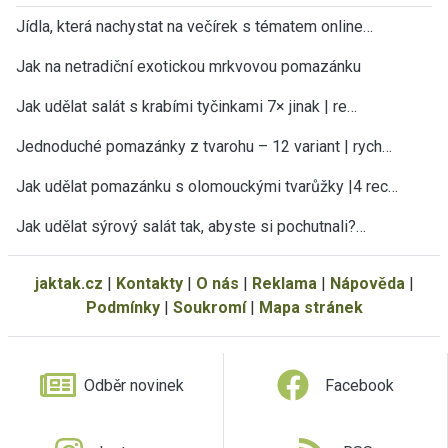
Jídla, která nachystat na večírek s tématem online…
Jak na netradiční exotickou mrkvovou pomazánku
Jak udělat salát s krabími tyčinkami 7× jinak | re…
Jednoduché pomazánky z tvarohu – 12 variant | rych…
Jak udělat pomazánku s olomouckými tvarůžky |4 rec…
Jak udělat sýrový salát tak, abyste si pochutnali?…
jaktak.cz
|
Kontakty
|
O nás
|
Reklama
|
Nápověda
|
Podmínky
|
Soukromí
|
Mapa stránek
Odběr novinek
Facebook