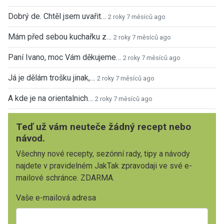
Dobrý de. Chtěl jsem uvařit…
2 roky 7 měsíců ago
Mám před sebou kuchařku z…
2 roky 7 měsíců ago
Paní Ivano, moc Vám děkujeme…
2 roky 7 měsíců ago
Já je dělám trošku jinak,…
2 roky 7 měsíců ago
A kde je na orientalnich…
2 roky 7 měsíců ago
Teď už vám neuteče žádný recept nebo
návod.
Všechny nové recepty, sezónní rady, tipy a návody
najdete v pravidelném JakTak zpravodaji ve své e-
mailové schránce. ZDARMA.
Vaše e-mailová adresa