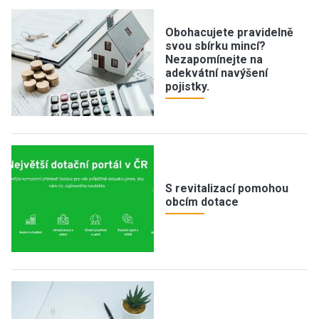
Obohacujete pravidelně
svou sbírku mincí?
Nezapomínejte na
adekvátní navýšení
pojistky.
S revitalizací pomohou
obcím dotace