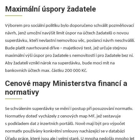
Maximální úspory žadatele
Výborem pro sociální politiku bylo doporučeno schválit pozměňovací
návrh, jenž umožní navýšit limit úspor na účtech žadatelů o novou
superdávku, kteří nevlastní nemovitou věc, poslanci návrh neschválili.
Bude platit navrhované dříve – majetkový test, jež určuje stejnou
maximální výši úspor pro žadatele s nemovitostí i pro žadatele bez ní.
Aby žadateli vznikl nárok na superdávku, bude moci mít na
bankovních účtech max. částku 200 000 Kč.
Cenové mapy Ministerstva financí a
normativy
Se schválením superdávky se mění i postup při posuzování normativ.
Normativy doteď vycházely z cenových map MF, jež sestavuje
s podkladem dat z inzertních portálů. Nově mají být pro výpočet
normativ používány konkrétní smlouvy nacházející se v databázi
Úřadu práce, které jsou ale i velmi staré. U mnoha nedošlo mnoho let