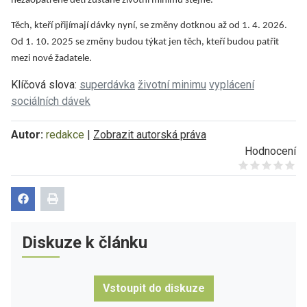
nezaopatřené děti zůstane životní minimu stejné.
Těch, kteří přijímají dávky nyní, se změny dotknou až od 1. 4. 2026.
Od 1. 10. 2025 se změny budou týkat jen těch, kteří budou patřit
mezi nové žadatele.
Klíčová slova:
superdávka
životní minimu
vyplácení
sociálních dávek
Autor:
redakce
|
Zobrazit autorská práva
Hodnocení
Give it 1/5
Give it 2/5
Give it 3/5
Give it 4/5
Give it 5/5
Diskuze k článku
Vstoupit do diskuze