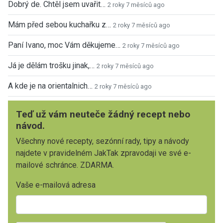
Dobrý de. Chtěl jsem uvařit…
2 roky 7 měsíců ago
Mám před sebou kuchařku z…
2 roky 7 měsíců ago
Paní Ivano, moc Vám děkujeme…
2 roky 7 měsíců ago
Já je dělám trošku jinak,…
2 roky 7 měsíců ago
A kde je na orientalnich…
2 roky 7 měsíců ago
Teď už vám neuteče žádný recept nebo
návod.
Všechny nové recepty, sezónní rady, tipy a návody
najdete v pravidelném JakTak zpravodaji ve své e-
mailové schránce. ZDARMA.
Vaše e-mailová adresa