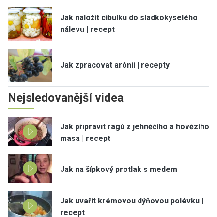
Jak naložit cibulku do sladkokyselého
nálevu | recept
Jak zpracovat arónii | recepty
Nejsledovanější videa
Jak připravit ragú z jehněčího a hovězího
masa | recept
Jak na šípkový protlak s medem
Jak uvařit krémovou dýňovou polévku |
recept