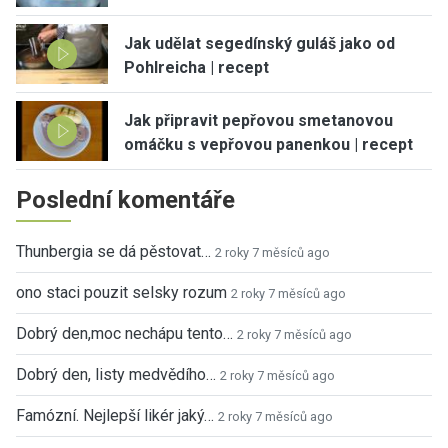
Jak udělat segedínský guláš jako od
Pohlreicha | recept
Jak připravit pepřovou smetanovou
omáčku s vepřovou panenkou | recept
Poslední komentáře
Thunbergia se dá pěstovat…
2 roky 7 měsíců ago
ono staci pouzit selsky rozum
2 roky 7 měsíců ago
Dobrý den,moc nechápu tento…
2 roky 7 měsíců ago
Dobrý den, listy medvědího…
2 roky 7 měsíců ago
Famózní. Nejlepší likér jaký…
2 roky 7 měsíců ago