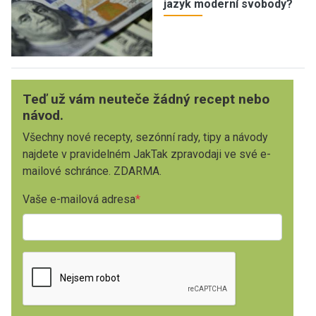
jazyk moderní svobody?
Teď už vám neuteče žádný recept nebo
návod.
Všechny nové recepty, sezónní rady, tipy a návody
najdete v pravidelném JakTak zpravodaji ve své e-
mailové schránce. ZDARMA.
Vaše e-mailová adresa