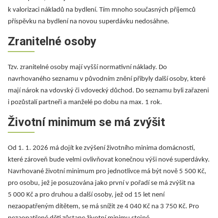
k valorizaci nákladů na bydlení. Tím mnoho současných příjemců
příspěvku na bydlení na novou superdávku nedosáhne.
Zranitelné osoby
Tzv. zranitelné osoby mají vyšší normativní náklady. Do
navrhovaného seznamu v původním znění přibyly další osoby, které
mají nárok na vdovský či vdovecký důchod. Do seznamu byli zařazeni
i pozůstalí partneři a manželé po dobu na max. 1 rok.
Životní minimum se má zvýšit
Od 1. 1. 2026 má dojít ke zvýšení životního minima domácností,
které zároveň bude velmi ovlivňovat konečnou výši nové superdávky.
Navrhované životní minimum pro jednotlivce má být nově 5 500 Kč,
pro osobu, jež je posuzována jako první v pořadí se má zvýšit na
5 000 Kč a pro druhou a další osoby, jež od 15 let není
nezaopatřeným dítětem, se má snížit ze 4 040 Kč na 3 750 Kč. Pro