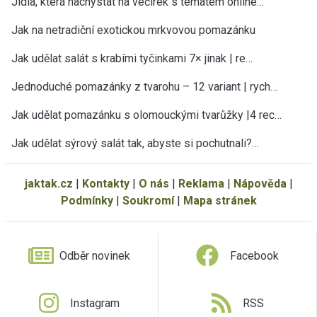
Jídla, která nachystat na večírek s tématem online…
Jak na netradiční exotickou mrkvovou pomazánku
Jak udělat salát s krabími tyčinkami 7× jinak | re…
Jednoduché pomazánky z tvarohu – 12 variant | rych…
Jak udělat pomazánku s olomouckými tvarůžky |4 rec…
Jak udělat sýrový salát tak, abyste si pochutnali?…
jaktak.cz
|
Kontakty
|
O nás
|
Reklama
|
Nápověda
|
Podmínky
|
Soukromí
|
Mapa stránek
Odběr novinek
Facebook
Instagram
RSS