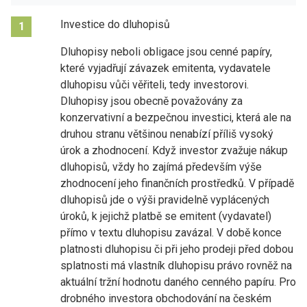
Investice do dluhopisů
1
Dluhopisy neboli obligace jsou cenné papíry,
které vyjadřují závazek emitenta, vydavatele
dluhopisu vůči věřiteli, tedy investorovi.
Dluhopisy jsou obecně považovány za
konzervativní a bezpečnou investici, která ale na
druhou stranu většinou nenabízí příliš vysoký
úrok a zhodnocení. Když investor zvažuje nákup
dluhopisů, vždy ho zajímá především výše
zhodnocení jeho finančních prostředků. V případě
dluhopisů jde o výši pravidelně vyplácených
úroků, k jejichž platbě se emitent (vydavatel)
přímo v textu dluhopisu zavázal. V době konce
platnosti dluhopisu či při jeho prodeji před dobou
splatnosti má vlastník dluhopisu právo rovněž na
aktuální tržní hodnotu daného cenného papíru. Pro
drobného investora obchodování na českém