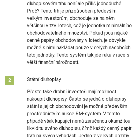
dluhopisovém trhu není ale příliš jednoduché.
Proč? Tento trh je přizpůsoben především
velkým investorům, obchoduje se na něm
většinou v tzv. lotech, což je jednotka minimálního
obchodovatelného množství. Pokud jsou nějaké
cenné papíry obchodovány v lotech, je obvykle
možné s nimi nakládat pouze v celých násobcích
této jednotky. Tento systém tak jde ruku v ruce s
větší finanční náročností.
Státní dluhopisy
2
Přesto také drobní investoři mají možnost
nakoupit dluhopisy. Často se jedná o dluhopisy
státní a jejich obchodování je možné především
prostřednictvím aukce RM-systém. V tomto
případě však kupující nemá zaručenou okamžitou
likviditu svého dluhopisu, čímž každý cenný papír
tratí na svých výhodách. Jedno z velkých pozitiv