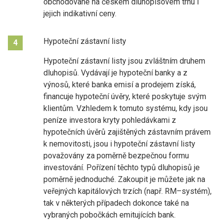
obchodované na českém dluhopisovém trhu i
jejich indikativní ceny.
Hypoteční zástavní listy
4
Hypoteční zástavní listy jsou zvláštním druhem
dluhopisů. Vydávají je hypoteční banky a z
výnosů, které banka emisí a prodejem získá,
financuje hypoteční úvěry, které poskytuje svým
klientům. Vzhledem k tomuto systému, kdy jsou
peníze investora kryty pohledávkami z
hypotečních úvěrů zajištěných zástavním právem
k nemovitosti, jsou i hypoteční zástavní listy
považovány za poměrně bezpečnou formu
investování. Pořízení těchto typů dluhopisů je
poměrně jednoduché. Zakoupit je můžete jak na
veřejných kapitálových trzích (např. RM–systém),
tak v některých případech dokonce také na
vybraných pobočkách emitujících bank.