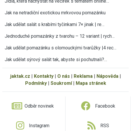
Jídla, která nachystat na večírek s tématem online…
Jak na netradiční exotickou mrkvovou pomazánku
Jak udělat salát s krabími tyčinkami 7× jinak | re…
Jednoduché pomazánky z tvarohu – 12 variant | rych…
Jak udělat pomazánku s olomouckými tvarůžky |4 rec…
Jak udělat sýrový salát tak, abyste si pochutnali?…
jaktak.cz
|
Kontakty
|
O nás
|
Reklama
|
Nápověda
|
Podmínky
|
Soukromí
|
Mapa stránek
Odběr novinek
Facebook
Instagram
RSS