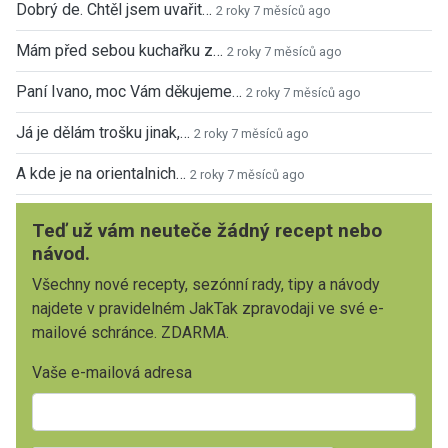
Dobrý de. Chtěl jsem uvařit…
2 roky 7 měsíců ago
Mám před sebou kuchařku z…
2 roky 7 měsíců ago
Paní Ivano, moc Vám děkujeme…
2 roky 7 měsíců ago
Já je dělám trošku jinak,…
2 roky 7 měsíců ago
A kde je na orientalnich…
2 roky 7 měsíců ago
Teď už vám neuteče žádný recept nebo
návod.
Všechny nové recepty, sezónní rady, tipy a návody
najdete v pravidelném JakTak zpravodaji ve své e-
mailové schránce. ZDARMA.
Vaše e-mailová adresa