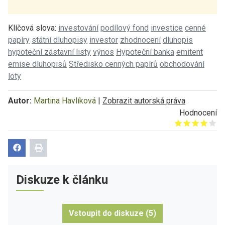
Klíčová slova:
investování
podílový fond
investice
cenné
papíry
státní dluhopisy
investor
zhodnocení
dluhopis
hypoteční zástavní listy
výnos
Hypoteční banka
emitent
emise dluhopisů
Středisko cenných papírů
obchodování
loty
Autor:
Martina Havlíková
|
Zobrazit autorská práva
Hodnocení
Give it 1/5
Give it 2/5
Give it 3/5
Give it 4/5
Give it 5/5
Diskuze k článku
Vstoupit do diskuze (5)