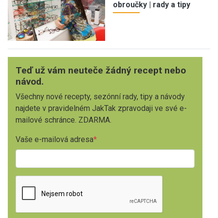
obroučky | rady a tipy
Teď už vám neuteče žádný recept nebo
návod.
Všechny nové recepty, sezónní rady, tipy a návody
najdete v pravidelném JakTak zpravodaji ve své e-
mailové schránce. ZDARMA.
Vaše e-mailová adresa