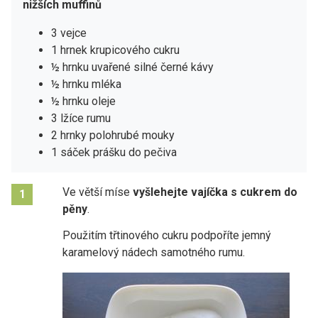
nižších muffinů
3 vejce
1 hrnek krupicového cukru
½ hrnku uvařené silné černé kávy
½ hrnku mléka
½ hrnku oleje
3 lžíce rumu
2 hrnky polohrubé mouky
1 sáček prášku do pečiva
Ve větší míse
vyšlehejte vajíčka s cukrem do
1
pěny
.
Použitím třtinového cukru podpoříte jemný
karamelový nádech samotného rumu.