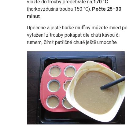
vložte do trouby předehřáté na
170 °C
(horkovzdušná trouba 150 °C).
Pečte 25–30
minut
.
Upečené a ještě horké muffiny můžete ihned po
vytažení z trouby pokapat dle chuti kávou či
rumem, čímž patřičné chutě ještě umocníte.