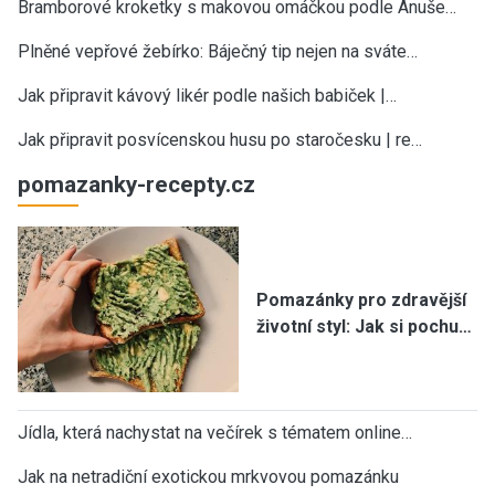
Bramborové kroketky s makovou omáčkou podle Anuše…
Plněné vepřové žebírko: Báječný tip nejen na sváte…
Jak připravit kávový likér podle našich babiček |…
Jak připravit posvícenskou husu po staročesku | re…
pomazanky-recepty.cz
Pomazánky pro zdravější
životní styl: Jak si pochu…
Jídla, která nachystat na večírek s tématem online…
Jak na netradiční exotickou mrkvovou pomazánku