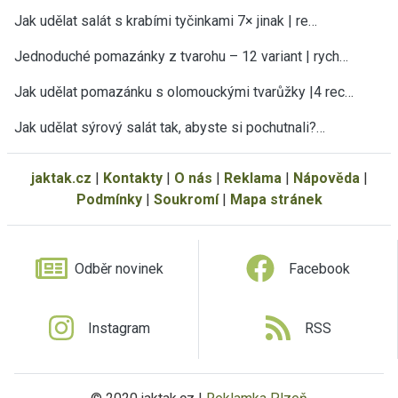
Jak udělat salát s krabími tyčinkami 7× jinak | re…
Jednoduché pomazánky z tvarohu – 12 variant | rych…
Jak udělat pomazánku s olomouckými tvarůžky |4 rec…
Jak udělat sýrový salát tak, abyste si pochutnali?…
jaktak.cz
|
Kontakty
|
O nás
|
Reklama
|
Nápověda
|
Podmínky
|
Soukromí
|
Mapa stránek
Odběr novinek
Facebook
Instagram
RSS