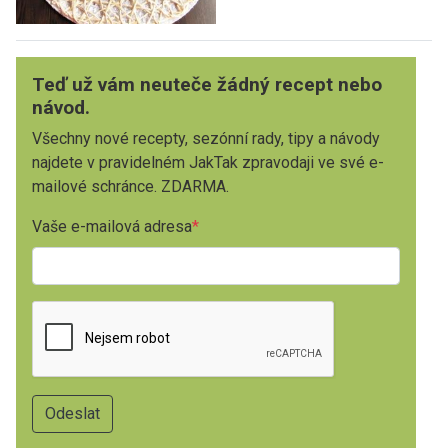
Teď už vám neuteče žádný recept nebo
návod.
Všechny nové recepty, sezónní rady, tipy a návody
najdete v pravidelném JakTak zpravodaji ve své e-
mailové schránce. ZDARMA.
Vaše e-mailová adresa