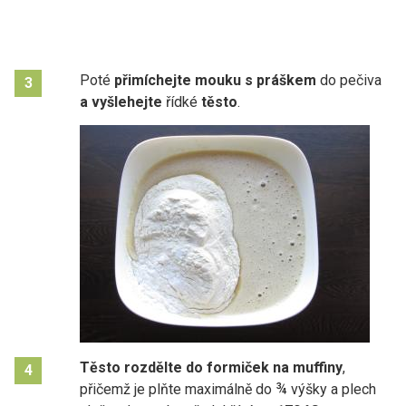
Poté
přimíchejte mouku s práškem
do pečiva
3
a vyšlehejte
řídké
těsto
.
Těsto rozdělte do formiček na muffiny
,
4
přičemž je plňte maximálně do ¾ výšky a plech