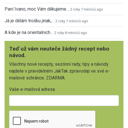
Paní Ivano, moc Vám děkujeme…
2 roky 7 měsíců ago
Já je dělám trošku jinak,…
2 roky 7 měsíců ago
A kde je na orientalnich…
2 roky 8 měsíců ago
Teď už vám neuteče žádný recept nebo
návod.
Všechny nové recepty, sezónní rady, tipy a návody
najdete v pravidelném JakTak zpravodaji ve své e-
mailové schránce. ZDARMA.
Vaše e-mailová adresa