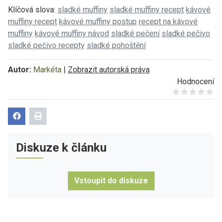
Klíčová slova:
sladké muffiny
sladké muffiny recept
kávové
muffiny recept
kávové muffiny postup
recept na kávové
muffiny
kávové muffiny návod
sladké pečení
sladké pečivo
sladké pečivo recepty
sladké pohoštění
Autor:
Markéta
|
Zobrazit autorská práva
Hodnocení
Give it 1/5
Give it 2/5
Give it 3/5
Give it 4/5
Give it 5/5
Diskuze k článku
Vstoupit do diskuze