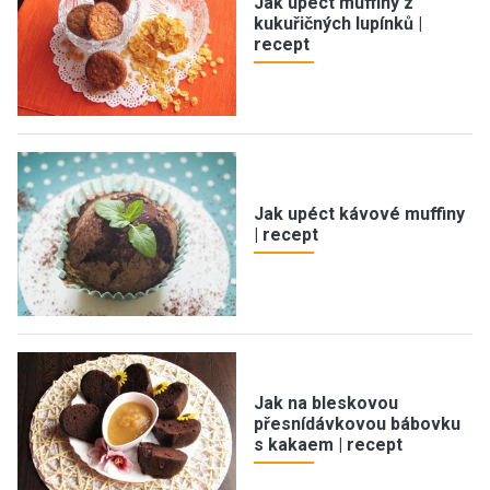
Jak upéct muffiny z
kukuřičných lupínků |
recept
Jak upéct kávové muffiny
| recept
Jak na bleskovou
přesnídávkovou bábovku
s kakaem | recept