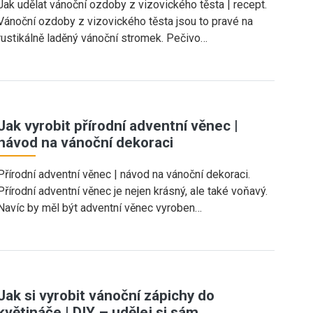
Jak udělat vánoční ozdoby z vizovického těsta | recept.
Vánoční ozdoby z vizovického těsta jsou to pravé na
rustikálně laděný vánoční stromek. Pečivo…
Jak vyrobit přírodní adventní věnec |
návod na vánoční dekoraci
Přírodní adventní věnec | návod na vánoční dekoraci.
Přírodní adventní věnec je nejen krásný, ale také voňavý.
Navíc by měl být adventní věnec vyroben…
Jak si vyrobit vánoční zápichy do
květináče | DIY – udělej si sám