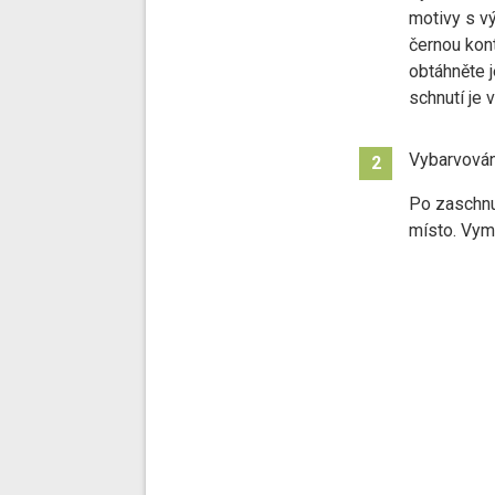
motivy s vý
černou kon
obtáhněte 
schnutí je 
Vybarvován
2
Po zaschnut
místo. Vym