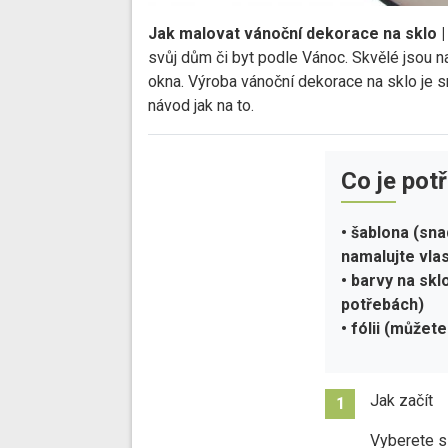
Jak malovat vánoční dekorace na sklo | 
svůj dům či byt podle Vánoc. Skvělé jsou na
okna. Výroba vánoční dekorace na sklo je s
návod jak na to.
Co je pot
• šablona (sn
namalujte vlas
• barvy na skl
potřebách)
• fólii (můžete
Jak začít
1
Vyberete si