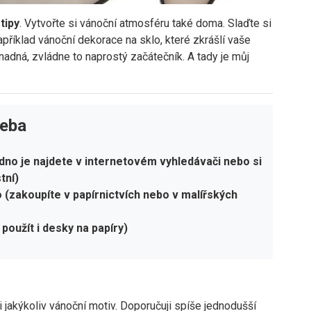
tipy
. Vytvořte si vánoční atmosféru také doma. Slaďte si
příklad vánoční dekorace na sklo, které zkrášlí vaše
nadná, zvládne to naprostý začátečník. A tady je můj
řeba
adno je najdete v internetovém vyhledávači nebo si
tní)
o (zakoupíte v papírnictvích nebo v malířských
 použít i desky na papíry)
 jakýkoliv vánoční motiv. Doporučuji spíše jednodušší