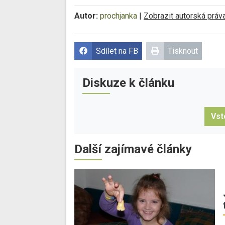
Autor:
prochjanka
|
Zobrazit autorská práv
Sdílet na FB
Tisknout
Diskuze k článku
Vst
Další zajímavé články