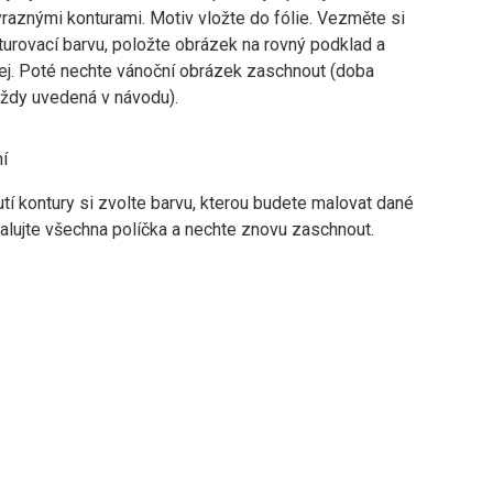
raznými konturami. Motiv vložte do fólie. Vezměte si
turovací barvu, položte obrázek na rovný podklad a
jej. Poté nechte vánoční obrázek zaschnout (doba
vždy uvedená v návodu).
í
í kontury si zvolte barvu, kterou budete malovat dané
alujte všechna políčka a nechte znovu zaschnout.