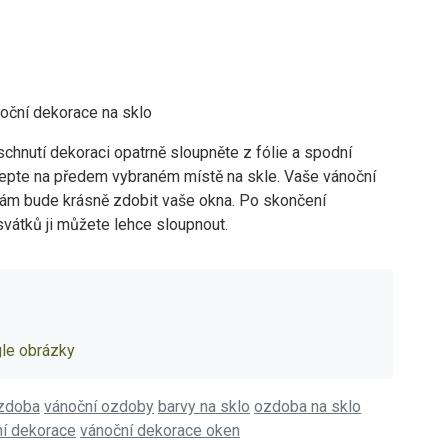
oční dekorace na sklo
chnutí dekoraci opatrně sloupněte z fólie a spodní
lepte na předem vybraném místě na skle. Vaše vánoční
ám bude krásně zdobit vaše okna. Po skončení
vátků ji můžete lehce sloupnout.
gle obrázky
ýzdoba
vánoční ozdoby
barvy na sklo
ozdoba na sklo
ní dekorace
vánoční dekorace oken