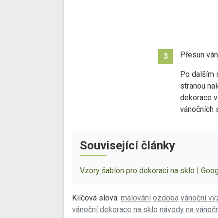
Přesun ván
3
Po dalším s
stranou na
dekorace v
vánočních s
Související články
Vzory šablon pro dekoraci na sklo | Goo
Klíčová slova:
malování
ozdoba
vánoční v
vánoční dekorace na sklo
návody na vánoč