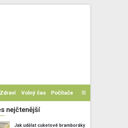
Zdraví
Volný čas
Počítače
s nejčtenější
Jak udělat cuketové bramboráky