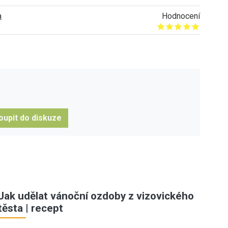
a
Hodnocení
Give it 1/5
Give it 2/5
Give it 3/5
Give it 4/5
Give it 5/5
oupit do diskuze
Jak udělat vánoční ozdoby z vizovického
těsta | recept