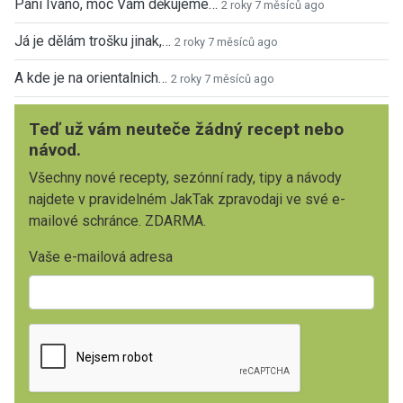
Paní Ivano, moc Vám děkujeme…
2 roky 7 měsíců ago
Já je dělám trošku jinak,…
2 roky 7 měsíců ago
A kde je na orientalnich…
2 roky 7 měsíců ago
Teď už vám neuteče žádný recept nebo
návod.
Všechny nové recepty, sezónní rady, tipy a návody
najdete v pravidelném JakTak zpravodaji ve své e-
mailové schránce. ZDARMA.
Vaše e-mailová adresa