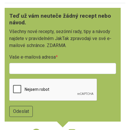
Teď už vám neuteče žádný recept nebo
návod.
Všechny nové recepty, sezónní rady, tipy a návody
najdete v pravidelném JakTak zpravodaji ve své e-
mailové schránce. ZDARMA.
Vaše e-mailová adresa