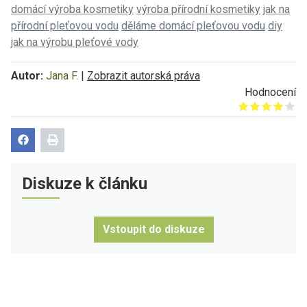
domácí výroba kosmetiky
výroba přírodní kosmetiky
jak na
přírodní pleťovou vodu
děláme domácí pleťovou vodu
diy
jak na výrobu pleťové vody
Autor:
Jana F.
|
Zobrazit autorská práva
Hodnocení
Give it 1/5
Give it 2/5
Give it 3/5
Give it 4/5
Give it 5/5
Diskuze k článku
Vstoupit do diskuze