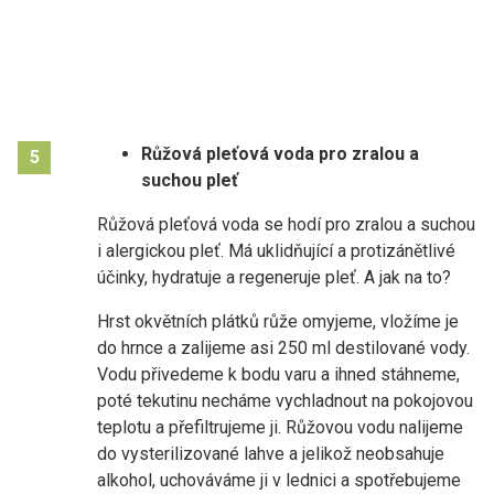
Růžová pleťová voda pro zralou a
5
suchou pleť
Růžová pleťová voda se hodí pro zralou a suchou
i alergickou pleť. Má uklidňující a protizánětlivé
účinky, hydratuje a regeneruje pleť. A jak na to?
Hrst okvětních plátků růže omyjeme, vložíme je
do hrnce a zalijeme asi 250 ml destilované vody.
Vodu přivedeme k bodu varu a ihned stáhneme,
poté tekutinu necháme vychladnout na pokojovou
teplotu a přefiltrujeme ji. Růžovou vodu nalijeme
do vysterilizované lahve a jelikož neobsahuje
alkohol, uchováváme ji v lednici a spotřebujeme