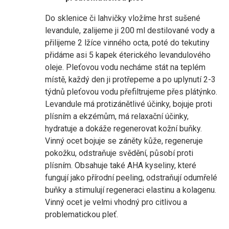
Do sklenice či lahvičky vložíme hrst sušené
levandule, zalijeme ji 200 ml destilované vody a
přilijeme 2 lžíce vinného octa, poté do tekutiny
přidáme asi 5 kapek éterického levandulového
oleje. Pleťovou vodu necháme stát na teplém
místě, každý den ji protřepeme a po uplynutí 2-3
týdnů pleťovou vodu přefiltrujeme přes plátýnko.
Levandule má protizánětlivé účinky, bojuje proti
plísním a ekzémům, má relaxační účinky,
hydratuje a dokáže regenerovat kožní buňky.
Vinný ocet bojuje se záněty kůže, regeneruje
pokožku, odstraňuje svědění, působí proti
plísním. Obsahuje také AHA kyseliny, které
fungují jako přírodní peeling, odstraňují odumřelé
buňky a stimulují regeneraci elastinu a kolagenu.
Vinný ocet je velmi vhodný pro citlivou a
problematickou pleť.