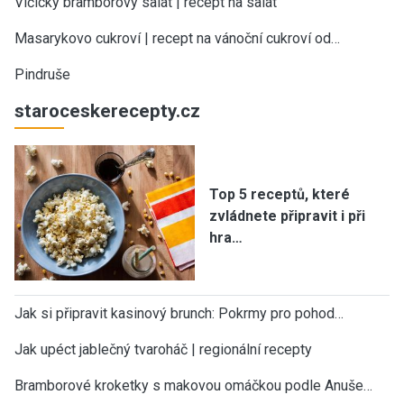
Vlčický bramborový salát | recept na salát
Masarykovo cukroví | recept na vánoční cukroví od…
Pindruše
staroceskerecepty.cz
Top 5 receptů, které
zvládnete připravit i při
hra…
Jak si připravit kasinový brunch: Pokrmy pro pohod…
Jak upéct jablečný tvaroháč | regionální recepty
Bramborové kroketky s makovou omáčkou podle Anuše…