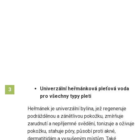
Univerzální heřmánková pleťová voda
3
pro všechny typy pleti
Heřmánek je univerzální bylina, jež regeneruje
podrážděnou a zánětlivou pokožku, zmírňuje
zarudnutí a nepříjemné svědění, tonizuje a oživuje
pokožku, stahuje póry, působí proti akné,
dermatitidám a vysušeným místům. Také