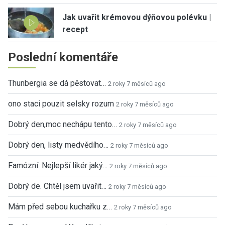
Jak uvařit krémovou dýňovou polévku |
recept
Poslední komentáře
Thunbergia se dá pěstovat…
2 roky 7 měsíců ago
ono staci pouzit selsky rozum
2 roky 7 měsíců ago
Dobrý den,moc nechápu tento…
2 roky 7 měsíců ago
Dobrý den, listy medvědího…
2 roky 7 měsíců ago
Famózní. Nejlepší likér jaký…
2 roky 7 měsíců ago
Dobrý de. Chtěl jsem uvařit…
2 roky 7 měsíců ago
Mám před sebou kuchařku z…
2 roky 7 měsíců ago