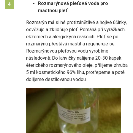
Rozmarýnová pleťová voda pro
4
mastnou pleť
Rozmarýn má silné protizánětlivé a hojivé účinky,
osvěžuje a zklidňuje pleť. Pomáhá při vyrážkách,
ekzémech a alergických reakcích. Pleť se po
rozmarýnu přestává mastit a regeneruje se.
Rozmarýnovou pleťovou vodu vyrobíme
následovně: Do lahvičky nalijeme 20-30 kapek
éterického rozmarýnového oleje, přilijeme zhruba
5 ml kosmetického 96% lihu, protřepeme a poté
dolijeme destilovanou vodou.