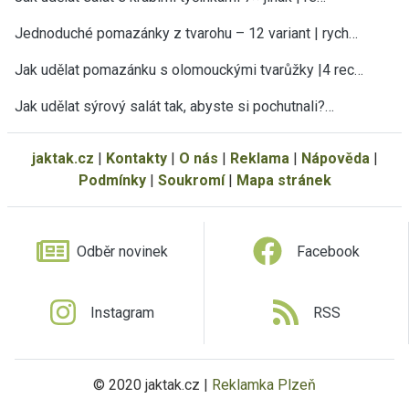
Jednoduché pomazánky z tvarohu – 12 variant | rych…
Jak udělat pomazánku s olomouckými tvarůžky |4 rec…
Jak udělat sýrový salát tak, abyste si pochutnali?…
jaktak.cz
|
Kontakty
|
O nás
|
Reklama
|
Nápověda
|
Podmínky
|
Soukromí
|
Mapa stránek
Odběr novinek
Facebook
Instagram
RSS
© 2020 jaktak.cz |
Reklamka Plzeň