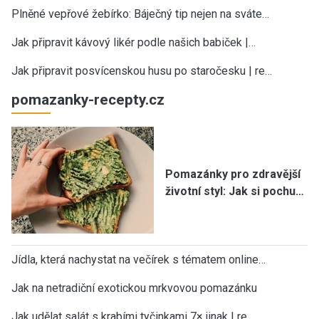
Plněné vepřové žebírko: Báječný tip nejen na sváte…
Jak připravit kávový likér podle našich babiček |…
Jak připravit posvícenskou husu po staročesku | re…
pomazanky-recepty.cz
Pomazánky pro zdravější
životní styl: Jak si pochu…
Jídla, která nachystat na večírek s tématem online…
Jak na netradiční exotickou mrkvovou pomazánku
Jak udělat salát s krabími tyčinkami 7× jinak | re…