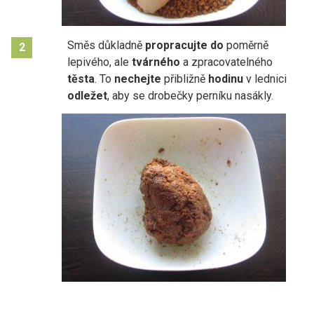
Směs důkladně
propracujte do
poměrně
2
lepivého, ale
tvárného
a zpracovatelného
těsta
. To
nechejte
přibližně
hodinu
v lednici
odležet
, aby se drobečky perníku nasákly.