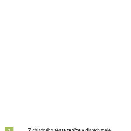
Z
chladného
těsta tvořte
v dlaních malé