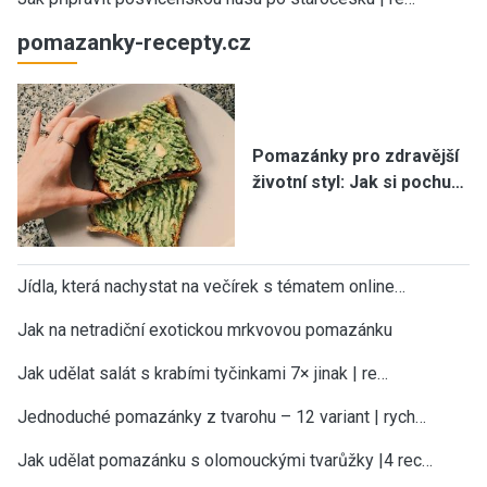
pomazanky-recepty.cz
Pomazánky pro zdravější
životní styl: Jak si pochu…
Jídla, která nachystat na večírek s tématem online…
Jak na netradiční exotickou mrkvovou pomazánku
Jak udělat salát s krabími tyčinkami 7× jinak | re…
Jednoduché pomazánky z tvarohu – 12 variant | rych…
Jak udělat pomazánku s olomouckými tvarůžky |4 rec…