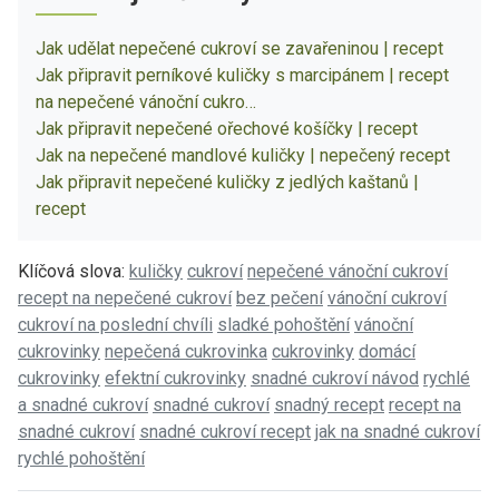
Jak udělat nepečené cukroví se zavařeninou | recept
Jak připravit perníkové kuličky s marcipánem | recept
na nepečené vánoční cukro…
Jak připravit nepečené ořechové košíčky | recept
Jak na nepečené mandlové kuličky | nepečený recept
Jak připravit nepečené kuličky z jedlých kaštanů |
recept
Klíčová slova:
kuličky
cukroví
nepečené vánoční cukroví
recept na nepečené cukroví
bez pečení
vánoční cukroví
cukroví na poslední chvíli
sladké pohoštění
vánoční
cukrovinky
nepečená cukrovinka
cukrovinky
domácí
cukrovinky
efektní cukrovinky
snadné cukroví návod
rychlé
a snadné cukroví
snadné cukroví
snadný recept
recept na
snadné cukroví
snadné cukroví recept
jak na snadné cukroví
rychlé pohoštění