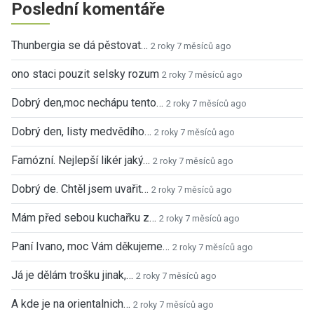
Poslední komentáře
Thunbergia se dá pěstovat…
2 roky 7 měsíců ago
ono staci pouzit selsky rozum
2 roky 7 měsíců ago
Dobrý den,moc nechápu tento…
2 roky 7 měsíců ago
Dobrý den, listy medvědího…
2 roky 7 měsíců ago
Famózní. Nejlepší likér jaký…
2 roky 7 měsíců ago
Dobrý de. Chtěl jsem uvařit…
2 roky 7 měsíců ago
Mám před sebou kuchařku z…
2 roky 7 měsíců ago
Paní Ivano, moc Vám děkujeme…
2 roky 7 měsíců ago
Já je dělám trošku jinak,…
2 roky 7 měsíců ago
A kde je na orientalnich…
2 roky 7 měsíců ago