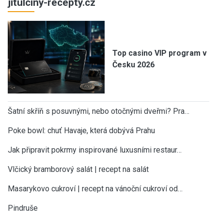
jitulciny-recepty.cz
Top casino VIP program v
Česku 2026
Šatní skříň s posuvnými, nebo otočnými dveřmi? Pra…
Poke bowl: chuť Havaje, která dobývá Prahu
Jak připravit pokrmy inspirované luxusními restaur…
Vlčický bramborový salát | recept na salát
Masarykovo cukroví | recept na vánoční cukroví od…
Pindruše