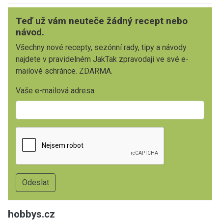
Teď už vám neuteče žádný recept nebo
návod.
Všechny nové recepty, sezónní rady, tipy a návody
najdete v pravidelném JakTak zpravodaji ve své e-
mailové schránce. ZDARMA.
Vaše e-mailová adresa
hobbys.cz