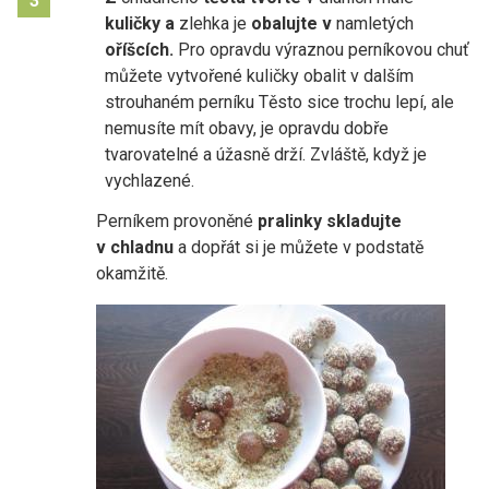
3
kuličky a
zlehka je
obalujte
v
namletých
oříšcích.
Pro opravdu výraznou perníkovou chuť
můžete vytvořené kuličky obalit v dalším
strouhaném perníku Těsto sice trochu lepí, ale
nemusíte mít obavy, je opravdu dobře
tvarovatelné a úžasně drží. Zvláště, když je
vychlazené.
Perníkem provoněné
pralinky skladujte
v chladnu
a dopřát si je můžete v podstatě
okamžitě.