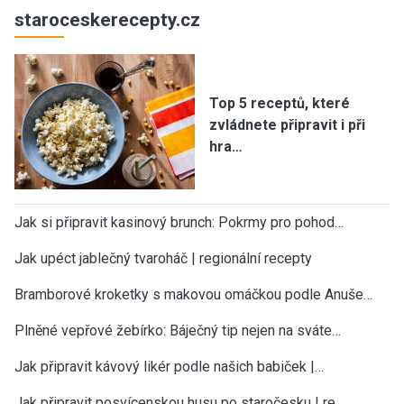
staroceskerecepty.cz
Top 5 receptů, které
zvládnete připravit i při
hra…
Jak si připravit kasinový brunch: Pokrmy pro pohod…
Jak upéct jablečný tvaroháč | regionální recepty
Bramborové kroketky s makovou omáčkou podle Anuše…
Plněné vepřové žebírko: Báječný tip nejen na sváte…
Jak připravit kávový likér podle našich babiček |…
Jak připravit posvícenskou husu po staročesku | re…