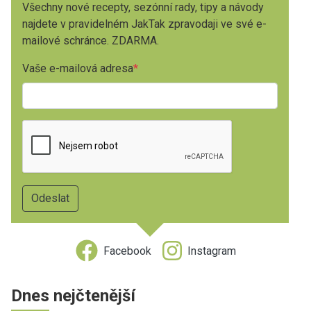
Všechny nové recepty, sezónní rady, tipy a návody
najdete v pravidelném JakTak zpravodaji ve své e-
mailové schránce. ZDARMA.
Vaše e-mailová adresa
Facebook
Instagram
Dnes nejčtenější