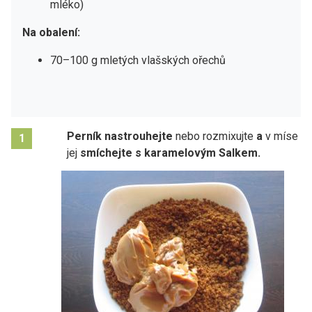
mléko)
Na obalení:
70–100 g mletých vlašských ořechů
Perník nastrouhejte
nebo rozmixujte
a
v míse
1
jej
smíchejte s karamelovým Salkem.