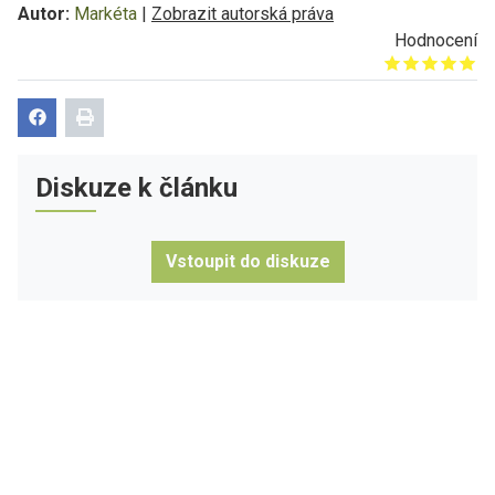
Autor:
Markéta
|
Zobrazit autorská práva
Hodnocení
Give it 1/5
Give it 2/5
Give it 3/5
Give it 4/5
Give it 5/5
Diskuze k článku
Vstoupit do diskuze