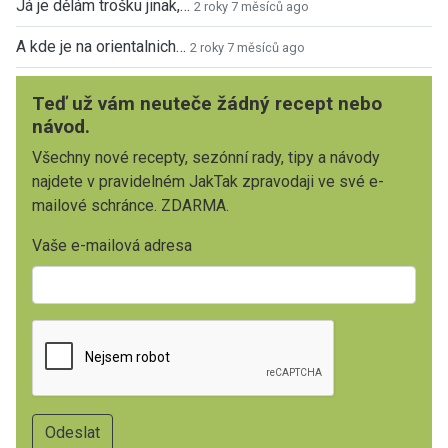
Já je dělám trošku jinak,…
2 roky 7 měsíců ago
A kde je na orientalnich…
2 roky 7 měsíců ago
Teď už vám neuteče žádný recept nebo
návod.
Všechny nové recepty, sezónní rady, tipy a návody
najdete v pravidelném JakTak zpravodaji ve své e-
mailové schránce. ZDARMA.
Vaše e-mailová adresa