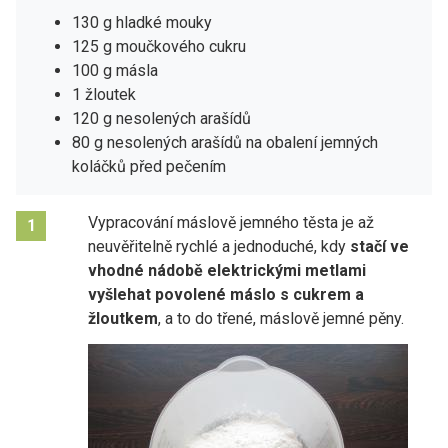
130 g hladké mouky
125 g moučkového cukru
100 g másla
1 žloutek
120 g nesolených arašídů
80 g nesolených arašídů na obalení jemných
koláčků před pečením
Vypracování máslově jemného těsta je až
1
neuvěřitelně rychlé a jednoduché, kdy
stačí ve
vhodné nádobě elektrickými metlami
vyšlehat povolené máslo s cukrem a
žloutkem
, a to do třené, máslově jemné pěny.