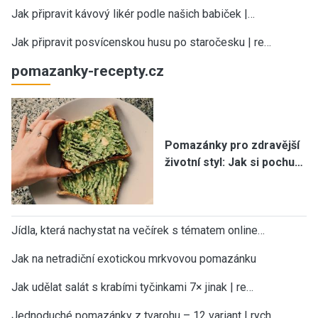
Jak připravit kávový likér podle našich babiček |…
Jak připravit posvícenskou husu po staročesku | re…
pomazanky-recepty.cz
Pomazánky pro zdravější
životní styl: Jak si pochu…
Jídla, která nachystat na večírek s tématem online…
Jak na netradiční exotickou mrkvovou pomazánku
Jak udělat salát s krabími tyčinkami 7× jinak | re…
Jednoduché pomazánky z tvarohu – 12 variant | rych…