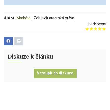
Autor:
Markéta
|
Zobrazit autorská práva
Hodnocení
Give it 1/5
Give it 2/5
Give it 3/5
Give it 4/5
Give it 5/5
Diskuze k článku
Vstoupit do diskuze