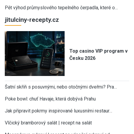
Pět výhod průmyslového tepelného čerpadla, které o…
jitulciny-recepty.cz
Top casino VIP program v
Česku 2026
Šatní skříň s posuvnými, nebo otočnými dveřmi? Pra…
Poke bowl: chuť Havaje, která dobývá Prahu
Jak připravit pokrmy inspirované luxusními restaur…
Vlčický bramborový salát | recept na salát