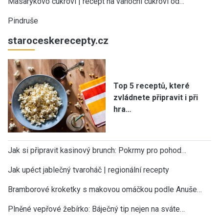
Masarykovo cukroví | recept na vánoční cukroví od…
Pindruše
staroceskerecepty.cz
Top 5 receptů, které
zvládnete připravit i při
hra…
Jak si připravit kasinový brunch: Pokrmy pro pohod…
Jak upéct jablečný tvaroháč | regionální recepty
Bramborové kroketky s makovou omáčkou podle Anuše…
Plněné vepřové žebírko: Báječný tip nejen na sváte…