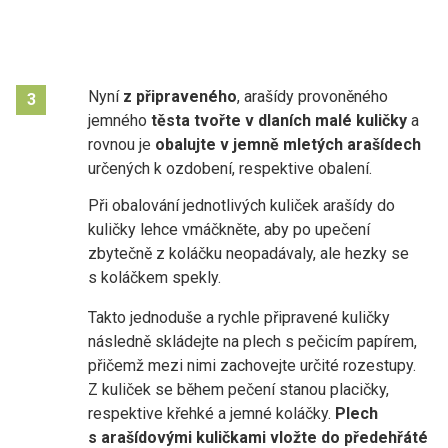
Nyní
z připraveného
, arašídy provoněného
3
jemného
těsta tvořte v dlaních malé kuličky
a
rovnou je
obalujte v jemně mletých arašídech
určených k ozdobení, respektive obalení.
Při obalování jednotlivých kuliček arašídy do
kuličky lehce vmáčkněte, aby po upečení
zbytečně z koláčku neopadávaly, ale hezky se
s koláčkem spekly.
Takto jednoduše a rychle připravené kuličky
následně skládejte na plech s pečicím papírem,
přičemž mezi nimi zachovejte určité rozestupy.
Z kuliček se během pečení stanou placičky,
respektive křehké a jemné koláčky.
Plech
s arašídovými kuličkami vložte do předehřáté