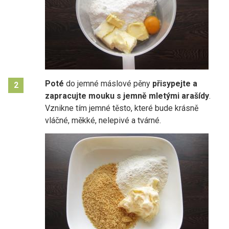
Poté
do jemné máslové pěny
přisypejte a
2
zapracujte mouku s
jemně mletými arašídy
.
Vznikne tím jemné těsto, které bude krásně
vláčné, měkké, nelepivé a tvárné.