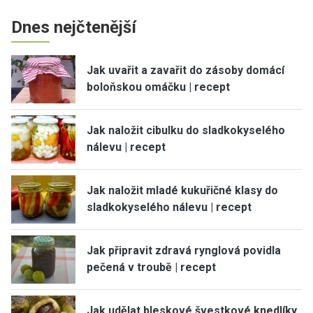
Dnes nejčtenější
Jak uvařit a zavařit do zásoby domácí
boloňskou omáčku | recept
Jak naložit cibulku do sladkokyselého
nálevu | recept
Jak naložit mladé kukuřičné klasy do
sladkokyselého nálevu | recept
Jak připravit zdravá rynglová povidla
pečená v troubě | recept
Jak udělat bleskové švestkové knedlíky