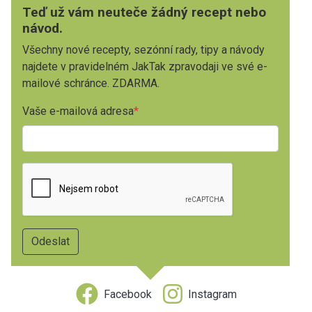
Teď už vám neuteče žádný recept nebo
návod.
Všechny nové recepty, sezónní rady, tipy a návody
najdete v pravidelném JakTak zpravodaji ve své e-
mailové schránce. ZDARMA.
Vaše e-mailová adresa
Facebook
Instagram