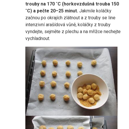
trouby na 170 ˚C (horkovzdušná trouba 150
˚C) a pečte 20–25 minut.
Jakmile koláčky
začnou po okrajích zlátnout a z trouby se line
intenzivní arašídová vůně, koláčky z trouby
vyndejte, sejměte z plechu a na mřížce nechejte
vychladnout.