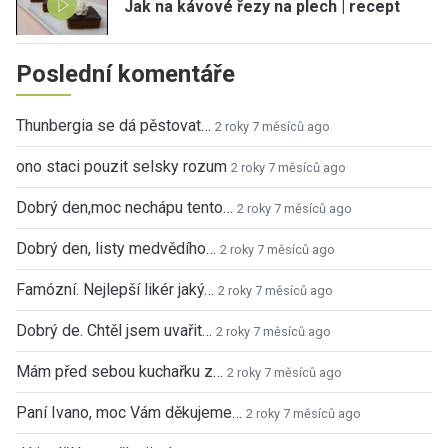
Jak na kávové řezy na plech | recept
Poslední komentáře
Thunbergia se dá pěstovat…
2 roky 7 měsíců ago
ono staci pouzit selsky rozum
2 roky 7 měsíců ago
Dobrý den,moc nechápu tento…
2 roky 7 měsíců ago
Dobrý den, listy medvědího…
2 roky 7 měsíců ago
Famózní. Nejlepší likér jaký…
2 roky 7 měsíců ago
Dobrý de. Chtěl jsem uvařit…
2 roky 7 měsíců ago
Mám před sebou kuchařku z…
2 roky 7 měsíců ago
Paní Ivano, moc Vám děkujeme…
2 roky 7 měsíců ago