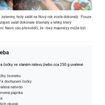
 zeleniny, tedy salát na Nový rok zcela dokonalý. Pouze
ajistí salát dokonale šťavnatý a lehký, který
ní. Navíc vás přesvědčí, že i bez majonézy může být
řeba
a čočky ve slaném nálevu (nebo cca 250 g uvařené
užky česneku
ř k dochucení čočky
vařená natvrdo
ervená paprika
ta
lých okurek