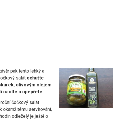
ávěr pak tento lehký a
čočkový salát
ochuťte
okurek, olivovým olejem
ti osolte a opepřete.
oroční čočkový salát
 k okamžitému servírování,
odin odleželý je ještě o