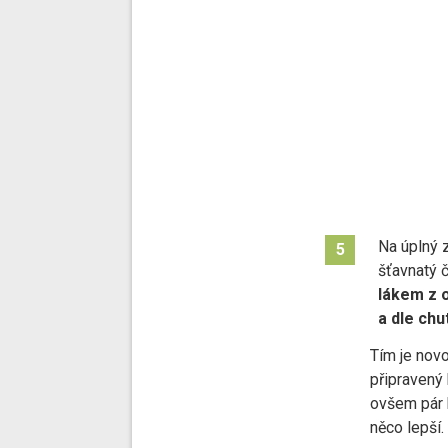
Na úplný z
5
šťavnatý 
lákem z 
a dle chu
Tím je nov
připravený
ovšem pár h
něco lepší.