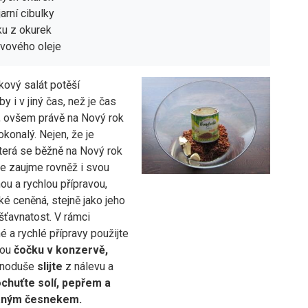
arní cibulky
áku z okurek
livového oleje
kový salát potěší
 i v jiný čas, než je čas
, ovšem právě na Nový rok
okonalý. Nejen, že je
která se běžně na Nový rok
le zaujme rovněž i svou
ou a rychlou přípravou,
aké ceněná, stejně jako jeho
šťavnatost. V rámci
 a rychlé přípravy použijte
nou
čočku v konzervě,
dnoduše
slijte
z nálevu a
chuťte solí, pepřem a
aným česnekem.