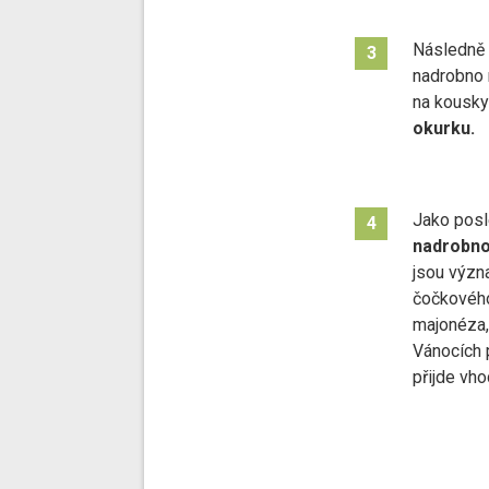
Následně 
3
nadrobno
na kousk
okurku.
Jako posl
4
nadrobno
jsou význ
čočkového
majonéza,
Vánocích 
přijde vho