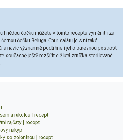
u hnědou čočku můžete v tomto receptu vyměnit i za
í černou čočku Beluga. Chuť salátu je s ní také
, a navíc významně podtrhne i jeho barevnou pestrost.
e současně ještě rozšířit o žlutá zrníčka sterilované
.
pt
sem a rukolou | recept
i rajčaty | recept
kový nákyp
ky se zeleninou | recept