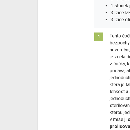
1 stonek j
3 lžíce l
3 lžíce o
Tento čoč
1
bezpochyby
novoroční
je zcela d
z čočky, 
podává, a
jednoduch
která je t
lehkost a 
jednoduché
sterilova
kterou je
v míse ji
o
prolisov