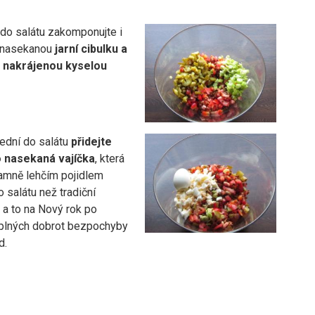
do salátu zakomponujte i
 nasekanou
jarní cibulku a
y
nakrájenou kyselou
ední do salátu
přidejte
 nasekaná vajíčka
, která
amně lehčím pojidlem
 salátu než tradiční
 a to na Nový rok po
plných dobrot bezpochyby
d.