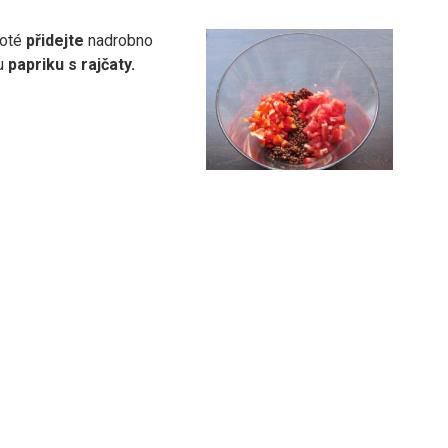
poté
přidejte
nadrobno
u
papriku s rajčaty.