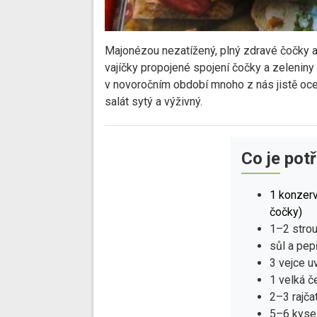
Majonézou nezatížený, plný zdravé čočky a
vajíčky propojené spojení čočky a zeleniny z
v novoročním období mnoho z nás jistě oce
salát sytý a výživný.
Co je pot
1 konzerv
čočky)
1–2 stro
sůl a pep
3 vejce u
1 velká č
2–3 rajča
5–6 kyse