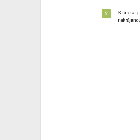
K čočce 
2
nakrájeno