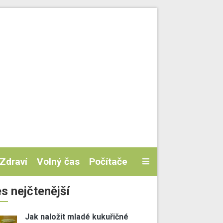
Zdraví
Volný čas
Počítače
s nejčtenější
Jak naložit mladé kukuřičné