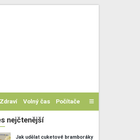
Zdraví
Volný čas
Počítače
s nejčtenější
Jak udělat cuketové bramboráky