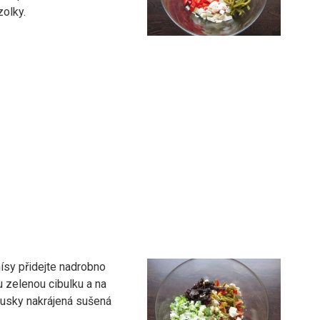
zolky.
ísy přidejte nadrobno
u zelenou cibulku a na
usky nakrájená sušená