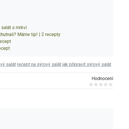
 salát s mrkví
chutnali? Máme tip! | 2 recepty
recept
recept
ový salát
recept na sýrový salát
jak připravit sýrový salát
Hodnocení
Give it 1/5
Give it 2/5
Give it 3/5
Give it 4/5
Give it 5/5