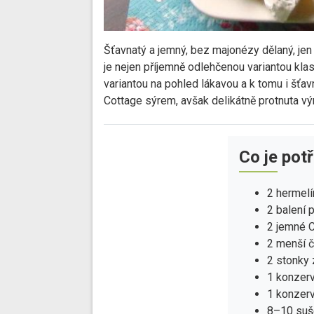
Šťavnatý a jemný, bez majonézy dělaný, jen
je nejen příjemně odlehčenou variantou klas
variantou na pohled lákavou a k tomu i šť
Cottage sýrem, avšak delikátně protnuta 
Co je pot
2 hermelí
2 balení 
2 jemné C
2 menší 
2 stonky 
1 konzerv
1 konzer
8–10 suše