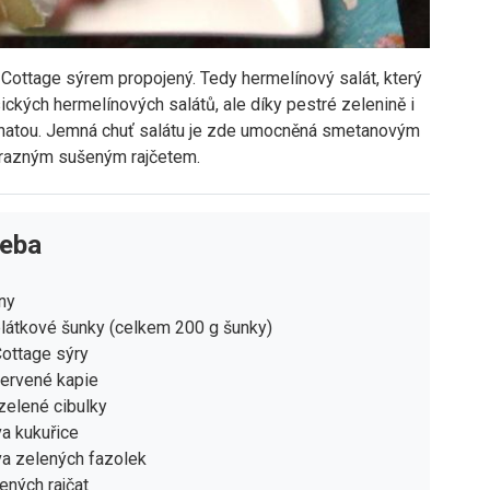
 Cottage sýrem propojený. Tedy hermelínový salát, který
ických hermelínových salátů, ale díky pestré zelenině i
avnatou. Jemná chuť salátu je zde umocněná smetanovým
výrazným sušeným rajčetem.
řeba
ny
plátkové šunky (celkem 200 g šunky)
ottage sýry
červené kapie
zelené cibulky
a kukuřice
va zelených fazolek
ných rajčat