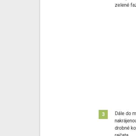
zelené fa
Dále do m
3
nakrájeno
drobné ko
rajčata.