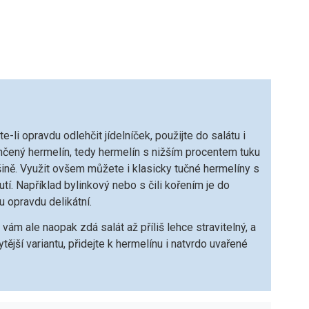
e-li opravdu odlehčit jídelníček, použijte do salátu i
hčený hermelín, tedy hermelín s nižším procentem tuku
šině. Využit ovšem můžete i klasicky tučné hermelíny s
utí. Například bylinkový nebo s čili kořením je do
u opravdu delikátní.
vám ale naopak zdá salát až příliš lehce stravitelný, a
tější variantu, přidejte k hermelínu i natvrdo uvařené