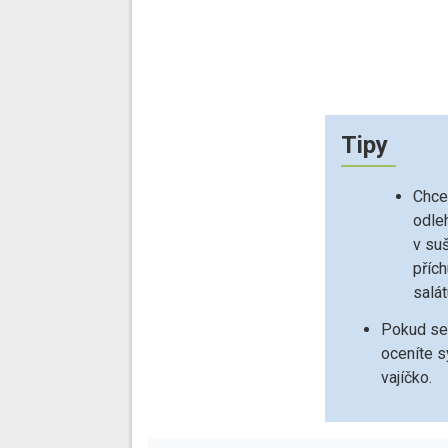
Tipy
Chcet
odle
v su
přích
salát
Pokud se 
oceníte sy
vajíčko.