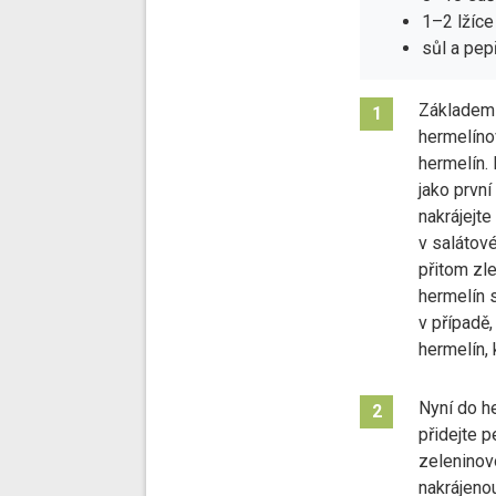
1–2 lžíc
sůl a pep
Základem
1
hermelíno
hermelín. 
jako první
nakrájejte
v salátov
přitom zle
hermelín s
v případě,
hermelín, 
Nyní do h
2
přidejte p
zeleninov
nakrájenou