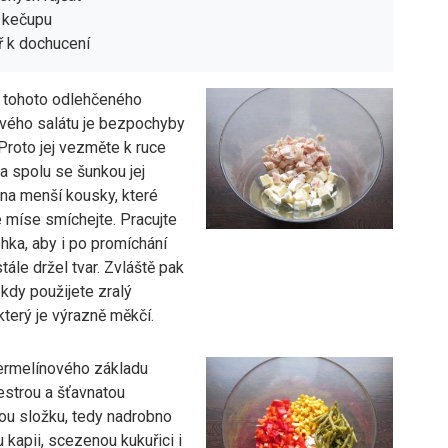
e kečupu
ř k dochucení
 tohoto odlehčeného
vého salátu je bezpochyby
Proto jej vezměte k ruce
 a spolu se šunkou jej
 na menší kousky, které
é míse smíchejte. Pracujte
hka, aby i po promíchání
tále držel tvar. Zvláště pak
 kdy použijete zralý
který je výrazně měkčí.
ermelínového základu
estrou a šťavnatou
ou složku, tedy nadrobno
 kapii, scezenou kukuřici i