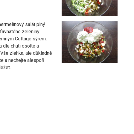
hermelínový salát plný
šťavnatého zeleniny
jemným Cottage sýrem,
 dle chuti osolte a
 Vše zlehka, ale důkladně
te a nechejte alespoň
ležet.