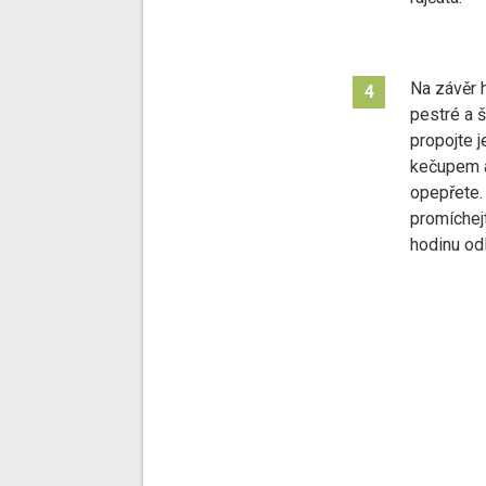
Na závěr 
4
pestré a 
propojte 
kečupem a
opepřete.
promíchej
hodinu od