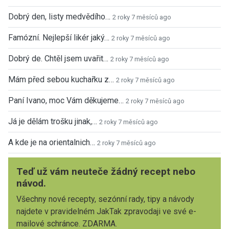
Dobrý den, listy medvědího…
2 roky 7 měsíců ago
Famózní. Nejlepší likér jaký…
2 roky 7 měsíců ago
Dobrý de. Chtěl jsem uvařit…
2 roky 7 měsíců ago
Mám před sebou kuchařku z…
2 roky 7 měsíců ago
Paní Ivano, moc Vám děkujeme…
2 roky 7 měsíců ago
Já je dělám trošku jinak,…
2 roky 7 měsíců ago
A kde je na orientalnich…
2 roky 7 měsíců ago
Teď už vám neuteče žádný recept nebo
návod.
Všechny nové recepty, sezónní rady, tipy a návody
najdete v pravidelném JakTak zpravodaji ve své e-
mailové schránce. ZDARMA.