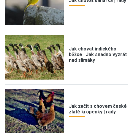
Jak chovat kanárka | rady
Jak chovat indického
běžce | Jak snadno vyzrát
nad slimáky
Jak začít s chovem české
zlaté kropenky | rady