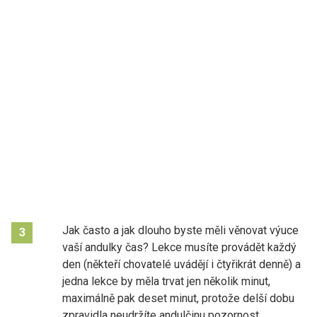
Jak často a jak dlouho byste měli věnovat výuce
3
vaší andulky čas? Lekce musíte provádět každý
den (někteří chovatelé uvádějí i čtyřikrát denně) a
jedna lekce by měla trvat jen několik minut,
maximálně pak deset minut, protože delší dobu
zpravidla neudržíte andulčinu pozornost.