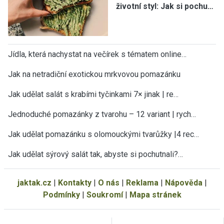
životní styl: Jak si pochu…
Jídla, která nachystat na večírek s tématem online…
Jak na netradiční exotickou mrkvovou pomazánku
Jak udělat salát s krabími tyčinkami 7× jinak | re…
Jednoduché pomazánky z tvarohu – 12 variant | rych…
Jak udělat pomazánku s olomouckými tvarůžky |4 rec…
Jak udělat sýrový salát tak, abyste si pochutnali?…
jaktak.cz
|
Kontakty
|
O nás
|
Reklama
|
Nápověda
|
Podmínky
|
Soukromí
|
Mapa stránek