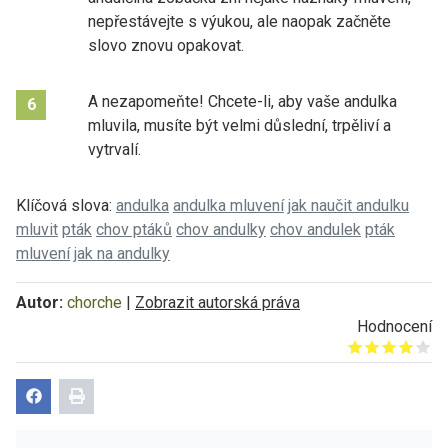
nepřestávejte s výukou, ale naopak začněte
slovo znovu opakovat.
A nezapomeňte! Chcete-li, aby vaše andulka
6
mluvila, musíte být velmi důslední, trpěliví a
vytrvalí.
Klíčová slova:
andulka
andulka mluvení
jak naučit andulku
mluvit
pták
chov ptáků
chov andulky
chov andulek
pták
mluvení
jak na andulky
Autor:
chorche
|
Zobrazit autorská práva
Hodnocení
Give it 1/5
Give it 2/5
Give it 3/5
Give it 4/5
Give it 5/5