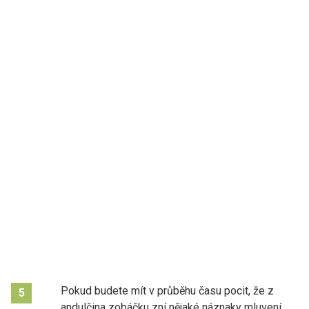
Pokud budete mít v průběhu času pocit, že z
5
andulčina zobáčku zní nějaké náznaky mluvení,