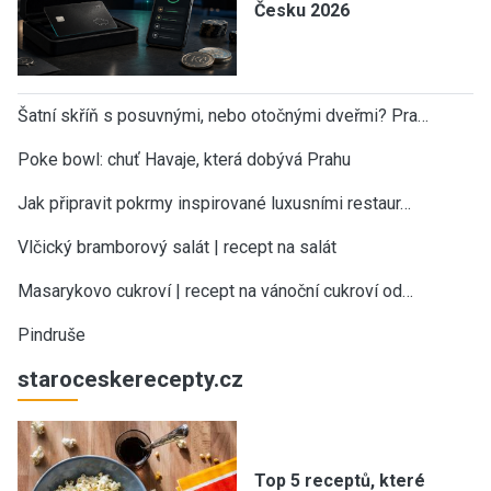
Česku 2026
Šatní skříň s posuvnými, nebo otočnými dveřmi? Pra…
Poke bowl: chuť Havaje, která dobývá Prahu
Jak připravit pokrmy inspirované luxusními restaur…
Vlčický bramborový salát | recept na salát
Masarykovo cukroví | recept na vánoční cukroví od…
Pindruše
staroceskerecepty.cz
Top 5 receptů, které