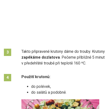
Takto připravené krutony dáme do trouby. Krutony
3
zapékáme dozlatova
. Pečeme přibližně 5 minut
v předehřáté troubě při teplotě 160 ºC.
Použití krutonů:
4
do polévek,
do salátů a podobně.