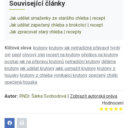
Související články
Jak udělat smaženky ze staršího chleba | recept
Jak udělat zapečený chleba s brokolicí | recept
Jak zpracovat starý chleba | recepty
Klíčová slova:
krutony
krutony jak netradičně připravit
tvrdý
sýr
pepř
olivový olej
recept na krutony
předpis na krutony
postup
jak na přípravu krutonů
netradiční krutony
děláme
krutony
jak udělat krutony
jakk usmažit krutony
krutony z
housky
krutony z chleba
vynikající krutony
opečený chléb
opečená houska
Autor:
RNDr. Šárka Svobodová
|
Zobrazit autorská práva
Hodnocení
Give it 1/5
Give it 2/5
Give it 3/5
Give it 4/5
Give it 5/5