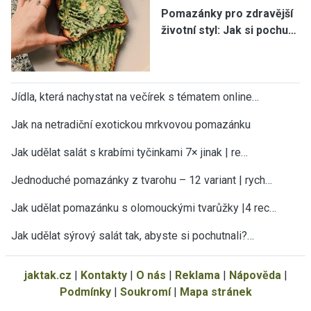
Pomazánky pro zdravější
životní styl: Jak si pochu…
Jídla, která nachystat na večírek s tématem online…
Jak na netradiční exotickou mrkvovou pomazánku
Jak udělat salát s krabími tyčinkami 7× jinak | re…
Jednoduché pomazánky z tvarohu – 12 variant | rych…
Jak udělat pomazánku s olomouckými tvarůžky |4 rec…
Jak udělat sýrový salát tak, abyste si pochutnali?…
jaktak.cz
|
Kontakty
|
O nás
|
Reklama
|
Nápověda
|
Podmínky
|
Soukromí
|
Mapa stránek