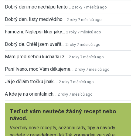
Dobrý den,moc nechápu tento…
2 roky 7 měsíců ago
Dobrý den, listy medvědího…
2 roky 7 měsíců ago
Famózní. Nejlepší likér jaký…
2 roky 7 měsíců ago
Dobrý de. Chtěl jsem uvařit…
2 roky 7 měsíců ago
Mám před sebou kuchařku z…
2 roky 7 měsíců ago
Paní Ivano, moc Vám děkujeme…
2 roky 7 měsíců ago
Já je dělám trošku jinak,…
2 roky 7 měsíců ago
A kde je na orientalnich…
2 roky 7 měsíců ago
Teď už vám neuteče žádný recept nebo
návod.
Všechny nové recepty, sezónní rady, tipy a návody
najdete v pravidelném JakTak zpravodaji ve své e-