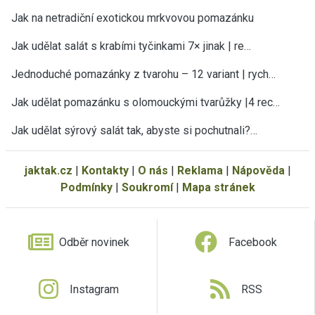
Jak na netradiční exotickou mrkvovou pomazánku
Jak udělat salát s krabími tyčinkami 7× jinak | re…
Jednoduché pomazánky z tvarohu – 12 variant | rych…
Jak udělat pomazánku s olomouckými tvarůžky |4 rec…
Jak udělat sýrový salát tak, abyste si pochutnali?…
jaktak.cz
|
Kontakty
|
O nás
|
Reklama
|
Nápověda
|
Podmínky
|
Soukromí
|
Mapa stránek
Odběr novinek
Facebook
Instagram
RSS