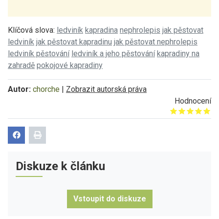
Klíčová slova:
ledviník
kapradina
nephrolepis
jak pěstovat
ledviník
jak pěstovat kapradinu
jak pěstovat nephrolepis
ledviník pěstování
ledviník a jeho pěstování
kapradiny na
zahradě
pokojové kapradiny
Autor:
chorche
|
Zobrazit autorská práva
Hodnocení
Give it 1/5
Give it 2/5
Give it 3/5
Give it 4/5
Give it 5/5
Diskuze k článku
Vstoupit do diskuze