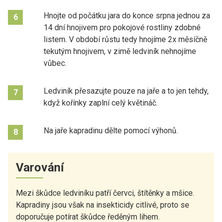
Hnojte od počátku jara do konce srpna jednou za
6
14 dní hnojivem pro pokojové rostliny zdobné
listem. V období růstu tedy hnojíme 2x měsíčně
tekutým hnojivem, v zimě ledviník nehnojíme
vůbec.
Ledviník přesazujte pouze na jaře a to jen tehdy,
7
když kořínky zaplní celý květináč.
Na jaře kapradinu dělte pomocí výhonů.
8
Varování
Mezi škůdce ledviníku patří červci, štítěnky a mšice.
Kapradiny jsou však na insekticidy citlivé, proto se
doporučuje potírat škůdce ředěným lihem.