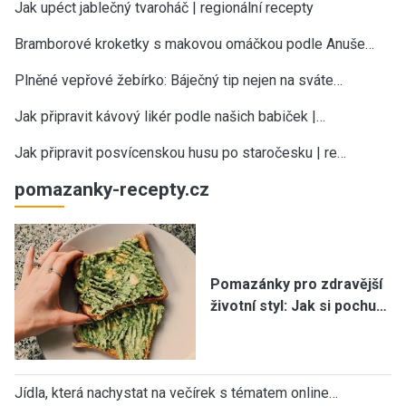
Jak upéct jablečný tvaroháč | regionální recepty
Bramborové kroketky s makovou omáčkou podle Anuše…
Plněné vepřové žebírko: Báječný tip nejen na sváte…
Jak připravit kávový likér podle našich babiček |…
Jak připravit posvícenskou husu po staročesku | re…
pomazanky-recepty.cz
Pomazánky pro zdravější
životní styl: Jak si pochu…
Jídla, která nachystat na večírek s tématem online…