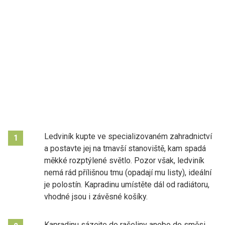
Ledviník kupte ve specializovaném zahradnictví
1
a postavte jej na tmavší stanoviště, kam spadá
měkké rozptýlené světlo. Pozor však, ledviník
nemá rád přílišnou tmu (opadají mu listy), ideální
je polostín. Kapradinu umístěte dál od radiátoru,
vhodné jsou i závěsné košíky.
Kapradinu sázejte do rašeliny anebo do směsi