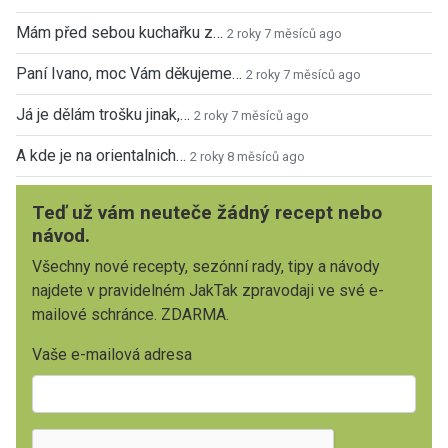
Mám před sebou kuchařku z…
2 roky 7 měsíců ago
Paní Ivano, moc Vám děkujeme…
2 roky 7 měsíců ago
Já je dělám trošku jinak,…
2 roky 7 měsíců ago
A kde je na orientalnich…
2 roky 8 měsíců ago
Teď už vám neuteče žádný recept nebo
návod.
Všechny nové recepty, sezónní rady, tipy a návody
najdete v pravidelném JakTak zpravodaji ve své e-
mailové schránce. ZDARMA.
Vaše e-mailová adresa