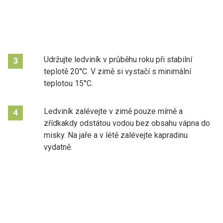
Udržujte ledviník v průběhu roku při stabilní
3
teplotě 20°C. V zimě si vystačí s minimální
teplotou 15°C.
Ledviník zalévejte v zimě pouze mírně a
4
zřídkakdy odstátou vodou bez obsahu vápna do
misky. Na jaře a v létě zalévejte kapradinu
vydatně.