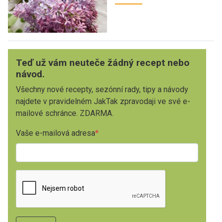
Teď už vám neuteče žádný recept nebo
návod.
Všechny nové recepty, sezónní rady, tipy a návody
najdete v pravidelném JakTak zpravodaji ve své e-
mailové schránce. ZDARMA.
Vaše e-mailová adresa