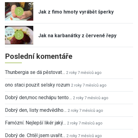
Jak z fimo hmoty vyrábět šperky
Jak na karbanátky z červené řepy
Poslední komentáře
Thunbergia se dá pěstovat…
2 roky 7 měsíců ago
ono staci pouzit selsky rozum
2 roky 7 měsíců ago
Dobrý den,moc nechápu tento…
2 roky 7 měsíců ago
Dobrý den, listy medvědího…
2 roky 7 měsíců ago
Famózní. Nejlepší likér jaký…
2 roky 7 měsíců ago
Dobrý de. Chtěl jsem uvařit…
2 roky 7 měsíců ago