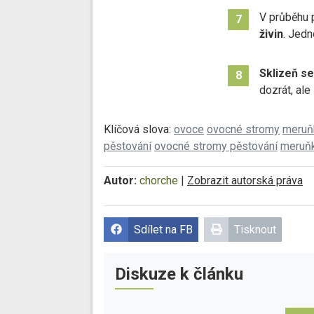
V průběhu 
7
živin
. Jedn
Sklizeň se
8
dozrát, ale
Klíčová slova:
ovoce
ovocné stromy
meruň
pěstování
ovocné stromy pěstování
meruň
Autor:
chorche
|
Zobrazit autorská práva
Sdílet na FB
Tisknout
Diskuze k článku