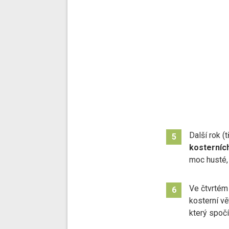
Další rok (t
5
kosterních
moc husté, 
Ve čtvrtém
6
kosterní vě
který spoč