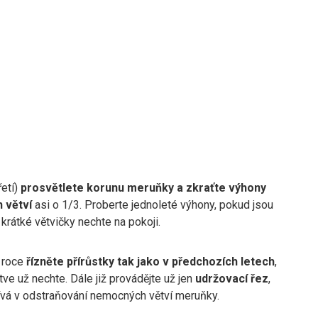
řetí)
prosvětlete korunu meruňky a zkraťte výhony
 větví
asi o 1/3. Proberte jednoleté výhony, pokud jsou
krátké větvičky nechte na pokoji.
 roce
řízněte přírůstky tak jako v předchozích letech
,
tve už nechte. Dále již provádějte už jen
udržovací řez
,
ívá v odstraňování nemocných větví meruňky.