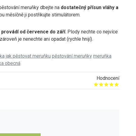
pěstování meruňky dbejte na
dostatečný přísun vláhy a
ou měsíčně ji postřikujte stimulátorem.
 provádí od července do září
. Plody nechte co nejvíce
 zároveň je nenechte ani opadat (rychle hnijí).
ka
jak pěstovat meruňku
pěstování meruňky
meruňka
ka obecná
Hodnocení
Give it 1/5
Give it 2/5
Give it 3/5
Give it 4/5
Give it 5/5