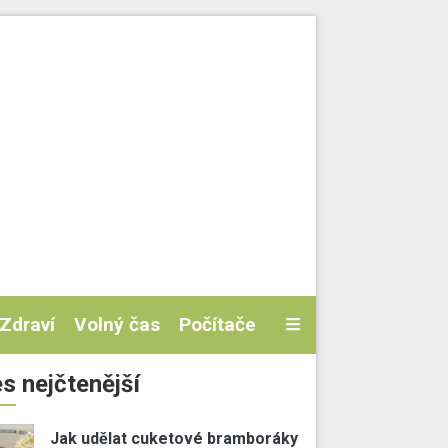
Zdraví
Volný čas
Počítače
s nejčtenější
Jak udělat cuketové bramboráky