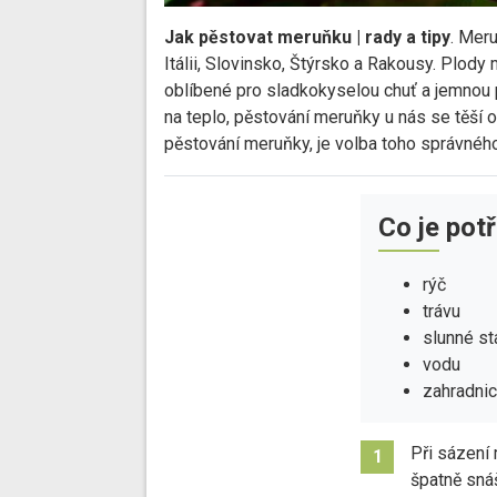
Jak pěstovat meruňku | rady a tipy
. Meru
Itálii, Slovinsko, Štýrsko a Rakousy. Plody
oblíbené pro sladkokyselou chuť a jemnou 
na teplo, pěstování meruňky u nás se těší o
pěstování meruňky, je volba toho správného
Co je pot
rýč
trávu
slunné st
vodu
zahradni
Při sázení 
1
špatně snáš