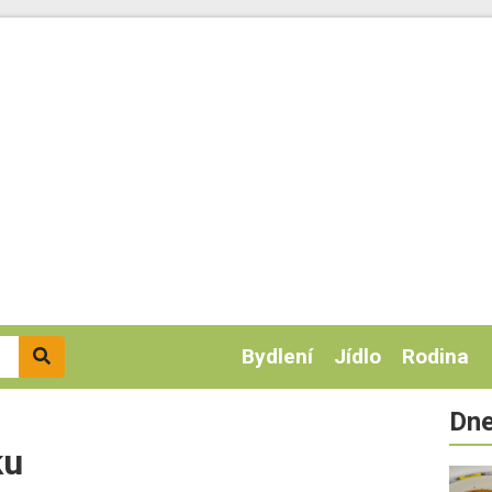
Bydlení
Jídlo
Rodina
Dne
ku