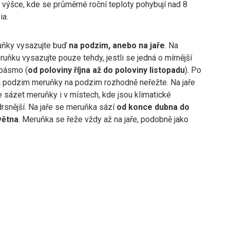
výšce, kde se průměrné roční teploty pohybují nad 8
ia.
uňky vysazujte buď
na podzim, anebo na jaře
. Na
ňku vysazujte pouze tehdy, jestli se jedná o mírnější
 pásmo (
od poloviny října až do poloviny listopadu
). Po
 podzim meruňky na podzim rozhodně neřežte. Na jaře
 sázet meruňky i v místech, kde jsou klimatické
rsnější. Na jaře se meruňka sází
od konce dubna do
větna
. Meruňka se řeže vždy až na jaře, podobně jako