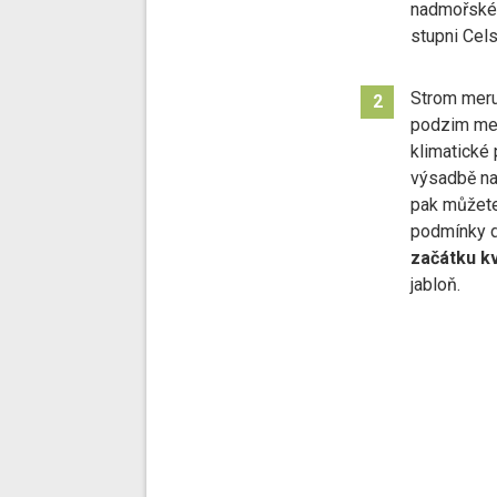
nadmořské 
stupni Cels
Strom mer
2
podzim meru
klimatické
výsadbě na
pak můžete
podmínky d
začátku k
jabloň.