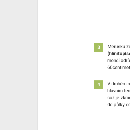
Meruňku z
3
(hlinitopís
menší odrů
60centimet
V druhém r
4
hlavním ter
což je zkra
do půlky če