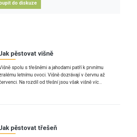
oupit do diskuze
Jak pěstovat višně
Višně spolu s třešněmi a jahodami patří k prvnímu
zralému letnímu ovoci. Višně dozrávají v červnu až
červenci. Na rozdíl od třešní jsou však višně víc…
Jak pěstovat třešeň