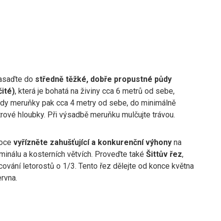
asaďte do
středně těžké, dobře propustné půdy
čité)
, která je bohatá na živiny cca 6 metrů od sebe,
dy meruňky pak cca 4 metry od sebe, do minimálně
rové hloubky. Při výsadbě meruňku mulčujte trávou.
oce
vyřízněte zahušťující a konkurenční výhony
na
minálu a kosterních větvích. Proveďte také
Šittův řez
,
cování letorostů o 1/3. Tento řez dělejte od konce května
rvna.