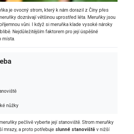
ňka je ovocný strom, který k nám dorazil z Číny přes
 meruňky dozrávají většinou uprostřed léta. Meruňky jsou
příjemnou vůni. I když si meruňka klade vysoké nároky
blibě. Nejdůležitějším faktorem pro její úspěšné
 místa.
řeba
anoviště
cké nůžky
meruňky pečlivě vyberte její stanoviště. Strom meruňky
í mrazy, a proto potřebuje
slunné stanoviště
v nižší