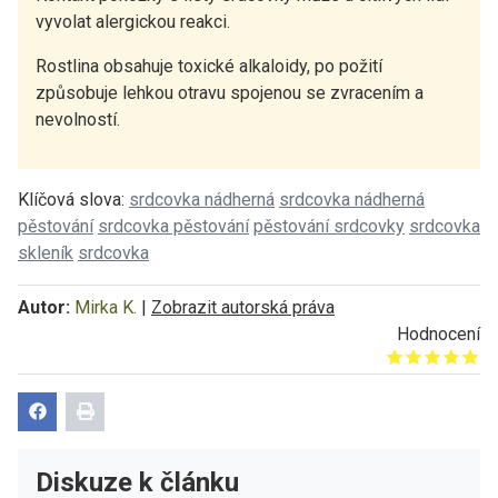
vyvolat alergickou reakci.
Rostlina obsahuje toxické alkaloidy, po požití
způsobuje lehkou otravu spojenou se zvracením a
nevolností.
Klíčová slova:
srdcovka nádherná
srdcovka nádherná
pěstování
srdcovka pěstování
pěstování srdcovky
srdcovka
skleník
srdcovka
Autor:
Mirka K.
|
Zobrazit autorská práva
Hodnocení
Give it 1/5
Give it 2/5
Give it 3/5
Give it 4/5
Give it 5/5
Diskuze k článku