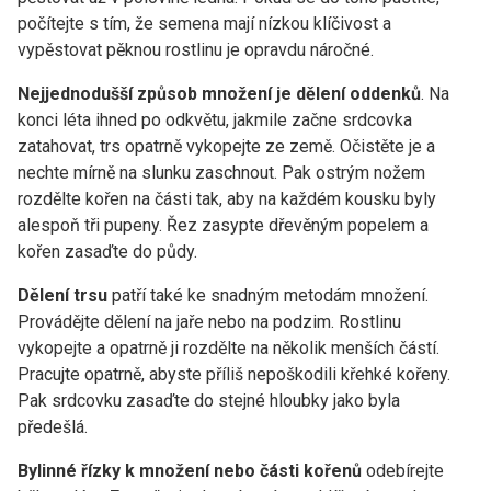
počítejte s tím, že semena mají nízkou klíčivost a
vypěstovat pěknou rostlinu je opravdu náročné.
Nejjednodušší způsob množení je dělení oddenků
. Na
konci léta ihned po odkvětu, jakmile začne srdcovka
zatahovat, trs opatrně vykopejte ze země. Očistěte je a
nechte mírně na slunku zaschnout. Pak ostrým nožem
rozdělte kořen na části tak, aby na každém kousku byly
alespoň tři pupeny. Řez zasypte dřevěným popelem a
kořen zasaďte do půdy.
Dělení trsu
patří také ke snadným metodám množení.
Provádějte dělení na jaře nebo na podzim. Rostlinu
vykopejte a opatrně ji rozdělte na několik menších částí.
Pracujte opatrně, abyste příliš nepoškodili křehké kořeny.
Pak srdcovku zasaďte do stejné hloubky jako byla
předešlá.
Bylinné řízky k množení nebo části kořenů
odebírejte