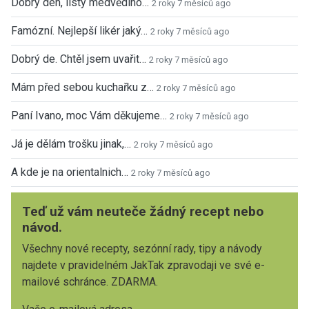
Dobrý den, listy medvědího…
2 roky 7 měsíců ago
Famózní. Nejlepší likér jaký…
2 roky 7 měsíců ago
Dobrý de. Chtěl jsem uvařit…
2 roky 7 měsíců ago
Mám před sebou kuchařku z…
2 roky 7 měsíců ago
Paní Ivano, moc Vám děkujeme…
2 roky 7 měsíců ago
Já je dělám trošku jinak,…
2 roky 7 měsíců ago
A kde je na orientalnich…
2 roky 7 měsíců ago
Teď už vám neuteče žádný recept nebo
návod.
Všechny nové recepty, sezónní rady, tipy a návody
najdete v pravidelném JakTak zpravodaji ve své e-
mailové schránce. ZDARMA.