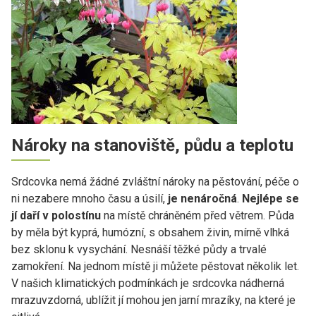
Nároky na stanoviště, půdu a teplotu
Srdcovka nemá žádné zvláštní nároky na pěstování, péče o
ni nezabere mnoho času a úsilí,
je
nenáročná
.
Nejlépe se
jí daří v polostínu
na místě chráněném před větrem. Půda
by měla být kyprá, humózní, s obsahem živin, mírně vlhká
bez sklonu k vysychání. Nesnáší těžké půdy a trvalé
zamokření. Na jednom místě ji můžete pěstovat několik let.
V našich klimatických podmínkách je srdcovka nádherná
mrazuvzdorná, ublížit jí mohou jen jarní mrazíky, na které je