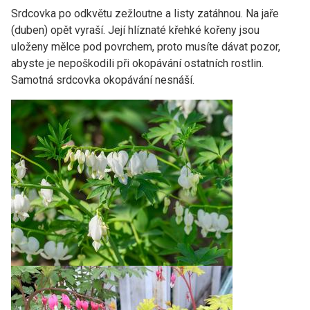
Srdcovka po odkvětu zežloutne a listy zatáhnou. Na jaře
(duben) opět vyraší. Její hlíznaté křehké kořeny jsou
uloženy mělce pod povrchem, proto musíte dávat pozor,
abyste je nepoškodili při okopávání ostatních rostlin.
Samotná srdcovka okopávání nesnáší.