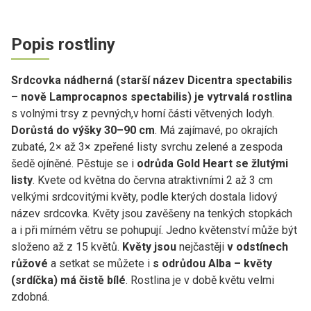
Popis rostliny
Srdcovka nádherná (starší název Dicentra spectabilis
– nově Lamprocapnos spectabilis)
je vytrvalá rostlina
s volnými trsy z pevných,v horní části větvených lodyh.
Dorůstá do výšky 30–90 cm
. Má zajímavé, po okrajích
zubaté, 2× až 3× zpeřené listy svrchu zelené a zespoda
šedě ojíněné. Pěstuje se i
odrůda Gold Heart se žlutými
listy
. Kvete od května do června atraktivními 2 až 3 cm
velkými srdcovitými květy, podle kterých dostala lidový
název srdcovka. Květy jsou zavěšeny na tenkých stopkách
a i při mírném větru se pohupují. Jedno květenství může být
složeno až z 15 květů.
Květy jsou
nejčastěji
v odstínech
růžové
a setkat se můžete i
s odrůdou Alba – květy
(srdíčka) má čistě bílé
. Rostlina je v době květu velmi
zdobná.