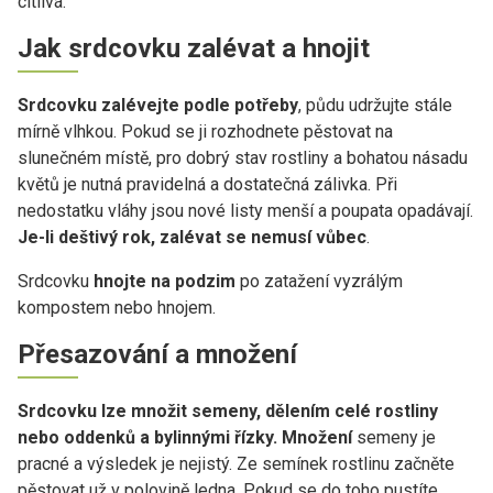
citlivá.
Jak srdcovku zalévat a hnojit
Srdcovku zalévejte podle potřeby
, půdu udržujte stále
mírně vlhkou. Pokud se ji rozhodnete pěstovat na
slunečném místě, pro dobrý stav rostliny a bohatou násadu
květů je nutná pravidelná a dostatečná zálivka. Při
nedostatku vláhy jsou nové listy menší a poupata opadávají.
Je-li deštivý rok, zalévat se nemusí vůbec
.
Srdcovku
hnojte na podzim
po zatažení vyzrálým
kompostem nebo hnojem.
Přesazování a množení
Srdcovku lze množit semeny, dělením celé rostliny
nebo oddenků a bylinnými řízky. Množení
semeny je
pracné a výsledek je nejistý. Ze semínek rostlinu začněte
pěstovat už v polovině ledna. Pokud se do toho pustíte,