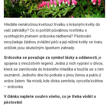
Hledáte nenáročnou kvetoucí trvalku s krásnými květy do
vaší zahrádky? Co si pořídit půvabnou rostlinku s
vystihujícím jménem srdcovka nádherná? Pěstování
nevyžaduje žádnou zvláštní péči a její něžné květy ve tvaru
srdíček jsou skutečným šperkem zahrady.
Srdcovka se považuje za symbol lásky a oddanosti
, je
spojena s množstvím legend. Jedna z nich vypráví o dívce,
která se zamilovala do krásného mladíka a toužila se s ním
seznámit. Jednoho dne ho potkala s jinou ženou a puklo jí
srdce žalem. Na místě, kde dívka zemřela, vyrostla květina
– srdcovka.
V článku najdete souhrn všeho, co je třeba vědět o
pěstování
.