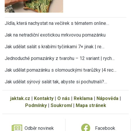
Jídla, která nachystat na večírek s tématem online…
Jak na netradiční exotickou mrkvovou pomazánku
Jak udělat salát s krabími tyčinkami 7× jinak | re…
Jednoduché pomazánky z tvarohu – 12 variant | rych…
Jak udělat pomazánku s olomouckými tvarůžky |4 rec…
Jak udělat sýrový salát tak, abyste si pochutnali?…
jaktak.cz
|
Kontakty
|
O nás
|
Reklama
|
Nápověda
|
Podmínky
|
Soukromí
|
Mapa stránek
Odběr novinek
Facebook