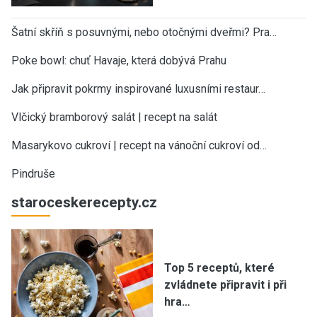
Šatní skříň s posuvnými, nebo otočnými dveřmi? Pra…
Poke bowl: chuť Havaje, která dobývá Prahu
Jak připravit pokrmy inspirované luxusními restaur…
Vlčický bramborový salát | recept na salát
Masarykovo cukroví | recept na vánoční cukroví od…
Pindruše
staroceskerecepty.cz
Top 5 receptů, které
zvládnete připravit i při
hra…