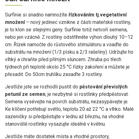
Surfinie si snadno namnožíte
řízkováním tj.vegetativní
množení
– nový jedinec vznikne z části mateřské rostliny,
je to klon se stejnými geny. Surfinie totiž netvoří semena,
nebo jen vzácně. Z rostliny odstříhněte výhon dlouhý 10–12
cm. Řízek namočte do růstového stimulátoru a vsaďte do
substrátu na množení (1/3 písku a 2/3 rašeliny). Udržujte ho
vlhký a chraňte před přímým sluncem. Zhruba po třech
týdnech při teplotě okolo 25 °C řízky zakoření a můžete je
přesadit. Do 50cm truhlíku zasaďte 3 rostliny.
Jestliže jste se rozhodli pustit do
pěstování převislých
petunií ze semen
, je nezbytné si rostlinky předpěstovat.
Semena vysévejte na povrch substrátu, nezasypávejte je.
Ke klíčení potřebují světlo, teplotu 20 až 22 °C a vlhko. Malé
sazeničky si předpěstujte v lednu až březnu, na vhodné
stanoviště rostlinky vysazujte ideálně v květnu.
Jestliže máte dostatek místa a vhodné prostory,