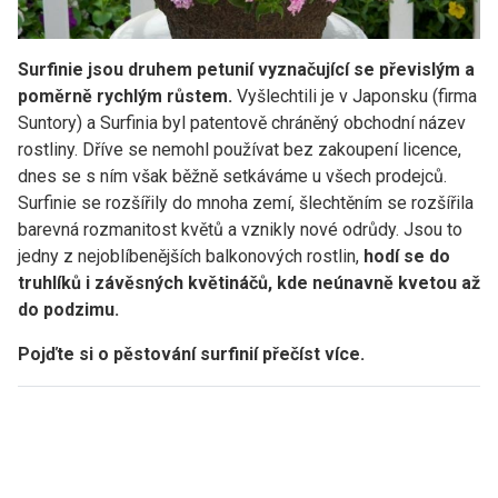
Surfinie jsou druhem petunií vyznačující se převislým a
poměrně rychlým růstem.
Vyšlechtili je v Japonsku (firma
Suntory) a Surfinia byl patentově chráněný obchodní název
rostliny. Dříve se nemohl používat bez zakoupení licence,
dnes se s ním však běžně setkáváme u všech prodejců.
Surfinie se rozšířily do mnoha zemí, šlechtěním se rozšířila
barevná rozmanitost květů a vznikly nové odrůdy. Jsou to
jedny z nejoblíbenějších balkonových rostlin,
hodí se do
truhlíků i závěsných květináčů, kde neúnavně kvetou až
do podzimu.
Pojďte si o pěstování surfinií přečíst více.