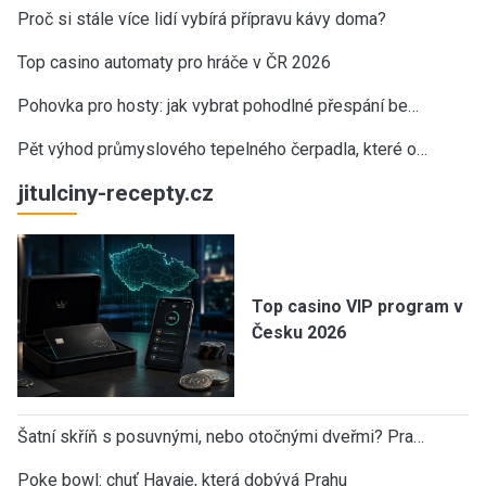
Proč si stále více lidí vybírá přípravu kávy doma?
Top casino automaty pro hráče v ČR 2026
Pohovka pro hosty: jak vybrat pohodlné přespání be…
Pět výhod průmyslového tepelného čerpadla, které o…
jitulciny-recepty.cz
Top casino VIP program v
Česku 2026
Šatní skříň s posuvnými, nebo otočnými dveřmi? Pra…
Poke bowl: chuť Havaje, která dobývá Prahu