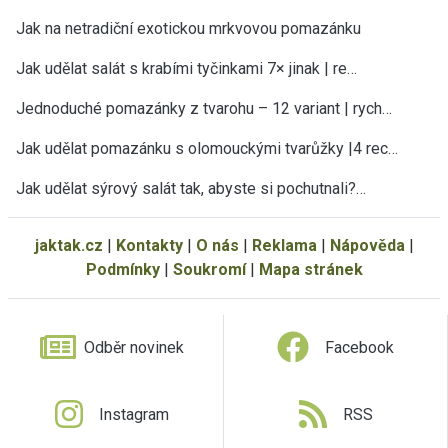
Jak na netradiční exotickou mrkvovou pomazánku
Jak udělat salát s krabími tyčinkami 7× jinak | re…
Jednoduché pomazánky z tvarohu – 12 variant | rych…
Jak udělat pomazánku s olomouckými tvarůžky |4 rec…
Jak udělat sýrový salát tak, abyste si pochutnali?…
jaktak.cz
|
Kontakty
|
O nás
|
Reklama
|
Nápověda
|
Podmínky
|
Soukromí
|
Mapa stránek
Odběr novinek
Facebook
Instagram
RSS