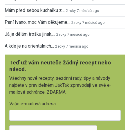
Mám před sebou kuchařku z…
2 roky 7 měsíců ago
Paní Ivano, moc Vám děkujeme…
2 roky 7 měsíců ago
Já je dělám trošku jinak,…
2 roky 7 měsíců ago
A kde je na orientalnich…
2 roky 7 měsíců ago
Teď už vám neuteče žádný recept nebo
návod.
Všechny nové recepty, sezónní rady, tipy a návody
najdete v pravidelném JakTak zpravodaji ve své e-
mailové schránce. ZDARMA.
Vaše e-mailová adresa