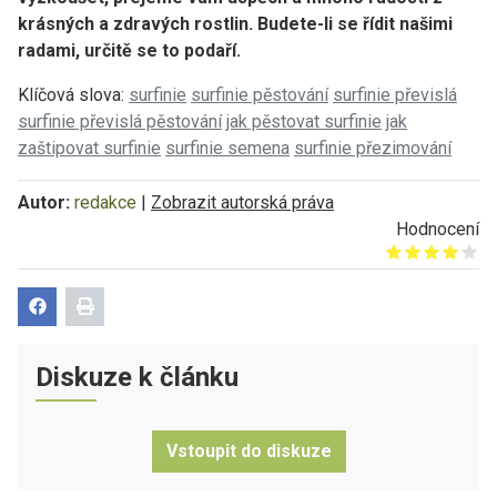
krásných a zdravých rostlin. Budete-li se řídit našimi
radami, určitě se to podaří.
Klíčová slova:
surfinie
surfinie pěstování
surfinie převislá
surfinie převislá pěstování
jak pěstovat surfinie
jak
zaštipovat surfinie
surfinie semena
surfinie přezimování
Autor:
redakce
|
Zobrazit autorská práva
Hodnocení
Give it 1/5
Give it 2/5
Give it 3/5
Give it 4/5
Give it 5/5
Diskuze k článku
Vstoupit do diskuze