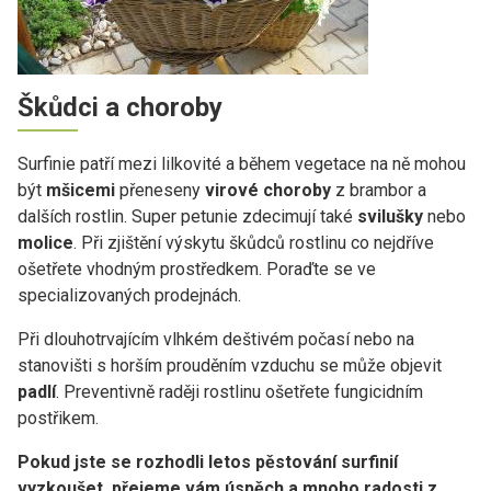
Škůdci a choroby
Surfinie patří mezi lilkovité a během vegetace na ně mohou
být
mšicemi
přeneseny
virové choroby
z brambor a
dalších rostlin. Super petunie zdecimují také
svilušky
nebo
molice
. Při zjištění výskytu škůdců rostlinu co nejdříve
ošetřete vhodným prostředkem. Poraďte se ve
specializovaných prodejnách.
Při dlouhotrvajícím vlhkém deštivém počasí nebo na
stanovišti s horším prouděním vzduchu se může objevit
padlí
. Preventivně raději rostlinu ošetřete fungicidním
postřikem.
Pokud jste se rozhodli letos pěstování surfinií
vyzkoušet, přejeme vám úspěch a mnoho radosti z