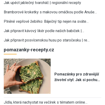
Jak upéct jablečný tvaroháč | regionální recepty
Bramborové kroketky s makovou omáčkou podle Anuše…
Plněné vepřové žebírko: Báječný tip nejen na sváte…
Jak připravit kávový likér podle našich babiček |…
Jak připravit posvícenskou husu po staročesku | re…
pomazanky-recepty.cz
Pomazánky pro zdravější
životní styl: Jak si pochu…
Jídla, která nachystat na večírek s tématem online…