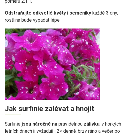
poměru 2:1:1.
Odstraňujte odkvetlé květy i semeníky
každé 3 dny,
rostlina bude vypadat lépe.
Jak surfinie zalévat a hnojit
Surfinie
jsou náročné na
pravidelnou
zálivku
, v horkých
letních dnech ji vyžadují i 2× denně, brzy ráno a večer po