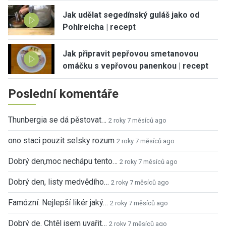
Jak udělat segedínský guláš jako od
Pohlreicha | recept
Jak připravit pepřovou smetanovou
omáčku s vepřovou panenkou | recept
Poslední komentáře
Thunbergia se dá pěstovat…
2 roky 7 měsíců ago
ono staci pouzit selsky rozum
2 roky 7 měsíců ago
Dobrý den,moc nechápu tento…
2 roky 7 měsíců ago
Dobrý den, listy medvědího…
2 roky 7 měsíců ago
Famózní. Nejlepší likér jaký…
2 roky 7 měsíců ago
Dobrý de. Chtěl jsem uvařit…
2 roky 7 měsíců ago