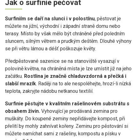
Jak o surfinie pečovat
Surfiniím se daří na slunci i v polostínu
, pěstovat je
můžete na jižní, východní i západní straně domu nebo
terasy. Místo by však mělo být chráněné před poledním
sluncem, silným větrem a prudkým deštěm. Dlouhé výhony
se při větru lámou a déšť poškozuje květy.
Předpěstované sazenice se na stanoviště vysazují v
polovině května, na chráněná místa je lze umístit již na jeho
začátku.
Rostlina je značně chladuvzdorná a přečká i
slabší mrazík
. Raději na to ale nespoléhejte, hrozí-li nízká
teplota, zakryjte nádobu netkanou textilií.
Surfinie pěstujte v kvalitním rašelinovém substrátu s
obsahem živin.
Vyhovující je prodávaná zemina pro
muškáty. Do koupené zeminy nepřidávejte kompost, při
přelití by mohly zahnívat kořeny. Zeminu pro pěstování si
můžete namíchat sami z rašeliny, kompostu a písku v