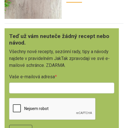
Teď už vám neuteče žádný recept nebo
návod.
Všechny nové recepty, sezónní rady, tipy a návody
najdete v pravidelném JakTak zpravodaji ve své e-
mailové schránce. ZDARMA.
Vaše e-mailová adresa