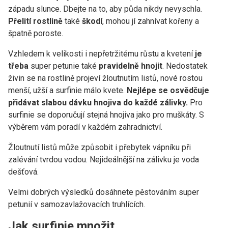
západu slunce. Dbejte na to, aby půda nikdy nevyschla.
Přelití rostlině
také
škodí
, mohou jí zahnívat kořeny a
špatně poroste.
Vzhledem k velikosti i nepřetržitému růstu a kvetení
je
třeba
super petunie také
pravidelně
hnojit
. Nedostatek
živin se na rostlině projeví žloutnutím listů, nové rostou
menší, užší a surfinie málo kvete.
Nejlépe se osvědčuje
přidávat slabou dávku hnojiva do každé zálivky.
Pro
surfinie se doporučují stejná hnojiva jako pro muškáty. S
výběrem vám poradí v každém zahradnictví.
Žloutnutí listů může způsobit i přebytek vápníku při
zalévání tvrdou vodou. Nejideálnější na zálivku je voda
dešťová.
Velmi dobrých výsledků dosáhnete pěstováním super
petunií v samozavlažovacích truhlících.
Jak surfinie množit