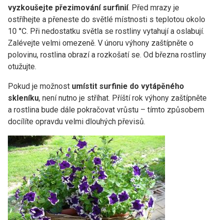
vyzkoušejte přezimování surfinií
. Před mrazy je
ostříhejte a přeneste do světlé místnosti s teplotou okolo
10 °C. Při nedostatku světla se rostliny vytahují a oslabují.
Zalévejte velmi omezeně. V únoru výhony zaštípněte o
polovinu, rostlina obrazí a rozkošatí se. Od března rostliny
otužujte.
Pokud je možnost
umístit surfinie do vytápěného
skleníku
, není nutno je stříhat. Příští rok výhony zaštípněte
a rostlina bude dále pokračovat vrůstu – tímto způsobem
docílíte opravdu velmi dlouhých převisů.