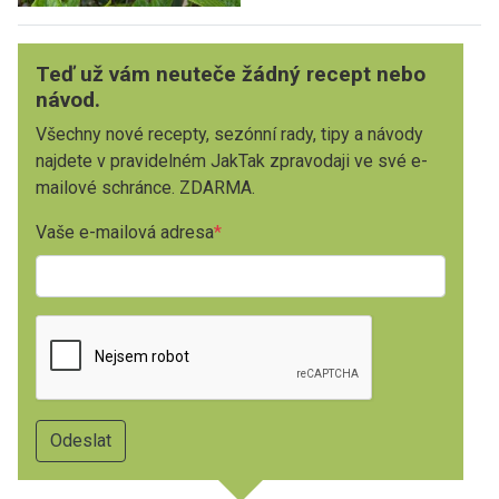
Teď už vám neuteče žádný recept nebo
návod.
Všechny nové recepty, sezónní rady, tipy a návody
najdete v pravidelném JakTak zpravodaji ve své e-
mailové schránce. ZDARMA.
Vaše e-mailová adresa