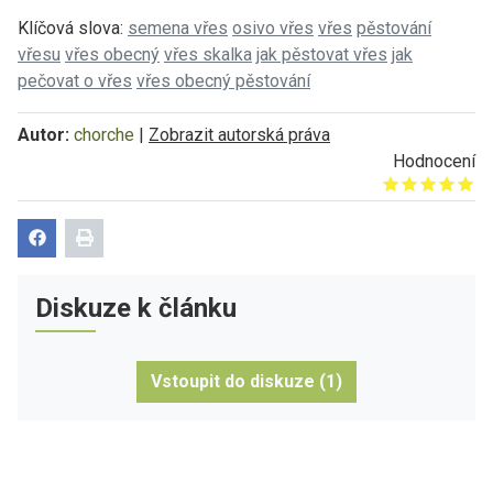
Klíčová slova:
semena vřes
osivo vřes
vřes
pěstování
vřesu
vřes obecný
vřes skalka
jak pěstovat vřes
jak
pečovat o vřes
vřes obecný pěstování
Autor:
chorche
|
Zobrazit autorská práva
Hodnocení
Give it 1/5
Give it 2/5
Give it 3/5
Give it 4/5
Give it 5/5
Diskuze k článku
Vstoupit do diskuze (1)