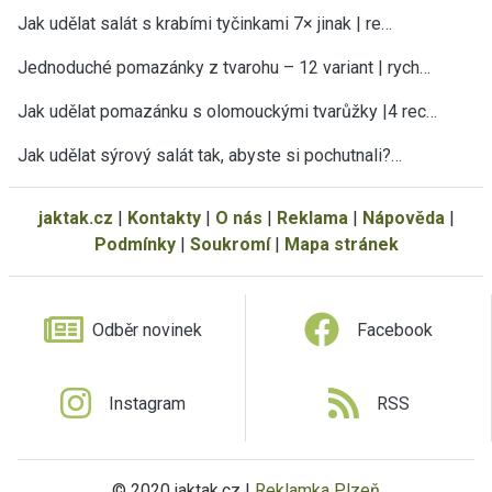
Jak udělat salát s krabími tyčinkami 7× jinak | re…
Jednoduché pomazánky z tvarohu – 12 variant | rych…
Jak udělat pomazánku s olomouckými tvarůžky |4 rec…
Jak udělat sýrový salát tak, abyste si pochutnali?…
jaktak.cz
|
Kontakty
|
O nás
|
Reklama
|
Nápověda
|
Podmínky
|
Soukromí
|
Mapa stránek
Odběr novinek
Facebook
Instagram
RSS
© 2020 jaktak.cz |
Reklamka Plzeň