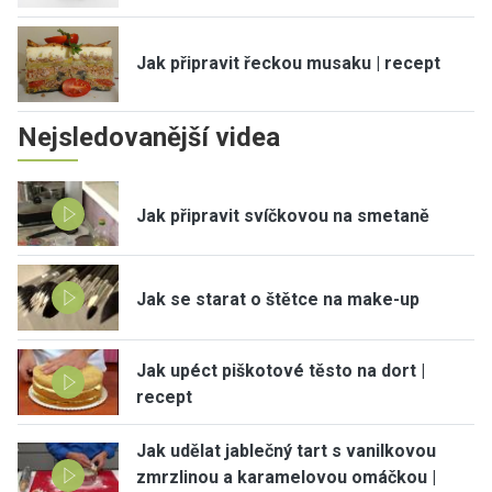
Jak připravit řeckou musaku | recept
Nejsledovanější videa
Jak připravit svíčkovou na smetaně
Jak se starat o štětce na make-up
Jak upéct piškotové těsto na dort |
recept
Jak udělat jablečný tart s vanilkovou
zmrzlinou a karamelovou omáčkou |