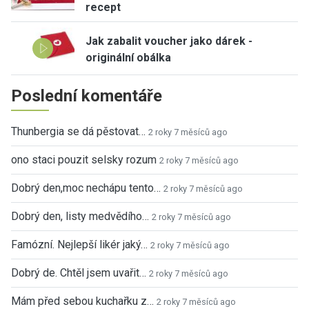
recept
Jak zabalit voucher jako dárek -
originální obálka
Poslední komentáře
Thunbergia se dá pěstovat…
2 roky 7 měsíců ago
ono staci pouzit selsky rozum
2 roky 7 měsíců ago
Dobrý den,moc nechápu tento…
2 roky 7 měsíců ago
Dobrý den, listy medvědího…
2 roky 7 měsíců ago
Famózní. Nejlepší likér jaký…
2 roky 7 měsíců ago
Dobrý de. Chtěl jsem uvařit…
2 roky 7 měsíců ago
Mám před sebou kuchařku z…
2 roky 7 měsíců ago