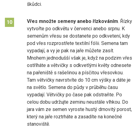
škůdci.
Vřes množte semeny anebo řízkováním
. Řízky
10
vytvořte po odkvětu v červenci anebo srpnu. K
semenům vřesu se dostanete po odkvetení, kdy
pod vřes rozprostřete textilní fólii. Semena tam
vypadají, a vy je pak na jaře můžete zasít.
Mnohem jednodušší však je, když na podzim vřes
ostříháte a větvičky s odkvetlými květy odnesete
na pařeniště s rašelinou a písčitou vřesovkou.
Tam větvičky navrstvíte do 10 cm výšky a dáte je
na světlo. Semena do půdy v průběhu času
vypadají. Větvičky po čase pak odstraňte. Po
celou dobu udržujte zeminu neustále vlhkou. Do
jara vám ze semen vyroste hustý drnovitý porost,
který na jaře roztrháte a zasadíte na konečné
stanoviště.