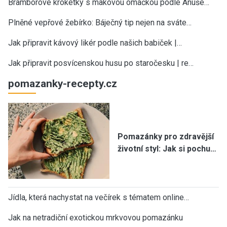
Bramborové kroketky s makovou omáčkou podle Anuše…
Plněné vepřové žebírko: Báječný tip nejen na sváte…
Jak připravit kávový likér podle našich babiček |…
Jak připravit posvícenskou husu po staročesku | re…
pomazanky-recepty.cz
Pomazánky pro zdravější
životní styl: Jak si pochu…
Jídla, která nachystat na večírek s tématem online…
Jak na netradiční exotickou mrkvovou pomazánku