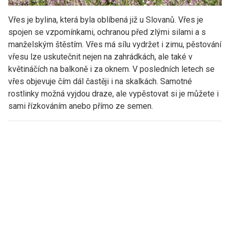
Vřes je bylina, která byla oblíbená již u Slovanů. Vřes je
spojen se vzpomínkami, ochranou před zlými silami a s
manželským štěstím. Vřes má sílu vydržet i zimu, pěstování
vřesu lze uskutečnit nejen na zahrádkách, ale také v
květináčích na balkoně i za oknem. V posledních letech se
vřes objevuje čím dál častěji i na skalkách. Samotné
rostlinky možná vyjdou draze, ale vypěstovat si je můžete i
sami řízkováním anebo přímo ze semen.