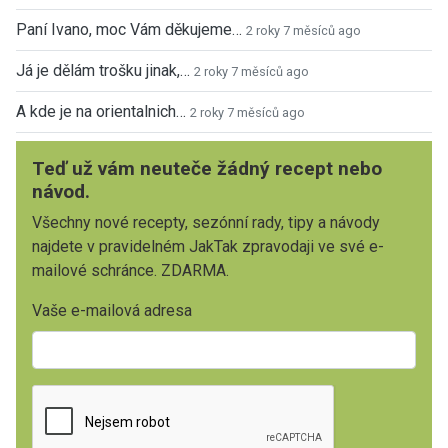
Paní Ivano, moc Vám děkujeme…
2 roky 7 měsíců ago
Já je dělám trošku jinak,…
2 roky 7 měsíců ago
A kde je na orientalnich…
2 roky 7 měsíců ago
Teď už vám neuteče žádný recept nebo
návod.
Všechny nové recepty, sezónní rady, tipy a návody
najdete v pravidelném JakTak zpravodaji ve své e-
mailové schránce. ZDARMA.
Vaše e-mailová adresa