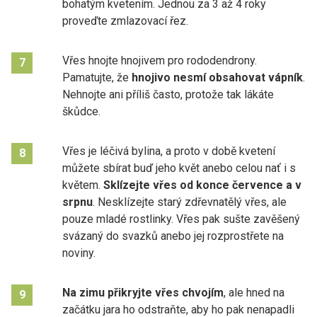
bohatým kvetením. Jednou za 3 až 4 roky
proveďte zmlazovací řez.
Vřes hnojte hnojivem pro rododendrony.
7
Pamatujte, že
hnojivo nesmí obsahovat vápník
.
Nehnojte ani příliš často, protože tak lákáte
škůdce.
Vřes je léčivá bylina, a proto v době kvetení
8
můžete sbírat buď jeho květ anebo celou nať i s
květem.
Sklízejte vřes od konce července a v
srpnu
. Nesklízejte starý zdřevnatělý vřes, ale
pouze mladé rostlinky. Vřes pak sušte zavěšený
svázaný do svazků anebo jej rozprostřete na
noviny.
Na zimu přikryjte vřes chvojím
, ale hned na
9
začátku jara ho odstraňte, aby ho pak nenapadli