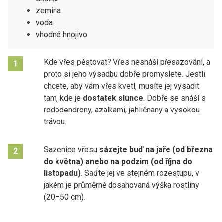
zemina
voda
vhodné hnojivo
Kde vřes pěstovat? Vřes nesnáší přesazování, a
1
proto si jeho výsadbu dobře promyslete. Jestli
chcete, aby vám vřes kvetl, musíte jej vysadit
tam, kde je
dostatek slunce
. Dobře se snáší s
rododendrony, azalkami, jehličnany a vysokou
trávou.
Sazenice vřesu
sázejte buď na jaře (od března
2
do května) anebo na podzim (od října do
listopadu)
. Saďte jej ve stejném rozestupu, v
jakém je průměrně dosahovaná výška rostliny
(20–50 cm).