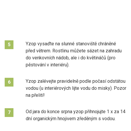
Yzop vysaďte na slunné stanoviště chráněné
5
před větrem. Rostlinu můžete sázet na zahradu
do venkovních nádob, ale i do květináčů (pro
pěstování v interiéru).
Yzop zalévejte pravidelně podle počasí odstátou
6
vodou (u interiérových lijte vodu do misky). Pozor
na přelití!
Od jara do konce srpna yzop přihnojujte 1 x za 14
7
dní organickým hnojivem zředěným s vodou.