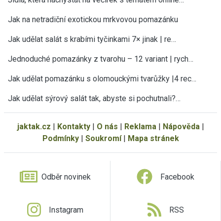
Jak na netradiční exotickou mrkvovou pomazánku
Jak udělat salát s krabími tyčinkami 7× jinak | re…
Jednoduché pomazánky z tvarohu – 12 variant | rych…
Jak udělat pomazánku s olomouckými tvarůžky |4 rec…
Jak udělat sýrový salát tak, abyste si pochutnali?…
jaktak.cz
|
Kontakty
|
O nás
|
Reklama
|
Nápověda
|
Podmínky
|
Soukromí
|
Mapa stránek
Odběr novinek
Facebook
Instagram
RSS