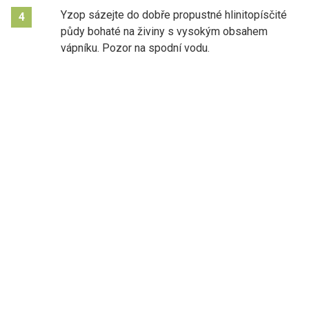
Yzop sázejte do dobře propustné hlinitopísčité
4
půdy bohaté na živiny s vysokým obsahem
vápníku. Pozor na spodní vodu.