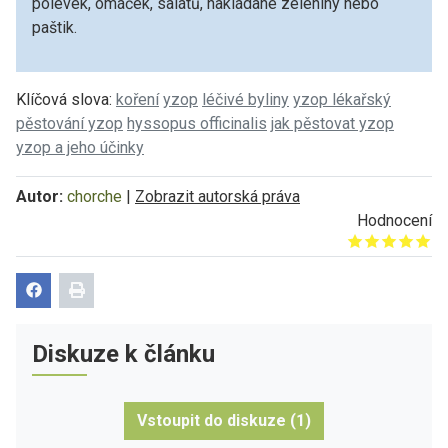
polévek, omáček, salátů, nakládané zeleniny nebo
paštik.
Klíčová slova:
koření
yzop
léčivé byliny
yzop lékařský
pěstování yzop
hyssopus officinalis
jak pěstovat yzop
yzop a jeho účinky
Autor:
chorche
|
Zobrazit autorská práva
Hodnocení
Give it 1/5
Give it 2/5
Give it 3/5
Give it 4/5
Give it 5/5
Diskuze k článku
Vstoupit do diskuze (1)