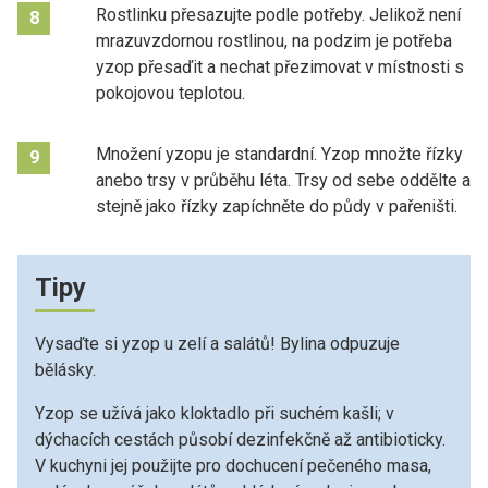
Rostlinku přesazujte podle potřeby. Jelikož není
8
mrazuvzdornou rostlinou, na podzim je potřeba
yzop přesaďit a nechat přezimovat v místnosti s
pokojovou teplotou.
Množení yzopu je standardní. Yzop množte řízky
9
anebo trsy v průběhu léta. Trsy od sebe oddělte a
stejně jako řízky zapíchněte do půdy v pařeništi.
Tipy
Vysaďte si yzop u zelí a salátů! Bylina odpuzuje
bělásky.
Yzop se užívá jako kloktadlo při suchém kašli; v
dýchacích cestách působí dezinfekčně až antibioticky.
V kuchyni jej použijte pro dochucení pečeného masa,