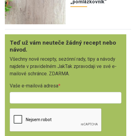
„pomlázkovník“
Teď už vám neuteče žádný recept nebo
návod.
Všechny nové recepty, sezónní rady, tipy a návody
najdete v pravidelném JakTak zpravodaji ve své e-
mailové schránce. ZDARMA.
Vaše e-mailová adresa