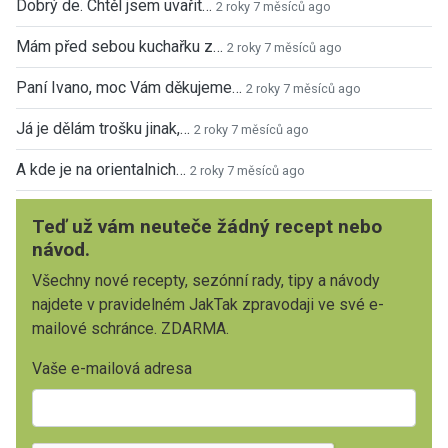
Dobrý de. Chtěl jsem uvařit…
2 roky 7 měsíců ago
Mám před sebou kuchařku z…
2 roky 7 měsíců ago
Paní Ivano, moc Vám děkujeme…
2 roky 7 měsíců ago
Já je dělám trošku jinak,…
2 roky 7 měsíců ago
A kde je na orientalnich…
2 roky 7 měsíců ago
Teď už vám neuteče žádný recept nebo
návod.
Všechny nové recepty, sezónní rady, tipy a návody
najdete v pravidelném JakTak zpravodaji ve své e-
mailové schránce. ZDARMA.
Vaše e-mailová adresa