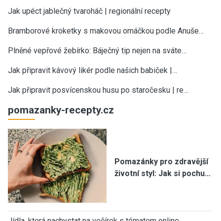
Jak upéct jablečný tvaroháč | regionální recepty
Bramborové kroketky s makovou omáčkou podle Anuše…
Plněné vepřové žebírko: Báječný tip nejen na sváte…
Jak připravit kávový likér podle našich babiček |…
Jak připravit posvícenskou husu po staročesku | re…
pomazanky-recepty.cz
Pomazánky pro zdravější
životní styl: Jak si pochu…
Jídla, která nachystat na večírek s tématem online…