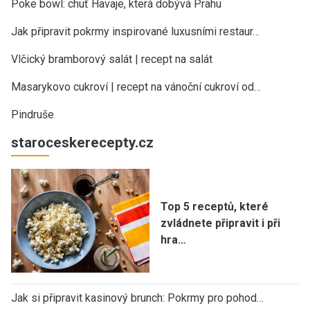
Poke bowl: chuť Havaje, která dobývá Prahu
Jak připravit pokrmy inspirované luxusními restaur…
Vlčický bramborový salát | recept na salát
Masarykovo cukroví | recept na vánoční cukroví od…
Pindruše
staroceskerecepty.cz
Top 5 receptů, které
zvládnete připravit i při
hra…
Jak si připravit kasinový brunch: Pokrmy pro pohod…