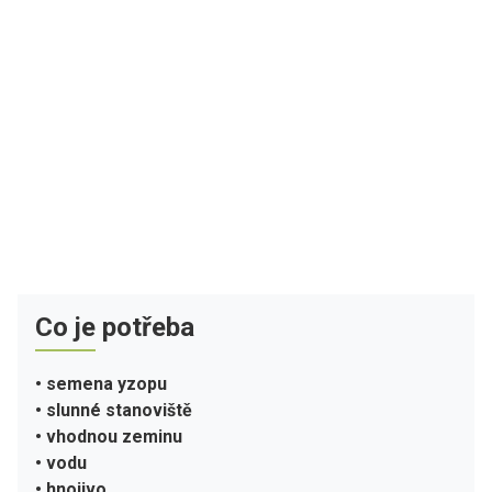
Co je potřeba
• semena yzopu
• slunné stanoviště
• vhodnou zeminu
• vodu
• hnojivo