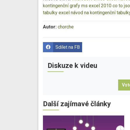
kontingenční grafy
ms excel 2010
co to js
tabulky
excel návod na kontingenční tabulk
Autor:
chorche
Sdílet na FB
Diskuze k videu
Vst
Další zajímavé články