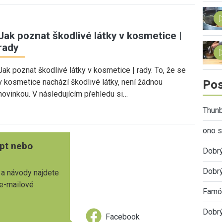
Jak poznat škodlivé látky v kosmetice |
rady
Jak poznat škodlivé látky v kosmetice | rady. To, že se
v kosmetice nachází škodlivé látky, není žádnou
Pos
novinkou. V následujícím přehledu si…
Thunb
ono s
pt nebo
Dobr
Dobrý
 a návody najdete
 e-mailové
Famóz
Dobrý
Facebook