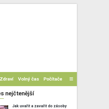
Zdraví
Volný čas
Počítače
s nejčtenější
Jak uvařit a zavařit do zásoby