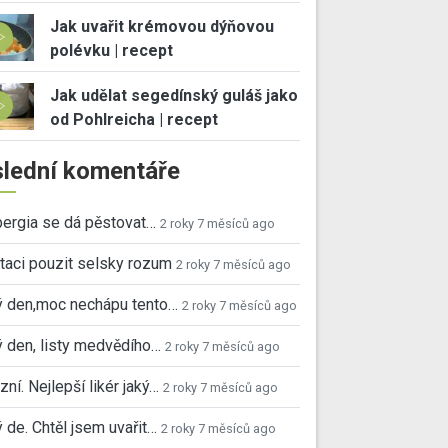
Jak uvařit krémovou dýňovou
polévku | recept
Jak udělat segedínský guláš jako
od Pohlreicha | recept
lední komentáře
ergia se dá pěstovat…
2 roky 7 měsíců ago
taci pouzit selsky rozum
2 roky 7 měsíců ago
ý den,moc nechápu tento…
2 roky 7 měsíců ago
 den, listy medvědího…
2 roky 7 měsíců ago
ní. Nejlepší likér jaký…
2 roky 7 měsíců ago
 de. Chtěl jsem uvařit…
2 roky 7 měsíců ago