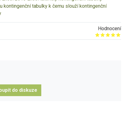
ou kontingenční tabulky
k čemu slouží kontingenční
y
Hodnocení
Give it 1/5
Give it 2/5
Give it 3/5
Give it 4/5
Give it 5/5
oupit do diskuze