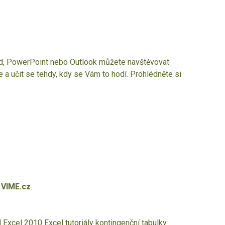
rd, PowerPoint nebo Outlook můžete navštěvovat
e a učit se tehdy, kdy se Vám to hodí. Prohlédněte si
 VIME.cz
.
d
Excel 2010
Excel tutoriály
kontingenční tabulky