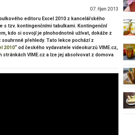
07. říjen 2013
bulkového editoru Excel 2010 z kancelářského
e s tzv. kontingenčními tabulkami. Kontingenční
em, kdo si osvojí je plnohodnotně užívat, dokáže z
 souhrnné přehledy. Tato lekce pochází z
el 2010
“ od českého vydavatele videokurzů VIME.cz,
h stránkách VIME.cz a lze jej absolvovat z domova