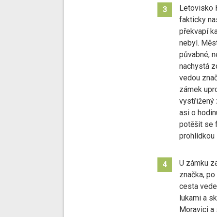
Letovisko 
3
fakticky na
překvapí k
nebyl. Měs
půvabné, ne
nachystá zd
vedou značk
zámek upro
vystřižený 
asi o hodin
potěšit se 
prohlídkou
U zámku za
4
značka, po
cesta vede 
lukami a sk
Moravici a 