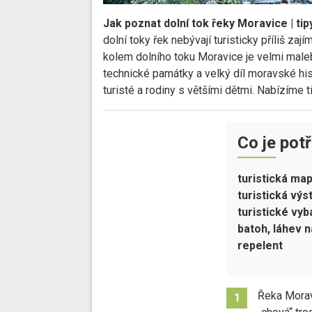
Jak poznat dolní tok řeky Moravice | tip
dolní toky řek nebývají turisticky příliš za
kolem dolního toku Moravice je velmi malebn
technické památky a velký díl moravské his
turisté a rodiny s většími dětmi. Nabízíme 
Co je pot
turistická map
turistická výs
turistické vy
batoh, láhev na
repelent
Řeka Morav
1