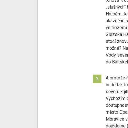
„chová“ tro
„slušných“ 
Hrubém Je
ukázněně s
vnitrozemí.
Slezská Har
stočí znovu
možné? Nac
Vody sever
do Baltské
A protože ř
2
bude tak t
severu k jih
Výchozím 
dostupností
město Opav
Moravice v
dojedeme 