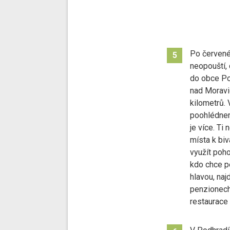
Po červené
5
neopouští,
do obce Po
nad Moravic
kilometrů.
poohlédne
je více. Ti 
místa k bi
využít poh
kdo chce p
hlavou, naj
penzionech.
restaurace 