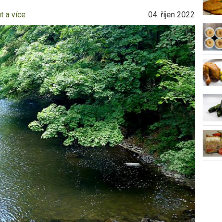
t a více
04. říjen 2022