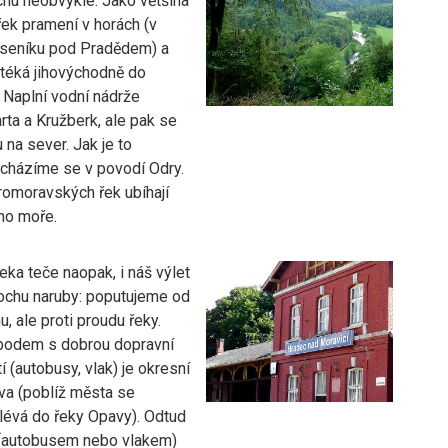
chu neobvykle. Jako většina
řek pramení v horách (v
seníku pod Pradědem) a
téká jihovýchodně do
 Naplní vodní nádrže
ta a Kružberk, ale pak se
 na sever. Jak je to
házíme se v povodí Odry.
omoravských řek ubíhají
ho moře.
eka teče naopak, i náš výlet
rochu naruby: poputujeme od
u, ale proti proudu řeky.
bodem s dobrou dopravní
 (autobusy, vlak) je okresní
a (poblíž města se
lévá do řeky Opavy). Odtud
(autobusem nebo vlakem)