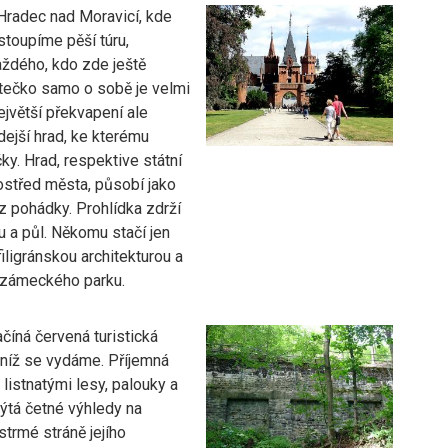
Hradec nad Moravicí, kde
stoupíme pěší túru,
aždého, kdo zde ještě
tečko samo o sobě je velmi
jvětší překvapení ale
ejší hrad, ke kterému
y. Hrad, respektive státní
střed města, působí jako
z pohádky. Prohlídka zdrží
u a půl. Někomu stačí jen
filigránskou architekturou a
 zámeckého parku.
číná červená turistická
 níž se vydáme. Příjemná
listnatými lesy, palouky a
ýtá četné výhledy na
strmé stráně jejího