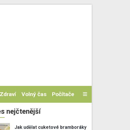
Zdraví
Volný čas
Počítače
s nejčtenější
Jak udělat cuketové bramboráky