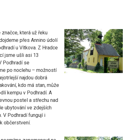
 značce, která už řeku
 dojdeme přes Annino údolí
dhradí u Vítkova. Z Hradce
í jsme ušli asi 13
 V Podhradí se
me po noclehu – možností
nejotrlejší najdou dobrá
vakování, kdo má stan, může
odlí kempu v Podhradí. A
evnou postel a střechu nad
de ubytování ve zdejších
 V Podhradí fungují i
k občerstvení.