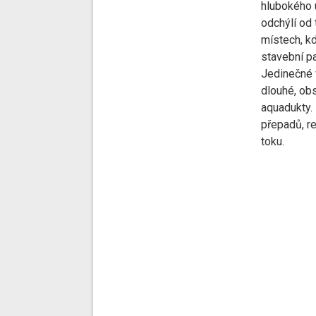
hlubokého 
odchýlí od 
místech, k
stavební p
Jedinečné v
dlouhé, obs
aquadukty. 
přepadů, re
toku.