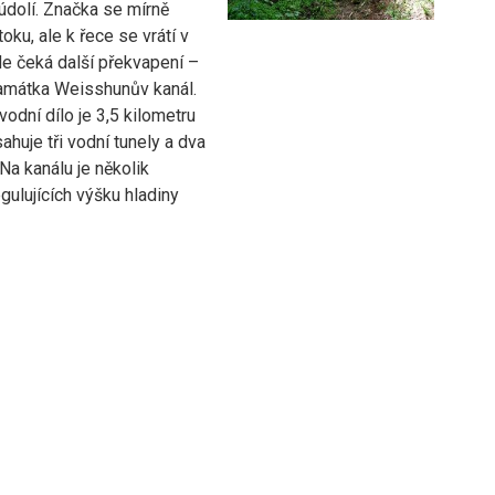
údolí. Značka se mírně
toku, ale k řece se vrátí v
de čeká další překvapení –
amátka Weisshunův kanál.
odní dílo je 3,5 kilometru
ahuje tři vodní tunely a dva
Na kanálu je několik
gulujících výšku hladiny