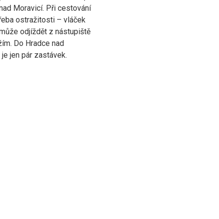
nad Moravicí. Při cestování
řeba ostražitosti – vláček
může odjíždět z nástupiště
žím. Do Hradce nad
 je jen pár zastávek.