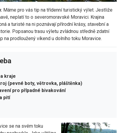
y.
Máme pro vás tip na třídenní turistický výlet. Jestliže
jímavé, neplatí to o severomoravské Moravici. Krajina
á a turisté na ni poznávají přírodní krásy, stavební a
torie. Popsanou trasu výletu zvládnou středně zdatní
tip na prodloužený víkend u dolního toku Moravice.
řeba
a kraje
troj (pevné boty, větrovka, pláštěnka)
bavení pro případné bivakování
 pití
ice se na svém toku