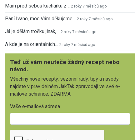
Mám před sebou kuchařku z…
2 roky 7 měsíců ago
Paní Ivano, moc Vám děkujeme…
2 roky 7 měsíců ago
Já je dělám trošku jinak,…
2 roky 7 měsíců ago
A kde je na orientalnich…
2 roky 7 měsíců ago
Teď už vám neuteče žádný recept nebo
návod.
Všechny nové recepty, sezónní rady, tipy a návody
najdete v pravidelném JakTak zpravodaji ve své e-
mailové schránce. ZDARMA.
Vaše e-mailová adresa