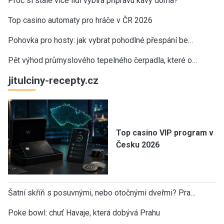
Proč si stále více lidí vybírá přípravu kávy doma?
Top casino automaty pro hráče v ČR 2026
Pohovka pro hosty: jak vybrat pohodlné přespání be…
Pět výhod průmyslového tepelného čerpadla, které o…
jitulciny-recepty.cz
Top casino VIP program v
Česku 2026
Šatní skříň s posuvnými, nebo otočnými dveřmi? Pra…
Poke bowl: chuť Havaje, která dobývá Prahu