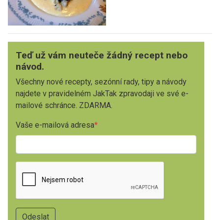
Teď už vám neuteče žádný recept nebo
návod.
Všechny nové recepty, sezónní rady, tipy a návody
najdete v pravidelném JakTak zpravodaji ve své e-
mailové schránce. ZDARMA.
Vaše e-mailová adresa