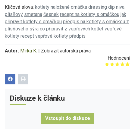
Klíčová slova:
kotlety
naložené
omáčka
dressing
dip
niva
plísňový
smetana
česnek
recept na kotlety s omáčkou
jak
připravit kotlety s omáčkou
předpis na kotlety s omáčkou z
plísňového sýra
co připravit z vepřových kotlet
vepřové
kotlety recept
vepřové kotlety předpis
Autor:
Mirka K.
|
Zobrazit autorská práva
Hodnocení
Give it 1/5
Give it 2/5
Give it 3/5
Give it 4/5
Give it 5/5
Diskuze k článku
Vstoupit do diskuze