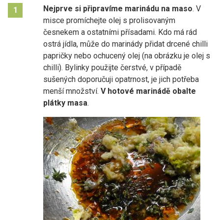
Nejprve si připravíme marinádu na maso
. V
1
misce promíchejte olej s prolisovaným
česnekem a ostatními přísadami. Kdo má rád
ostrá jídla, může do marinády přidat drcené chilli
papričky nebo ochucený olej (na obrázku je olej s
chilli). Bylinky použijte čerstvé, v případě
sušených doporučuji opatrnost, je jich potřeba
menší množství.
V hotové marinádě obalte
plátky masa
.