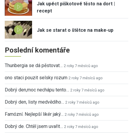
Jak upéct piškotové těsto na dort |
recept
Jak se starat o štětce na make-up
Poslední komentáře
Thunbergia se dá pěstovat…
2 roky 7 měsíců ago
ono staci pouzit selsky rozum
2 roky 7 měsíců ago
Dobrý den,moc nechápu tento…
2 roky 7 měsíců ago
Dobrý den, listy medvědího…
2 roky 7 měsíců ago
Famózní. Nejlepší likér jaký…
2 roky 7 měsíců ago
Dobrý de. Chtěl jsem uvařit…
2 roky 7 měsíců ago