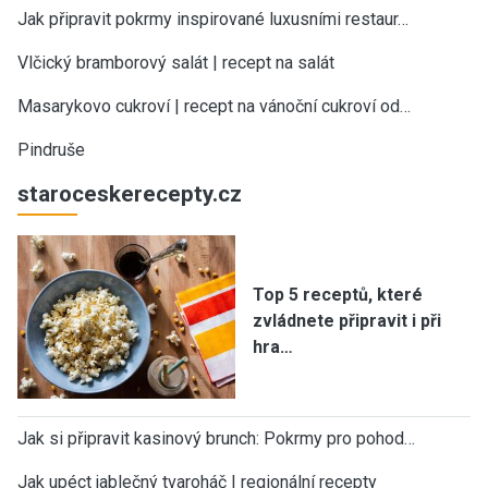
Jak připravit pokrmy inspirované luxusními restaur…
Vlčický bramborový salát | recept na salát
Masarykovo cukroví | recept na vánoční cukroví od…
Pindruše
staroceskerecepty.cz
Top 5 receptů, které
zvládnete připravit i při
hra…
Jak si připravit kasinový brunch: Pokrmy pro pohod…
Jak upéct jablečný tvaroháč | regionální recepty