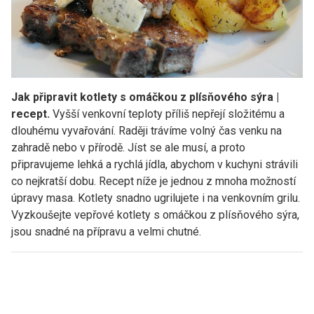
Jak připravit kotlety s omáčkou z plísňového sýra |
recept.
Vyšší venkovní teploty příliš nepřejí složitému a
dlouhému vyvařování. Raději trávíme volný čas venku na
zahradě nebo v přírodě. Jíst se ale musí, a proto
připravujeme lehká a rychlá jídla, abychom v kuchyni strávili
co nejkratší dobu. Recept níže je jednou z mnoha možností
úpravy masa. Kotlety snadno ugrilujete i na venkovním grilu.
Vyzkoušejte vepřové kotlety s omáčkou z plísňového sýra,
jsou snadné na přípravu a velmi chutné.