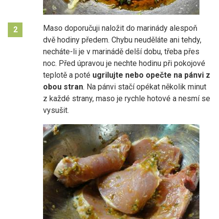
Maso doporučuji naložit do marinády alespoň
2
dvě hodiny předem. Chybu neuděláte ani tehdy,
necháte-li je v marinádě delší dobu, třeba přes
noc. Před úpravou je nechte hodinu při pokojové
teplotě a poté
ugrilujte nebo opečte na pánvi z
obou stran
. Na pánvi stačí opékat několik minut
z každé strany, maso je rychle hotové a nesmí se
vysušit.