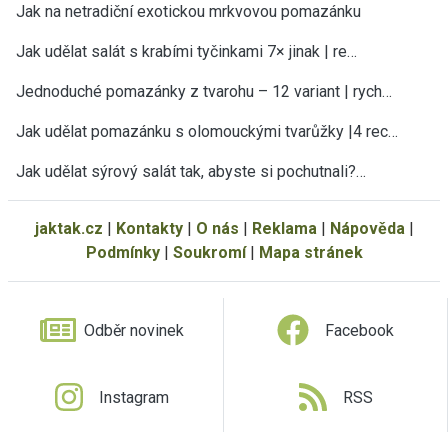
Jak na netradiční exotickou mrkvovou pomazánku
Jak udělat salát s krabími tyčinkami 7× jinak | re…
Jednoduché pomazánky z tvarohu – 12 variant | rych…
Jak udělat pomazánku s olomouckými tvarůžky |4 rec…
Jak udělat sýrový salát tak, abyste si pochutnali?…
jaktak.cz
|
Kontakty
|
O nás
|
Reklama
|
Nápověda
|
Podmínky
|
Soukromí
|
Mapa stránek
Odběr novinek
Facebook
Instagram
RSS