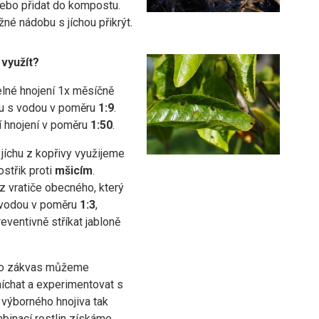
nebo přidat do kompostu.
né nádobu s jíchou přikrýt.
 využít?
elné hnojení 1x měsíčně
hu s vodou v poměru
1:9
.
í hnojení v poměru
1:50
.
jíchu z kopřivy využijeme
ostřik proti
mšicím
.
 vratiče obecného, který
 vodou v poměru
1:3
,
ventivně stříkat jabloně
ro zákvas můžeme
míchat a experimentovat s
 výborného hnojiva tak
binací rostlin získáme