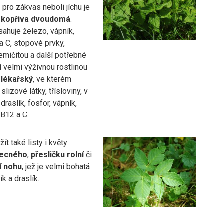
pro zákvas neboli jíchu je
kopřiva dvoudomá
.
ahuje železo, vápník,
a C, stopové prvky,
emičitou a další potřebné
ší velmi výživnou rostlinou
 lékařský
, ve kterém
lizové látky, třísloviny, v
draslík, fosfor, vápník,
 B12 a C.
ít také listy i květy
becného
,
přesličku rolní
či
zí nohu
, jež je velmi bohatá
ík a draslík.