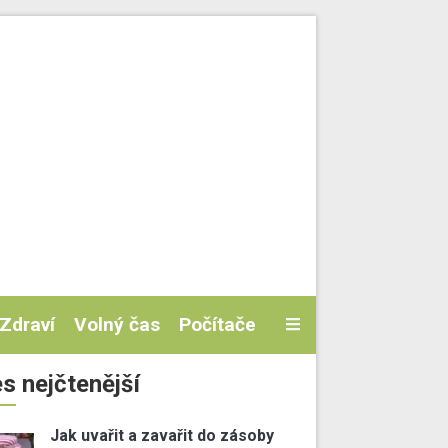
Zdraví
Volný čas
Počítače
s nejčtenější
Jak uvařit a zavařit do zásoby