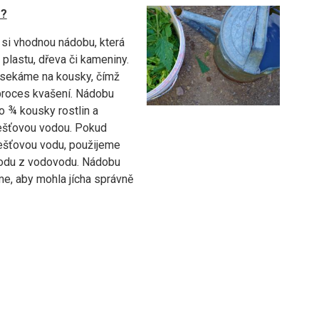
o?
 si vhodnou nádobu, která
plastu, dřeva či kameniny.
asekáme na kousky, čímž
proces kvašení. Nádobu
o ¾ kousky rostlin a
ešťovou vodou. Pokud
šťovou vodu, použijeme
odu z vodovodu. Nádobu
e, aby mohla jícha správně