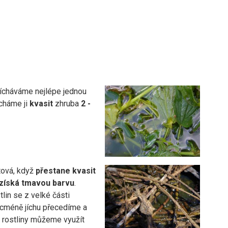
ícháváme nejlépe jednou
cháme ji
kvasit
zhruba
2 -
tová, když
přestane kvasit
 získá tmavou barvu
.
lin se z velké části
icméně jíchu přecedíme a
 rostliny můžeme využít