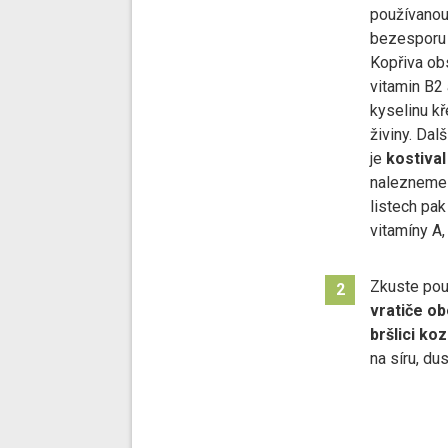
používanou 
bezesporu
Kopřiva obs
vitamin B2 
kyselinu kř
živiny. Dal
je
kostival
nalezneme s
listech pak 
vitamíny A,
Zkuste použ
2
vratiče o
bršlici ko
na síru, dus