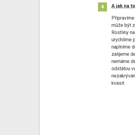
A jak na t
4
Připravíme
může být z 
Rostliny n
urychlíme 
naplníme d
zalijeme d
nemáme de
odstátou v
nezakrývám
kvasit.