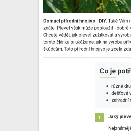
Domácí přírodní hnojivo | DIY
. Také Vám n
znáte. Plevel však může posloužit i dobré
Chcete vědět, jak plevel zužitkovat a vyrob
tomto článku si ukážeme, jak na výrobu pří
škůdcům. Toto přírodní hnojivo je zcela zda
Co je pot
různé dru
dešťová 
zahradní
Jaký pleve
1
Nejznámější