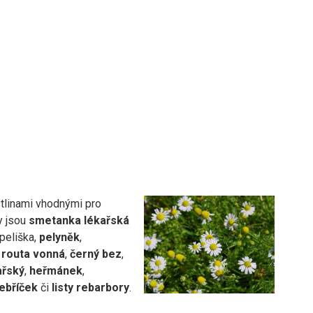
stlinami vhodnými pro
y jsou
smetanka lékařská
peliška,
pelyněk
,
,
routa vonná
,
černý bez
,
ařský
,
heřmánek
,
ebříček
či
listy rebarbory
.