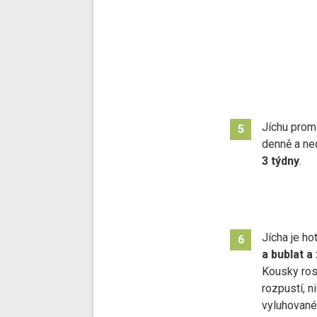
Jíchu prom
5
denně a ne
3 týdny
.
Jícha je ho
6
a bublat a
Kousky rost
rozpustí, n
vyluhované