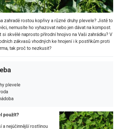
a zahradě rostou kopřivy a různé druhy plevele? Jistě to
 věci, nemusíte ho vyhazovat nebo jen dávat na kompost.
it si skvělé naprosto přírodní hnojivo na Vaši zahrádku? V
rodních zákvasů vhodných ke hnojení i k postřikům proti
rma, tak proč to nezkusit?
řeba
hy plevele
voda
 nádoba
l použít?
 a nejúčinnější rostlinou