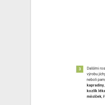
Dalšími ro
3
výrobu jích
neboli pam
kapradiny
kozlík lék
měsíček
,
ř