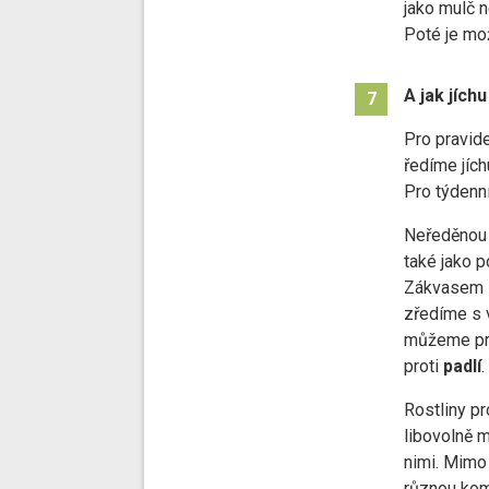
jako mulč 
Poté je mož
A jak jíchu
7
Pro pravid
ředíme jíc
Pro týdenn
Neředěnou 
také jako p
Zákvasem z
zředíme s
můžeme pre
proti
padlí
.
Rostliny p
libovolně 
nimi. Mimo
různou kom