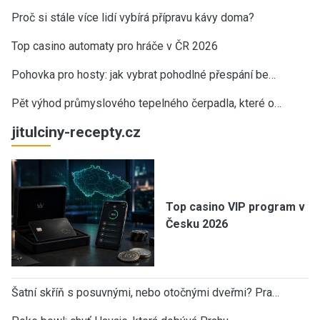
Proč si stále více lidí vybírá přípravu kávy doma?
Top casino automaty pro hráče v ČR 2026
Pohovka pro hosty: jak vybrat pohodlné přespání be…
Pět výhod průmyslového tepelného čerpadla, které o…
jitulciny-recepty.cz
Top casino VIP program v
Česku 2026
Šatní skříň s posuvnými, nebo otočnými dveřmi? Pra…