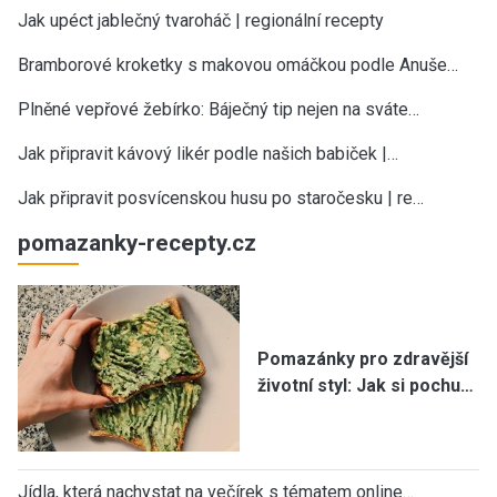
Jak upéct jablečný tvaroháč | regionální recepty
Bramborové kroketky s makovou omáčkou podle Anuše…
Plněné vepřové žebírko: Báječný tip nejen na sváte…
Jak připravit kávový likér podle našich babiček |…
Jak připravit posvícenskou husu po staročesku | re…
pomazanky-recepty.cz
Pomazánky pro zdravější
životní styl: Jak si pochu…
Jídla, která nachystat na večírek s tématem online…