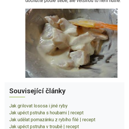
dochuťte podle sebe, ale většinou to není nutné.
Související články
Jak grilovat lososa i jiné ryby
Jak upéct pstruha s houbami | recept
Jak udělat pomazánku z rybího filé | recept
Jak upéct pstruha v troubě | recept