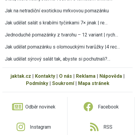
Jak na netradiční exotickou mrkvovou pomazánku
Jak udělat salát s krabími tyčinkami 7× jinak | re…
Jednoduché pomazánky z tvarohu – 12 variant | rych…
Jak udělat pomazánku s olomouckými tvarůžky |4 rec…
Jak udělat sýrový salát tak, abyste si pochutnali?…
jaktak.cz
|
Kontakty
|
O nás
|
Reklama
|
Nápověda
|
Podmínky
|
Soukromí
|
Mapa stránek
Odběr novinek
Facebook
Instagram
RSS