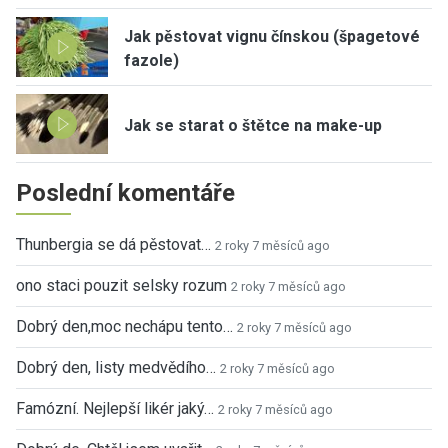
Jak pěstovat vignu čínskou (špagetové
fazole)
Jak se starat o štětce na make-up
Poslední komentáře
Thunbergia se dá pěstovat…
2 roky 7 měsíců ago
ono staci pouzit selsky rozum
2 roky 7 měsíců ago
Dobrý den,moc nechápu tento…
2 roky 7 měsíců ago
Dobrý den, listy medvědího…
2 roky 7 měsíců ago
Famózní. Nejlepší likér jaký…
2 roky 7 měsíců ago