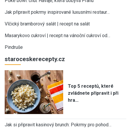
Poke bowl: chuť Havaje, která dobývá Prahu
Jak připravit pokrmy inspirované luxusními restaur…
Vlčický bramborový salát | recept na salát
Masarykovo cukroví | recept na vánoční cukroví od…
Pindruše
staroceskerecepty.cz
Top 5 receptů, které
zvládnete připravit i při
hra…
Jak si připravit kasinový brunch: Pokrmy pro pohod…