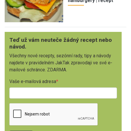
hamburgery | recept
Teď už vám neuteče žádný recept nebo
návod.
Všechny nové recepty, sezónní rady, tipy a návody
najdete v pravidelném JakTak zpravodaji ve své e-
mailové schránce. ZDARMA.
Vaše e-mailová adresa