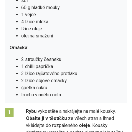
sůl
60 g hladké mouky
1 vejce
4 lžíce mléka
lžíce oleje
olej na smažení
Omáčka
:
2 stroužky česneku
1 chilli paprička
3 lžíce rajčatového protlaku
2 lžíce sojové omáčky
špetka cukru
trochu vinného octa
Rybu
vykostěte a nakrájejte na malé kousky.
1
Obalte ji v těstíčku
ze všech stran a ihned
vkládejte do rozpáleného
oleje
. Kousky