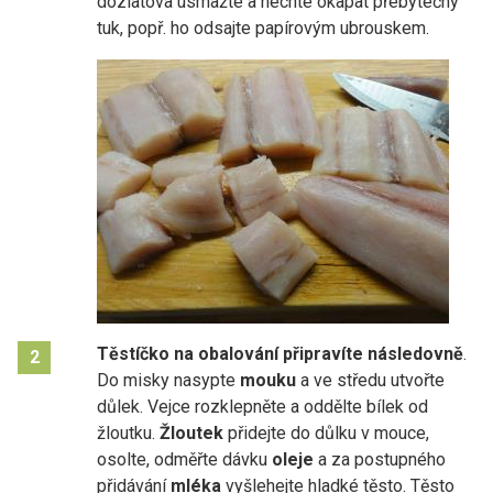
dozlatova usmažte a nechte okapat přebytečný
tuk, popř. ho odsajte papírovým ubrouskem.
Těstíčko na obalování připravíte následovně
.
2
Do misky nasypte
mouku
a ve středu utvořte
důlek. Vejce rozklepněte a oddělte bílek od
žloutku.
Žloutek
přidejte do důlku v mouce,
osolte, odměřte dávku
oleje
a za postupného
přidávání
mléka
vyšlehejte hladké těsto. Těsto