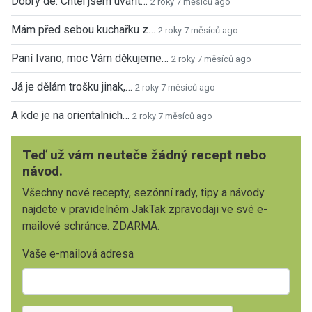
Dobrý de. Chtěl jsem uvařit…
2 roky 7 měsíců ago
Mám před sebou kuchařku z…
2 roky 7 měsíců ago
Paní Ivano, moc Vám děkujeme…
2 roky 7 měsíců ago
Já je dělám trošku jinak,…
2 roky 7 měsíců ago
A kde je na orientalnich…
2 roky 7 měsíců ago
Teď už vám neuteče žádný recept nebo
návod.
Všechny nové recepty, sezónní rady, tipy a návody
najdete v pravidelném JakTak zpravodaji ve své e-
mailové schránce. ZDARMA.
Vaše e-mailová adresa