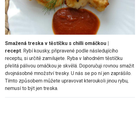
Smažená treska v těstíčku s chilli omáčkou |
recept
. Rybí kousky, připravené podle následujícího
receptu, si určitě zamilujete. Ryba v lahodném těstíčku
přelitá pálivou omáčkou je skvělá. Doporučuji rovnou smažit
dvojnásobné množství tresky. U nás se po ní jen zaprášilo.
Tímto způsobem můžete upravovat kteroukoli jinou rybu,
nemusí to být jen treska.