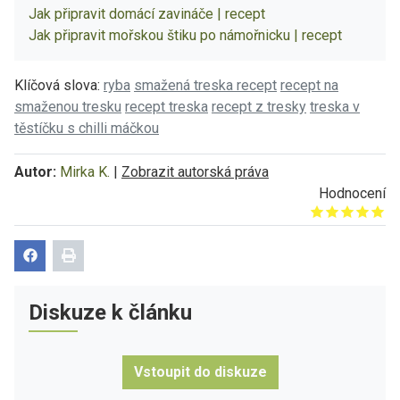
Jak připravit domácí zavináče | recept
Jak připravit mořskou štiku po námořnicku | recept
Klíčová slova:
ryba
smažená treska recept
recept na
smaženou tresku
recept treska
recept z tresky
treska v
těstíčku s chilli máčkou
Autor:
Mirka K.
|
Zobrazit autorská práva
Hodnocení
Give it 1/5
Give it 2/5
Give it 3/5
Give it 4/5
Give it 5/5
Diskuze k článku
Vstoupit do diskuze