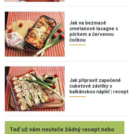
Jak na bezmasé
smetanové lasagne s
pórkem a červenou
čočkou
Jak připravit zapečené
cuketové závitky s
balkánskou náplní | recept
Teď už vám neuteče žádný recept nebo