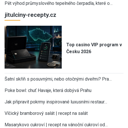
Pět výhod průmyslového tepelného čerpadla, které o…
jitulciny-recepty.cz
Top casino VIP program v
Česku 2026
Šatní skříň s posuvnými, nebo otočnými dveřmi? Pra…
Poke bowl: chuť Havaje, která dobývá Prahu
Jak připravit pokrmy inspirované luxusními restaur…
Vlčický bramborový salát | recept na salát
Masarykovo cukroví | recept na vánoční cukroví od…