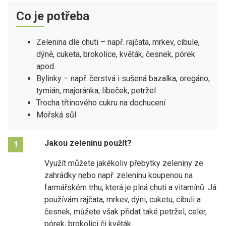
Co je potřeba
Zelenina dle chuti – např. rajčata, mrkev, cibule,
dýně, cuketa, brokolice, květák, česnek, pórek
apod.
Bylinky – např. čerstvá i sušená bazalka, oregáno,
tymián, majoránka, libeček, petržel
Trocha třtinového cukru na dochucení
Mořská sůl
Jakou zeleninu použít?
1
Využít můžete jakékoliv přebytky zeleniny ze
zahrádky nebo např. zeleninu koupenou na
farmářském trhu, která je plná chuti a vitamínů. Já
používám rajčata, mrkev, dýni, cuketu, cibuli a
česnek, můžete však přidat také petržel, celer,
pórek, brokolici či květák.