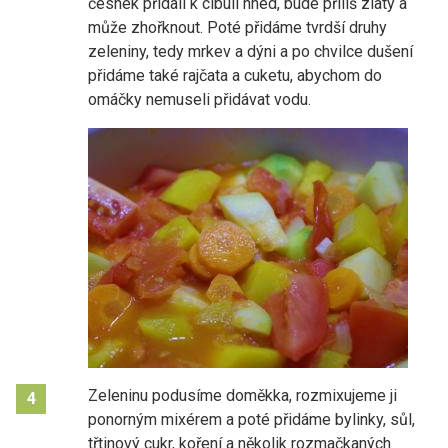
česnek přidali k cibuli hned, bude příliš zlatý a
může zhořknout. Poté přidáme tvrdší druhy
zeleniny, tedy mrkev a dýni a po chvilce dušení
přidáme také rajčata a cuketu, abychom do
omáčky nemuseli přidávat vodu.
Zeleninu podusíme doměkka, rozmixujeme ji
4
ponorným mixérem a poté přidáme bylinky, sůl,
třtinový cukr, koření a několik rozmačkaných