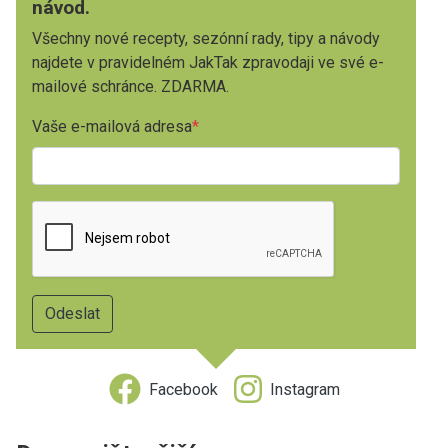
návod.
Všechny nové recepty, sezónní rady, tipy a návody
najdete v pravidelném JakTak zpravodaji ve své e-
mailové schránce. ZDARMA.
Vaše e-mailová adresa
Facebook
Instagram