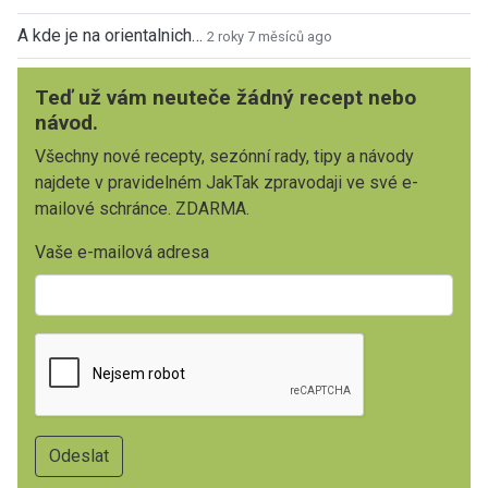
A kde je na orientalnich…
2 roky 7 měsíců ago
Teď už vám neuteče žádný recept nebo
návod.
Všechny nové recepty, sezónní rady, tipy a návody
najdete v pravidelném JakTak zpravodaji ve své e-
mailové schránce. ZDARMA.
Vaše e-mailová adresa