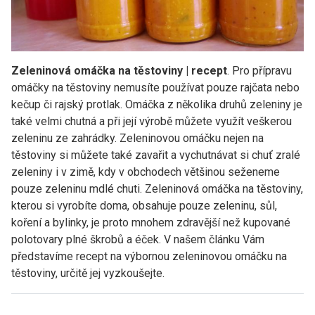
Zeleninová omáčka na těstoviny | recept
. Pro přípravu
omáčky na těstoviny nemusíte používat pouze rajčata nebo
kečup či rajský protlak. Omáčka z několika druhů zeleniny je
také velmi chutná a při její výrobě můžete využít veškerou
zeleninu ze zahrádky. Zeleninovou omáčku nejen na
těstoviny si můžete také zavařit a vychutnávat si chuť zralé
zeleniny i v zimě, kdy v obchodech většinou seženeme
pouze zeleninu mdlé chuti. Zeleninová omáčka na těstoviny,
kterou si vyrobíte doma, obsahuje pouze zeleninu, sůl,
koření a bylinky, je proto mnohem zdravější než kupované
polotovary plné škrobů a éček. V našem článku Vám
představíme recept na výbornou zeleninovou omáčku na
těstoviny, určitě jej vyzkoušejte.