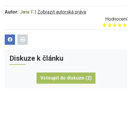
Autor:
Jana F.
|
Zobrazit autorská práva
Hodnocení
Give it 1/5
Give it 2/5
Give it 3/5
Give it 4/5
Give it 5/5
Diskuze k článku
Vstoupit do diskuze (2)