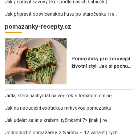
Jak připravit kávový likér podle našich babiček |…
Jak připravit posvícenskou husu po staročesku | re…
pomazanky-recepty.cz
Pomazánky pro zdravější
životní styl: Jak si pochu…
Jídla, která nachystat na večírek s tématem online…
Jak na netradiční exotickou mrkvovou pomazánku
Jak udělat salát s krabími tyčinkami 7× jinak | re…
Jednoduché pomazánky z tvarohu – 12 variant | rych…
×