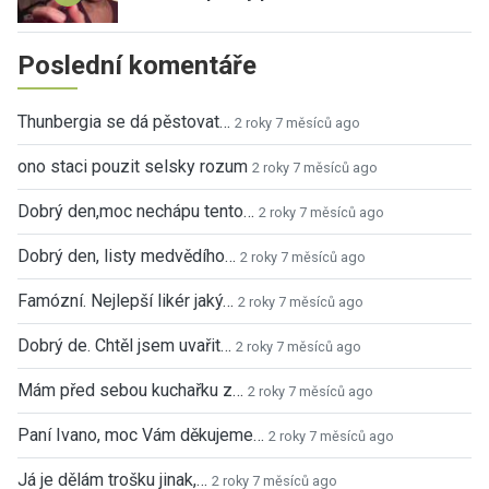
Poslední komentáře
Thunbergia se dá pěstovat…
2 roky 7 měsíců ago
ono staci pouzit selsky rozum
2 roky 7 měsíců ago
Dobrý den,moc nechápu tento…
2 roky 7 měsíců ago
Dobrý den, listy medvědího…
2 roky 7 měsíců ago
Famózní. Nejlepší likér jaký…
2 roky 7 měsíců ago
Dobrý de. Chtěl jsem uvařit…
2 roky 7 měsíců ago
Mám před sebou kuchařku z…
2 roky 7 měsíců ago
Paní Ivano, moc Vám děkujeme…
2 roky 7 měsíců ago
Já je dělám trošku jinak,…
2 roky 7 měsíců ago